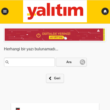
0,336 sn
Herhangi bir yazı bulunamadı...
Ara
Geri