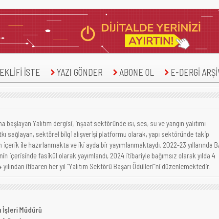
KLİFİ İSTE
YAZI GÖNDER
ABONE OL
E-DERGİ ARŞİ
na başlayan Yalıtım dergisi, inşaat sektöründe ısı, ses, su ve yangın yalıtımı
tkı sağlayan, sektörel bilgi alışverişi platformu olarak, yapı sektöründe takip
 içerik ile hazırlanmakta ve iki ayda bir yayımlanmaktaydı. 2022-23 yıllarında 
inin içerisinde fasikül olarak yayımlandı, 2024 itibariyle bağımsız olarak yılda 4
yılından itibaren her yıl “Yalıtım Sektörü Başarı Ödülleri”ni düzenlemektedir.
 İşleri Müdürü