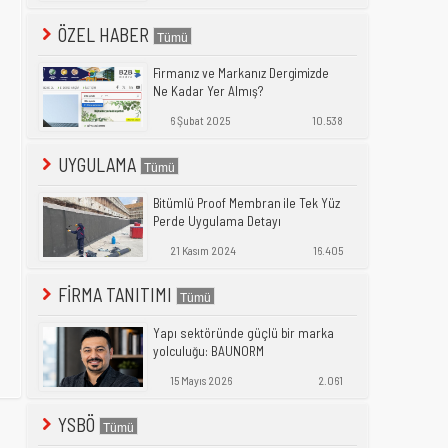
ÖZEL HABER
Firmanız ve Markanız Dergimizde
Ne Kadar Yer Almış?
6 Şubat 2025
10.538
UYGULAMA
Bitümlü Proof Membran ile Tek Yüz
Perde Uygulama Detayı
21 Kasım 2024
16.405
FİRMA TANITIMI
Yapı sektöründe güçlü bir marka
yolculuğu: BAUNORM
15 Mayıs 2026
2.061
YSBÖ