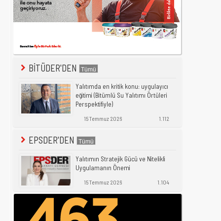
BİTÜDER'DEN
Yalıtımda en kritik konu: uygulayıcı
eğitimi (Bitümlü Su Yalıtımı Örtüleri
Perspektifiyle)
15 Temmuz 2026
1.112
EPSDER'DEN
Yalıtımın Stratejik Gücü ve Nitelikli
Uygulamanın Önemi
15 Temmuz 2026
1.104