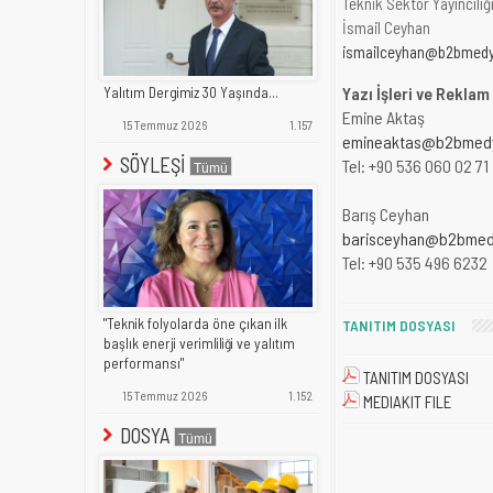
Teknik Sektör Yayıncılığı
İsmail Ceyhan
ismailceyhan@b2bmed
Yazı İşleri ve Reklam
Yalıtım Dergimiz 30 Yaşında...
Emine Aktaş
15 Temmuz 2026
1.157
emineaktas@b2bmed
SÖYLEŞİ
Tel: +90 536 060 02 71
Barış Ceyhan
barisceyhan@b2bme
Tel: +90 535 496 6232
"Teknik folyolarda öne çıkan ilk
TANITIM DOSYASI
başlık enerji verimliliği ve yalıtım
performansı"
TANITIM DOSYASI
15 Temmuz 2026
1.152
MEDIAKIT FILE
DOSYA