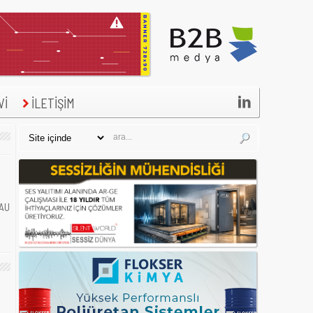

Vİ
İLETİŞİM
BAU