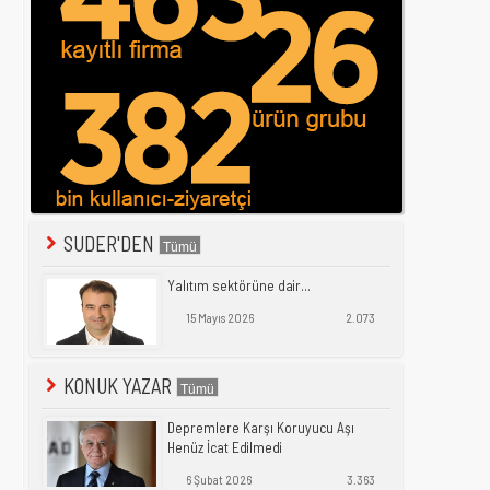
SUDER'DEN
Yalıtım sektörüne dair...
15 Mayıs 2026
2.073
KONUK YAZAR
Depremlere Karşı Koruyucu Aşı
Henüz İcat Edilmedi
6 Şubat 2026
3.363