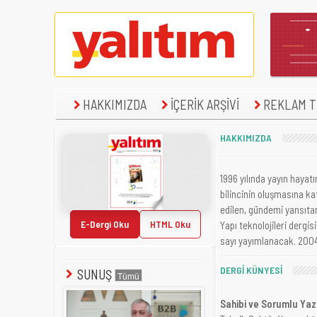
HAKKIMIZDA
İÇERİK ARŞİVİ
REKLAM TE
HAKKIMIZDA
1996 yılında yayın hayatı
bilincinin oluşmasına ka
edilen, gündemi yansıtan
E-Dergi Oku
HTML Oku
Yapı teknolojileri dergis
sayı yayımlanacak. 2004 
DERGİ KÜNYESİ
SUNUŞ
Sahibi ve Sorumlu Yazı