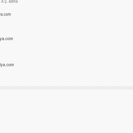
 A.Ş. adına
ya.com
ya.com
dya.com