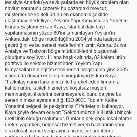
tesisiyle Anadolu'ya sevkıyatlarda en büyük problem olan
navlun sorununu çözerek bu pazardaki mevcut
müşterilerine kaliteli ürünü en ekonomik şekilde
ulaştırmayı hedefliyor. Yeykim Yapı Kimyasalları Yönetim
Kurulu Başkanı Erkan Kaya, İstanbul'daki bayi
yapılanmasının yüzde 80'ini tamamlayan Yeykim'in
Ankara'daki bölge müdürlüğünü 2004 yılında faaliyete
geçirdiğini ve bu seneki hedeflerinin İzmir, Adana, Bursa,
Antalya ve Trabzon bölge müdürlüklerini oluşturmak
olduğunu söylüyor. 11 ana başlık altında, 82 kalem ürün
portföyü ile sektöre hizmet eden Yeykim Yapı
Kimyasalları'nın eğitim seminerleri programına yine 2005
yılında da devam edeceğini vurgulayan Erkan Kaya,
"Farklılaşmanın farkı bilinci ile hareket eden firmamız
kaliteli ürün, kaliteli hizmet ve koşulsuz müşteri
memnuniyeti ilkelerini benimseyerek, bunu da yine bu
senenin nisan ayında aldığı ISO 9001 Toplam Kalite
Yönetimi belgesi ile pekiştirmiştir" ifadelerini kullanıyor.
Kaya şöyle devam ediyor: "Sektörümüzde irili ufaklı bir çok
üreticinin olduğu malumdur. Bunların pek çoğu lokal olarak
üretim yaparken, bölgesel hizmet veren bazılarının yanı
sıra ulusal hizmet verip ayrıca hizmet ve ürünlerini
yurtdışına da taşıyan bizim gibi yerli üreticilerin olması