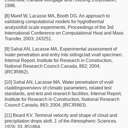
1996.
[8] Maref W, Lacasse MA, Booth DG. An approach to
validating computational models for hygrothermal
analysisfull scale experiments. Proceedings of the 3rd
International Conference on Computational Heat and Mass
Transfer, 2003: 243251.
[9] Sahal AN, Lacasse MA. Experimental assessment of
\vater penetration and entry into sidingclad vvall specimen.
Internal Report, Institute for Research in Construction,
National Research Council Canada, 862; 2004,
(IRCIR862).
[10] Sahal AN, Lacasse MA. Water penetration of vvall
claddingovervievv of climatic parameters, related test
standards, and test and research facilities. Internal Report,
Institute for Research in Construction, National Research
Council Canada, 863; 2004, (IRCIR863).
[11] Beard KV. Terminal velocity and shape of cloud and
precipitation drops aloft. J. of the Atmospheric Sciences.
1976; 33, 851864.