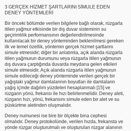
3 GERÇEK HİZMET ŞARTLARINI SİMULE EDEN
DENEY YÖNTEMLERİ
Bir önceki bölümde verilen bilgilere bağlı olarak, rüzgarla
itilen yağmur etkisinde bir dış duvar sisteminin su
geçirimlilik performansının değerlendirilmesinde
kullanılacak bir deney yönteminden beklenilmesi gereken
ilk ve temel özellik, yöntemin gerçek hizmet şartlarını
simule etmesidir; diğer bir anlatımla, açık alanda rüzgarla
itilen yağmurun durumunu veya rüzgarla itilen yağmurun
dış duvara çarptığında duvarda meydana gelen etkileri
simule etmesidir. Açık alanda rüzgarla itilen yağmurun
simule edileceği deney yönteminde verilen gerçek bir
yağıştaki yağmur damlalarının boyutları ile damlaların
yağış içinde dağılım yüzdeleri hesaplanmalı [15] ve
rüzgarın yönü, frekansı ile hızı belirlenmelidir. Deney aleti,
rüzgarın hızı, yönü, frekansını simule eden bir alet ve su
püskürtme aletinden oluşmalıdır.
Deney numunesi ise bire bir ölçekte bina cephesi
olmalıdır. Deney protokolünde, verilen hızda, frekansta ve
yönde rüzgar oluşturulmalı ve oluşturulan rüzgar alanının