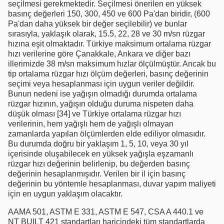
seçilmesi gerekmektedir. Seçilmesi önerilen en yüksek
basınç değerleri 150, 300, 450 ve 600 Pa'dan biridir, (600
Pa'dan daha yüksek bir değer seçilebilir) ve bunlar
sırasıyla, yaklaşık olarak, 15.5, 22, 28 ve 30 m/sn rüzgar
hızına eşit olmaktadır. Türkiye maksimum ortalama rüzgar
hızı verilerine göre Çanakkale, Ankara ve diğer bazı
illerimizde 38 m/sn maksimum hızlar ölçülmüştür. Ancak bu
tip ortalama rüzgar hızı ölçüm değerleri, basınç değerinin
seçimi veya hesaplanması için uygun veriler değildir.
Bunun nedeni ise yağışın olmadığı durumda ortalama
rüzgar hızının, yağışın olduğu duruma nispeten daha
düşük olması [34] ve Türkiye ortalama rüzgar hızı
verilerinin, hem yağışlı hem de yağışlı olmayan
zamanlarda yapılan ölçümlerden elde ediliyor olmasıdır.
Bu durumda doğru bir yaklaşım 1, 5, 10, veya 30 yıl
içerisinde oluşabilecek en yüksek yağışla eşzamanlı
rüzgar hızı değerinin belirlenip, bu değerden basınç
değerinin hesaplanmışıdır. Verilen bir il için basınç
değerinin bu yöntemle hesaplanması, duvar yapım maliyeti
için en uygun yaklaşım olacaktır.
AAMA 501, ASTM E 331, ASTM E 547, CSA A 440.1 ve
NT BUILT 421 standartları haricindeki tüm standartlarda