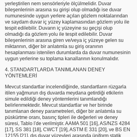
yerleştirilen nem sensörleriyle ölçülmelidir. Duvar
bileşenlerinin arasına su girişi olup olmadığı ise duvar
numunesinde uygun yerlere açılan gözlem noktalarından
ve saydam duvar iç yüzey kaplamasından gözlem yolu ile
tespit edilebilir. Duvarın iç yüzeyine su geçişi olup
olmadığı da gözlem yolu ile tespit edilebilir. Duvar
bileşenlerinin arasına giren ve/veya iç yüzeye gelen su
miktarının, diğer bir anlatımla su giriş oranının
hesaplanması istenilen durumlarda da duvar numunesinin
uygun yerlerine su toplama kanallarının konulmalıdır.
4. STANDARTLARDA TANIMLANAN DENEY
YÖNTEMLERİ
Mevcut standartlar incelendiğinde, standartların rüzgarla
itilen yağmurun dış duvarda meydana getirdiği etkilerin
simule edildiği deney yöntemlerini tanımlandığı
belirlenmektedir. Mevcut standartlar ve her birinde
tanımlanan deney parametreleri, diğer bir anlatımla su
püskürtme oranı, basınç tipleri ile değerleri ve deney
süresi, Tablo l'de verilmiştir. AAMA 501 [16], AS/NZS 4284
[17], SS 381 [18], CWCT [19], ASTM E 331 [20], ve BS EN
12155 [21], dış duvar yüzeyleri arasında üniform statik