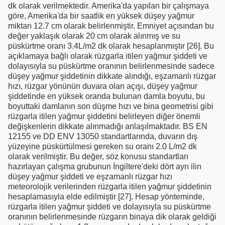
dk olarak verilmektedir. Amerika'da yapılan bir çalışmaya
göre, Amerika'da bir saatlik en yüksek düşey yağmur
miktarı 12.7 cm olarak belirlenmiştir. Emniyet açısından bu
değer yaklaşık olarak 20 cm olarak alınmış ve su
püskürtme oranı 3.4L/m2 dk olarak hesaplanmıştır [26]. Bu
açıklamaya bağlı olarak rüzgarla itilen yağmur şiddeti ve
dolayısıyla su püskürtme oranının belirlenmesinde sadece
düşey yağmur şiddetinin dikkate alındığı, eşzamanlı rüzgar
hızı, rüzgar yönünün duvara olan açışı, düşey yağmur
şiddetinde en yüksek oranda bulunan damla boyutu, bu
boyuttaki damlanın son düşme hızı ve bina geometrisi gibi
rüzgarla itilen yağmur şiddetini belirleyen diğer önemli
değişkenlerin dikkate alınmadığı anlaşılmaktadır. BS EN
12155 ve DD ENV 13050 standartlarında, duvarın dış
yüzeyine püskürtülmesi gereken su oranı 2.0 L/m2 dk
olarak verilmiştir. Bu değer, söz konusu standartları
hazırlayan çalışma grubunun İngiltere'deki dört ayrı ilin
düşey yağmur şiddeti ve eşzamanlı rüzgar hızı
meteorolojik verilerinden rüzgarla itilen yağmur şiddetinin
hesaplamasıyla elde edilmiştir [27]. Hesap yönteminde,
rüzgarla itilen yağmur şiddeti ve dolayısıyla su püskürtme
oranının belirlenmesinde rüzgarın binaya dik olarak geldiği