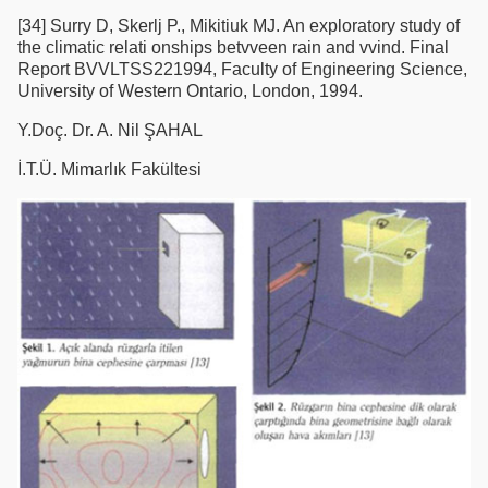
[34] Surry D, Skerlj P., Mikitiuk MJ. An exploratory study of
the climatic relati onships betvveen rain and vvind. Final
Report BVVLTSS221994, Faculty of Engineering Science,
University of Western Ontario, London, 1994.
Y.Doç. Dr. A. Nil ŞAHAL
İ.T.Ü. Mimarlık Fakültesi