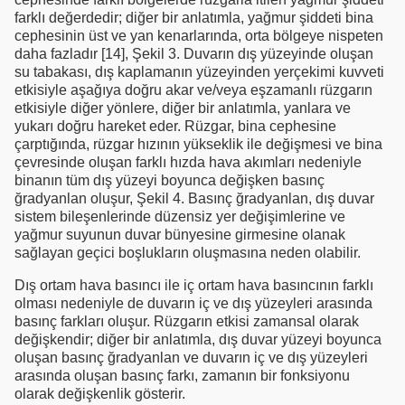
farklı değerdedir; diğer bir anlatımla, yağmur şiddeti bina
cephesinin üst ve yan kenarlarında, orta bölgeye nispeten
daha fazladır [14], Şekil 3. Duvarın dış yüzeyinde oluşan
su tabakası, dış kaplamanın yüzeyinden yerçekimi kuvveti
etkisiyle aşağıya doğru akar ve/veya eşzamanlı rüzgarın
etkisiyle diğer yönlere, diğer bir anlatımla, yanlara ve
yukarı doğru hareket eder. Rüzgar, bina cephesine
çarptığında, rüzgar hızının yükseklik ile değişmesi ve bina
çevresinde oluşan farklı hızda hava akımları nedeniyle
binanın tüm dış yüzeyi boyunca değişken basınç
ğradyanlan oluşur, Şekil 4. Basınç ğradyanlan, dış duvar
sistem bileşenlerinde düzensiz yer değişimlerine ve
yağmur suyunun duvar bünyesine girmesine olanak
sağlayan geçici boşlukların oluşmasına neden olabilir.
Dış ortam hava basıncı ile iç ortam hava basıncının farklı
olması nedeniyle de duvarın iç ve dış yüzeyleri arasında
basınç farkları oluşur. Rüzgarın etkisi zamansal olarak
değişkendir; diğer bir anlatımla, dış duvar yüzeyi boyunca
oluşan basınç ğradyanlan ve duvarın iç ve dış yüzeyleri
arasında oluşan basınç farkı, zamanın bir fonksiyonu
olarak değişkenlik gösterir.