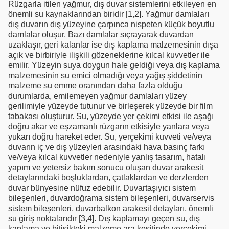
Rüzgarla itilen yağmur, dış duvar sistemlerini etkileyen en
önemli su kaynaklarından biridir [1,2]. Yağmur damlaları
dış duvarın dış yüzeyine çarpınca nispeten küçük boyutlu
damlalar oluşur. Bazı damlalar sıçrayarak duvardan
uzaklaşır, geri kalanlar ise dış kaplama malzemesinin dışa
açık ve birbiriyle ilişkili gözeneklerine kılcal kuvvetler ile
emilir. Yüzeyin suya doygun hale geldiği veya dış kaplama
malzemesinin su emici olmadığı veya yağış şiddetinin
malzeme su emme oranından daha fazla olduğu
durumlarda, emilemeyen yağmur damlaları yüzey
gerilimiyle yüzeyde tutunur ve birleşerek yüzeyde bir film
tabakası oluşturur. Su, yüzeyde yer çekimi etkisi ile aşağı
doğru akar ve eşzamanlı rüzgarın etkisiyle yanlara veya
yukarı doğru hareket eder. Su, yerçekimi kuvveti ve/veya
duvarın iç ve dış yüzeyleri arasındaki hava basınç farkı
ve/veya kılcal kuvvetler nedeniyle yanlış tasarım, hatalı
yapım ve yetersiz bakım sonucu oluşan duvar arakesit
detaylarındaki boşluklardan, çatlaklardan ve derzlerden
duvar bünyesine nüfuz edebilir. Duvartaşıyıcı sistem
bileşenleri, duvardoğrama sistem bileşenleri, duvarservis
sistem bileşenleri, duvarbalkon arakesit detayları, önemli
su giriş noktalarıdır [3,4]. Dış kaplamayı geçen su, dış
kaplama ve bitişikteki malzeme ara kesitinde yerçekimi