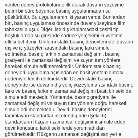
verilen deney protokolünde ilk olarak duvarın yüzeyine
belirli bir süre boyunca basınç uygulanmadan su
püskürtülür. Bu uygulamanın iki yararı vardır. Bunlardan
biri, basınç uygulaması öncesinde duvar yüzeyinde film
tabakası oluşur. Diğeri ise dış kaplamadaki çeşitli tip
boşluklardan su girişinde sadece yerçekimi kuvvetinin
etkisi belirlenir. Üniform statik basınç deneylerinde, duvarın
dış ve iç yüzeyleri arasındaki basınç farkı simule
edilmekte, basınç farkının zamansal değişimi, basınç
gradyeni ile zamansal değişimi ve suyun tüm yönlere
hareketi simule edilmemektedir. Üniform statik basınç
deneyleri, uygulama açısından en basit yöntem olması
nedeniyle tercih edilmektedir. Devirli statik basınç
deneyinde ise duvarın dış ve iç yüzeyleri arasındaki basınç
farkı ve basınç farkının zamansal değişimi basit bir şekilde
simule edilmektedir. Yöntemde, basınç gradyanı ile
zamansal değişimi ve suyun tüm yönlere doğru hareketi
simule edilmemektedir. Devirli basınç deneylerini
tanımlayan standartlar incelendiğinde (Şekil 6),
standartların rüzgarın zamansal değişimini simule eden
devir konusunu farklı şekillerde yorumladıkları
görülmektedir. Rüzgarın zamansal değişimi saniye ile