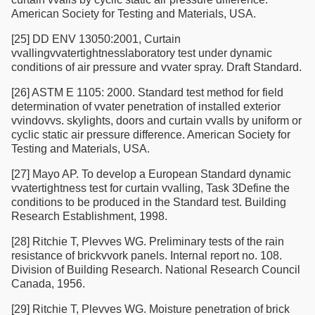
American Society for Testing and Materials, USA.
[25] DD ENV 13050:2001, Curtain
vvallingvvatertightnesslaboratory test under dynamic
conditions of air pressure and vvater spray. Draft Standard.
[26] ASTM E 1105: 2000. Standard test method for field
determination of vvater penetration of installed exterior
vvindovvs. skylights, doors and curtain vvalls by uniform or
cyclic static air pressure difference. American Society for
Testing and Materials, USA.
[27] Mayo AP. To develop a European Standard dynamic
vvatertightness test for curtain vvalling, Task 3Define the
conditions to be produced in the Standard test. Building
Research Establishment, 1998.
[28] Ritchie T, Plevves WG. Preliminary tests of the rain
resistance of brickvvork panels. Internal report no. 108.
Division of Building Research. National Research Council
Canada, 1956.
[29] Ritchie T, Plevves WG. Moisture penetration of brick