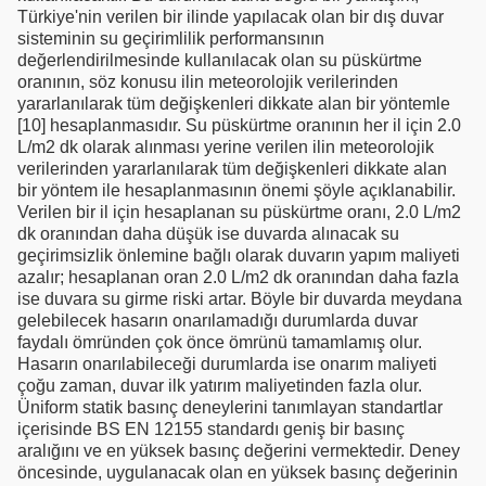
Türkiye'nin verilen bir ilinde yapılacak olan bir dış duvar
sisteminin su geçirimlilik performansının
değerlendirilmesinde kullanılacak olan su püskürtme
oranının, söz konusu ilin meteorolojik verilerinden
yararlanılarak tüm değişkenleri dikkate alan bir yöntemle
[10] hesaplanmasıdır. Su püskürtme oranının her il için 2.0
L/m2 dk olarak alınması yerine verilen ilin meteorolojik
verilerinden yararlanılarak tüm değişkenleri dikkate alan
bir yöntem ile hesaplanmasının önemi şöyle açıklanabilir.
Verilen bir il için hesaplanan su püskürtme oranı, 2.0 L/m2
dk oranından daha düşük ise duvarda alınacak su
geçirimsizlik önlemine bağlı olarak duvarın yapım maliyeti
azalır; hesaplanan oran 2.0 L/m2 dk oranından daha fazla
ise duvara su girme riski artar. Böyle bir duvarda meydana
gelebilecek hasarın onarılamadığı durumlarda duvar
faydalı ömründen çok önce ömrünü tamamlamış olur.
Hasarın onarılabileceği durumlarda ise onarım maliyeti
çoğu zaman, duvar ilk yatırım maliyetinden fazla olur.
Üniform statik basınç deneylerini tanımlayan standartlar
içerisinde BS EN 12155 standardı geniş bir basınç
aralığını ve en yüksek basınç değerini vermektedir. Deney
öncesinde, uygulanacak olan en yüksek basınç değerinin