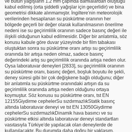
ve bütün yağışların 1.2 mm çapında damlalardan oluştuğu
kabul edilmiş (orta şiddetli yağışlar için geçerlidir) ve bina
geometrisi dikkate alınmamıştır. İngiltere'nin meteorolojik
verilerinden hesaplanan su püskürtme oranının her
bölgede geçerli bir değer olarak kullanılmasının önerilme
nedeni ise su geçirimlilik oranının sadece basınç değeri ile
ilişkili olduğunun kabul edilmesidir. Diğer bir anlatımla, söz
konusu kabule göre duvar yüzeyinde bir film tabakası
oluştuktan sonra su püskürtme oranı artışı su geçirimlilik
oranında bir artışa neden olmaz, sadece basınç
değerindeki artış su geçirimlilik oranında artışa neden olur.
Oysa laboratuvar deneyleri [2833], su geçirimlilik oranının
su püskürtme oranı, basınç değeri, boşluk boyutu ile şekli,
deney süresi gibi bir çok değişkene bağlı olduğunu; diğer
bir anlatımla su püskürtme oranındaki artışın da su
geçirimlilik oranında artışa neden olduğunu ortaya
koymuştur. Söz konusu su püskürtme oranı, tst EN
12155Giydirme cephelerSu sızdırmazlıkStatik basınç
altında laboratuvar deneyi ve tst EN 13050Giydirme
cephelerSu sızdırmazlıkDinamik hava basıncı ve su
püskürtme etkisi altında laboratuvar deneyi standartları
vasıtasıyla Türkiye'de yapılacak olan deneylerde de
kullanılacaktır. Bu durumda daha doğru bir yaklaşım,