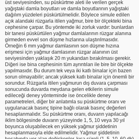
üst seviyesinden, su püskürtme aleti ile verilen gerçek
yağıştaki damla boyutları ve damla boyutlarının yağıştaki
dağılım yüzdeleri püskürtülmelidir. Böylece simule edilen
açık alandaki rüzgarla itilen yağmur, bire bir ölçekteki bina
cephesine çarpar. Bu yöntemde iki zorluk vardır: bunlardan
bir tanesi püskürtülen yağmur damlalarının rüzgar alanına
girmeden evvel son düşme hızlarına ulaştırılmasıdır.
Örneğin 6 mm yağmur damlasının son düşme hızına
erişmesi için yağmur damlasının rüzgar alanının üst
seviyesinden yaklaşık 20 m yukarıdan bırakılması gerekir.
Diğeri ise bina cephesinin tüm ayrıntıları ile bire bir ölçekte
yapılmasıdır. Bu durum tek veya iki katlı binalar için bazen
sorun olmayabilir; ancak yüksek katlı binalar için önemli bir
sorundur. Rüzgarla itilen yağmurun dış duvara çarpması
sonucunda duvarda meydana gelen etkilerin simule
edileceği deney yönteminde ise öncelikle deney
parametreleri, diğer bir anlatımla su püskürtme oranı ve
uygulanacak basınç tipine bağlı olarak basınç değerleri
hesaplanmalıdır. Su püskürtme oranı, duvarın yapılacağı
iklim bölgesinde duvarın yüzeyinde 1, 5, 10 veya 30 yıl
boyunca oluşabilecek en yüksek yağmur şiddetinin
hesaplanmasıyla elde edilmelidir. Yağmur şiddetinin
hesabında yer alan değişkenler, kısa süreli (1, 5, 10, 60 dk)