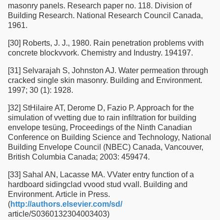
masonry panels. Research paper no. 118. Division of
Building Research. National Research Council Canada,
1961.
[30] Roberts, J. J., 1980. Rain penetration problems vvith
concrete blockvvork. Chemistry and Industry. 194197.
[31] Selvarajah S, Johnston AJ. Water permeation through
cracked single skin masonry. Building and Environment.
1997; 30 (1): 1928.
]32] StHilaire AT, Derome D, Fazio P. Approach for the
simulation of vvetting due to rain infiltration for building
envelope tesüng, Proceedings of the Ninth Canadian
Conference on Building Science and Technology, National
Building Envelope Council (NBEC) Canada, Vancouver,
British Columbia Canada; 2003: 459474.
[33] Sahal AN, Lacasse MA. VVater entry function of a
hardboard sidingclad vvood stud vvall. Building and
Environment. Article in Press.
(
http://authors.elsevier.com/sd/
article/S0360132304003403)