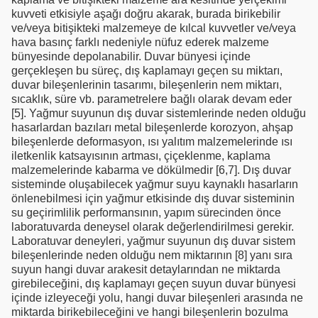
kuvveti etkisiyle aşağı doğru akarak, burada birikebilir
ve/veya bitişikteki malzemeye de kılcal kuvvetler ve/veya
hava basınç farklı nedeniyle nüfuz ederek malzeme
bünyesinde depolanabilir. Duvar bünyesi içinde
gerçekleşen bu süreç, dış kaplamayı geçen su miktarı,
duvar bileşenlerinin tasarımı, bileşenlerin nem miktarı,
sıcaklık, süre vb. parametrelere bağlı olarak devam eder
[5]. Yağmur suyunun dış duvar sistemlerinde neden olduğu
hasarlardan bazıları metal bileşenlerde korozyon, ahşap
bileşenlerde deformasyon, ısı yalıtım malzemelerinde ısı
iletkenlik katsayısının artması, çiçeklenme, kaplama
malzemelerinde kabarma ve dökülmedir [6,7]. Dış duvar
sisteminde oluşabilecek yağmur suyu kaynaklı hasarların
önlenebilmesi için yağmur etkisinde dış duvar sisteminin
su geçirimlilik performansının, yapım sürecinden önce
laboratuvarda deneysel olarak değerlendirilmesi gerekir.
Laboratuvar deneyleri, yağmur suyunun dış duvar sistem
bileşenlerinde neden olduğu nem miktarının [8] yanı sıra
suyun hangi duvar arakesit detaylarından ne miktarda
girebileceğini, dış kaplamayı geçen suyun duvar bünyesi
içinde izleyeceği yolu, hangi duvar bileşenleri arasında ne
miktarda birikebileceğini ve hangi bileşenlerin bozulma