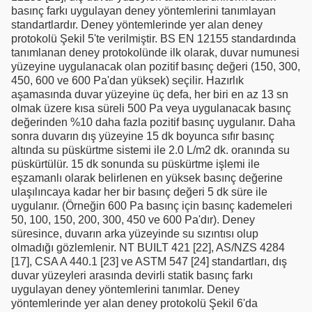
basınç farkı uygulayan deney yöntemlerini tanımlayan
standartlardır. Deney yöntemlerinde yer alan deney
protokolü Şekil 5'te verilmiştir. BS EN 12155 standardında
tanımlanan deney protokolünde ilk olarak, duvar numunesi
yüzeyine uygulanacak olan pozitif basınç değeri (150, 300,
450, 600 ve 600 Pa'dan yüksek) seçilir. Hazırlık
aşamasında duvar yüzeyine üç defa, her biri en az 13 sn
olmak üzere kısa süreli 500 Pa veya uygulanacak basınç
değerinden %10 daha fazla pozitif basınç uygulanır. Daha
sonra duvarın dış yüzeyine 15 dk boyunca sıfır basınç
altında su püskürtme sistemi ile 2.0 L/m2 dk. oranında su
püskürtülür. 15 dk sonunda su püskürtme işlemi ile
eşzamanlı olarak belirlenen en yüksek basınç değerine
ulaşılıncaya kadar her bir basınç değeri 5 dk süre ile
uygulanır. (Örneğin 600 Pa basınç için basınç kademeleri
50, 100, 150, 200, 300, 450 ve 600 Pa'dır). Deney
süresince, duvarın arka yüzeyinde su sızıntısı olup
olmadığı gözlemlenir. NT BUILT 421 [22], AS/NZS 4284
[17], CSA A 440.1 [23] ve ASTM 547 [24] standartları, dış
duvar yüzeyleri arasında devirli statik basınç farkı
uygulayan deney yöntemlerini tanımlar. Deney
yöntemlerinde yer alan deney protokolü Şekil 6'da