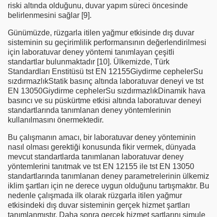
riski altında olduğunu, duvar yapım süreci öncesinde
belirlenmesini sağlar [9].
Günümüzde, rüzgarla itilen yağmur etkisinde dış duvar
sisteminin su geçirimlilik performansının değerlendirilmesi
için laboratuvar deney yöntemi tanımlayan çeşitli
standartlar bulunmaktadır [10]. Ülkemizde, Türk
Standardları Enstitüsü tst EN 12155Giydirme cephelerSu
sızdırmazlıkStatik basınç altında laboratuvar deneyi ve tst
EN 13050Giydirme cephelerSu sızdırmazlıkDinamik hava
basıncı ve su püskürtme etkisi altında laboratuvar deneyi
standartlarında tanımlanan deney yöntemlerinin
kullanılmasını önermektedir.
Bu çalışmanın amacı, bir laboratuvar deney yönteminin
nasıl olması gerektiği konusunda fikir vermek, dünyada
mevcut standartlarda tanımlanan laboratuvar deney
yöntemIerini tanıtmak ve tst EN 12155 ile tst EN 13050
standartlarında tanımlanan deney parametrelerinin ülkemiz
iklim şartları için ne derece uygun olduğunu tartışmaktır. Bu
nedenle çalışmada ilk olarak rüzgarla itilen yağmur
etkisindeki dış duvar sisteminin gerçek hizmet şartları
tanımlanmıştır. Daha sonra gerçek hizmet şartlarını simule