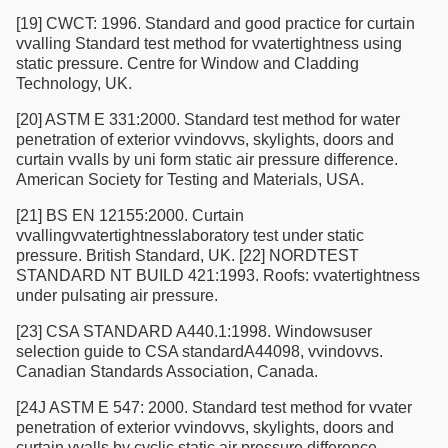
[19] CWCT: 1996. Standard and good practice for curtain
vvalling Standard test method for vvatertightness using
static pressure. Centre for Window and Cladding
Technology, UK.
[20] ASTM E 331:2000. Standard test method for water
penetration of exterior vvindovvs, skylights, doors and
curtain vvalls by uni form static air pressure difference.
American Society for Testing and Materials, USA.
[21] BS EN 12155:2000. Curtain
vvallingvvatertightnesslaboratory test under static
pressure. British Standard, UK. [22] NORDTEST
STANDARD NT BUILD 421:1993. Roofs: vvatertightness
under pulsating air pressure.
[23] CSA STANDARD A440.1:1998. Windowsuser
selection guide to CSA standardA44098, vvindovvs.
Canadian Standards Association, Canada.
[24J ASTM E 547: 2000. Standard test method for vvater
penetration of exterior vvindovvs, skylights, doors and
curtain vvalls by cyclic static air pressure difference.