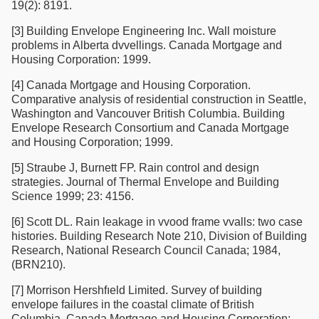
19(2): 8191.
[3] Building Envelope Engineering Inc. Wall moisture
problems in Alberta dvvellings. Canada Mortgage and
Housing Corporation: 1999.
[4] Canada Mortgage and Housing Corporation.
Comparative analysis of residential construction in Seattle,
Washington and Vancouver British Columbia. Building
Envelope Research Consortium and Canada Mortgage
and Housing Corporation; 1999.
[5] Straube J, Burnett FP. Rain control and design
strategies. Journal of Thermal Envelope and Building
Science 1999; 23: 4156.
[6] Scott DL. Rain leakage in vvood frame vvalls: two case
histories. Building Research Note 210, Division of Building
Research, National Research Council Canada; 1984,
(BRN210).
[7] Morrison Hershfıeld Limited. Survey of building
envelope failures in the coastal climate of British
Columbia. Canada Mortgage and Housing Corporation;