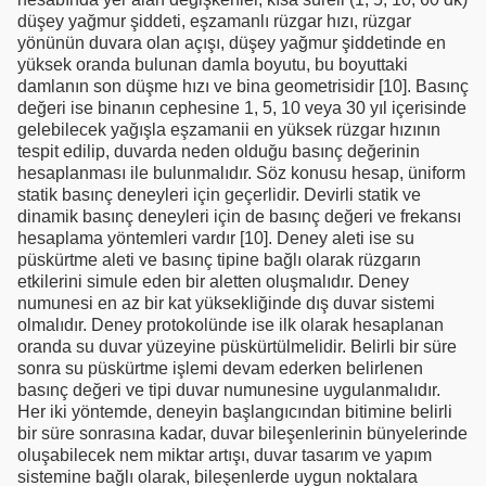
düşey yağmur şiddeti, eşzamanlı rüzgar hızı, rüzgar
yönünün duvara olan açışı, düşey yağmur şiddetinde en
yüksek oranda bulunan damla boyutu, bu boyuttaki
damlanın son düşme hızı ve bina geometrisidir [10]. Basınç
değeri ise binanın cephesine 1, 5, 10 veya 30 yıl içerisinde
gelebilecek yağışla eşzamanii en yüksek rüzgar hızının
tespit edilip, duvarda neden olduğu basınç değerinin
hesaplanması ile bulunmalıdır. Söz konusu hesap, üniform
statik basınç deneyleri için geçerlidir. Devirli statik ve
dinamik basınç deneyleri için de basınç değeri ve frekansı
hesaplama yöntemleri vardır [10]. Deney aleti ise su
püskürtme aleti ve basınç tipine bağlı olarak rüzgarın
etkilerini simule eden bir aletten oluşmalıdır. Deney
numunesi en az bir kat yüksekliğinde dış duvar sistemi
olmalıdır. Deney protokolünde ise ilk olarak hesaplanan
oranda su duvar yüzeyine püskürtülmelidir. Belirli bir süre
sonra su püskürtme işlemi devam ederken belirlenen
basınç değeri ve tipi duvar numunesine uygulanmalıdır.
Her iki yöntemde, deneyin başlangıcından bitimine belirli
bir süre sonrasına kadar, duvar bileşenlerinin bünyelerinde
oluşabilecek nem miktar artışı, duvar tasarım ve yapım
sistemine bağlı olarak, bileşenlerde uygun noktalara