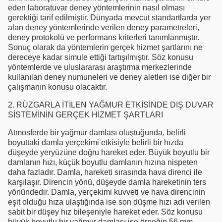
eden laboratuvar deney yöntemlerinin nasıl olması
gerektiği tarif edilmiştir. Dünyada mevcut standartlarda yer
alan deney yöntemlerinde verilen deney parametreleri,
deney protokolü ve performans kriterleri tanımlanmıştır.
Sonuç olarak da yöntemlerin gerçek hizmet şartlarını ne
dereceye kadar simule ettiği tartışılmıştır. Söz konusu
yöntemlerde ve uluslararası araştırma merkezlerinde
kullanılan deney numuneleri ve deney aletleri ise diğer bir
çalışmanın konusu olacaktır.
2. RÜZGARLA İTİLEN YAĞMUR ETKİSİNDE DIŞ DUVAR
SİSTEMİNİN GERÇEK HİZMET ŞARTLARI
Atmosferde bir yağmur damlası oluştuğunda, belirli
boyuttaki damla yerçekimi etkisiyle belirli bir hızda
düşeyde yeryüzüne doğru hareket eder. Büyük boyutlu bir
damlanın hızı, küçük boyutlu damlanın hızına nispeten
daha fazladır. Damla, hareketi sırasında hava direnci ile
karşılaşır. Direncin yönü, düşeyde damla hareketinin ters
yönündedir. Damla, yerçekimi kuvveti ve hava direncinin
eşit olduğu hıza ulaştığında ise son düşme hızı adı verilen
sabit bir düşey hız bileşeniyle hareket eder. Söz konusu
büyük boyutlu bir yağmur damlası ise örneğin 56 mm