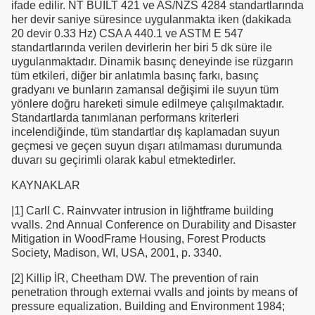
ifade edilir. NT BUILT 421 ve AS/NZS 4284 standartlarında
her devir saniye süresince uygulanmakta iken (dakikada
20 devir 0.33 Hz) CSA A 440.1 ve ASTM E 547
standartlarında verilen devirlerin her biri 5 dk süre ile
uygulanmaktadır. Dinamik basınç deneyinde ise rüzgarın
tüm etkileri, diğer bir anlatımla basınç farkı, basınç
gradyanı ve bunların zamansal değişimi ile suyun tüm
yönlere doğru hareketi simule edilmeye çalışılmaktadır.
Standartlarda tanımlanan performans kriterleri
incelendiğinde, tüm standartlar dış kaplamadan suyun
geçmesi ve geçen suyun dışarı atılmaması durumunda
duvarı su geçirimli olarak kabul etmektedirler.
KAYNAKLAR
|1] CarlI C. Rainvvater intrusion in liğhtframe building
vvalls. 2nd Annual Conference on Durability and Disaster
Mitigation in WoodFrame Housing, Forest Products
Society, Madison, WI, USA, 2001, p. 3340.
[2] Killip İR, Cheetham DW. The prevention of rain
penetration through externai vvalls and joints by means of
pressure equalization. Building and Environment 1984;