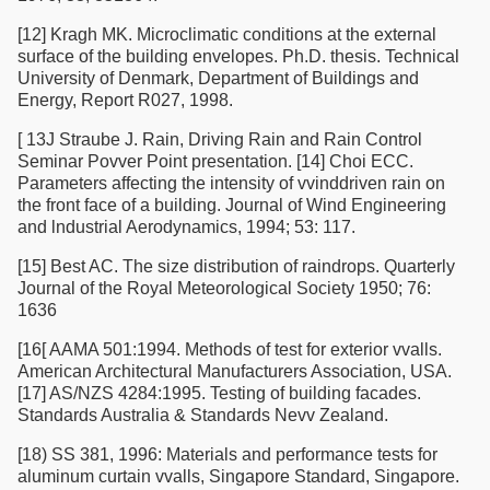
[12] Kragh MK. Microclimatic conditions at the external
surface of the building envelopes. Ph.D. thesis. Technical
University of Denmark, Department of Buildings and
Energy, Report R027, 1998.
[ 13J Straube J. Rain, Driving Rain and Rain Control
Seminar Povver Point presentation. [14] Choi ECC.
Parameters affecting the intensity of vvinddriven rain on
the front face of a building. Journal of Wind Engineering
and lndustrial Aerodynamics, 1994; 53: 117.
[15] Best AC. The size distribution of raindrops. Quarterly
Journal of the Royal Meteorological Society 1950; 76:
1636
[16[ AAMA 501:1994. Methods of test for exterior vvalls.
American Architectural Manufacturers Association, USA.
[17] AS/NZS 4284:1995. Testing of building facades.
Standards Australia & Standards Nevv Zealand.
[18) SS 381, 1996: Materials and performance tests for
aluminum curtain vvalls, Singapore Standard, Singapore.