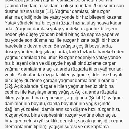
çapında bir damla ise damla oluşumundan 20 m sonra son
düşme hızına ulaşır [11]. Yağmur damlası, bir rüzgar
alanına girdiğinde ise yatay yönde bir hız bileşeni kazanır.
Yatay yöndeki hız bileşeni rüzgar hızına ulaşıncaya kadar
artar. Yağmur damlası yatay yöndeki rüzgar hız bileşeni
nedeniyle düşey yönden belirli bir açıda sapma yapar ve
bu yönde son düşme hızı ile rüzgar hızına bağlı bir hızda
hareketine devam eder. Bir yağışta çeşitli boyutlarda,
düşey yönden değişik açılarda, farklı hızlarda hareket eden
yağmur damlaları bulunur. Rüzgar nedeniyle yatay yönde
hız bileşeni olan ve düşeyde hayali bir düzleme çarpan
yağmur damlalarına açık alanda rüzgarla itilen yağmur adı
verilir. Açık alanda rüzgarla itilen yağmur şiddeti ise hayali
bir düşey düzleme çarpan yağmur damlalarının oranıdır
[12]. Açık alanda rüzgarla itilen yağmur henüz bir bina
cephesi ile karşılaşmamış yağıştır. Açık alanda rüzgarla
itilen yağmur bina cephesine çarptığında (Şekil 1), yağmur
damlalarının boyutu, damla boyutlarının yağış içinde
dağılım yüzdeleri, damlaların son düşme hızı, rüzgar hızı,
rüzgar yönü, bina cephesinin rüzgar yönüne olan açısı,
bina geometrisi (yükseklik, genişlik, saçak genişliği, cephe
elemanlarının tipleri), yağışın süresi ve dış kaplama