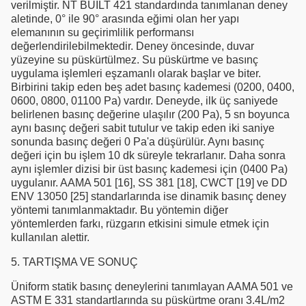
verilmiştir. NT BUILT 421 standardında tanımlanan deney
aletinde, 0° ile 90° arasında eğimi olan her yapı
elemanının su geçirimlilik performansı
değerlendirilebilmektedir. Deney öncesinde, duvar
yüzeyine su püskürtülmez. Su püskürtme ve basınç
uygulama işlemleri eşzamanlı olarak başlar ve biter.
Birbirini takip eden beş adet basınç kademesi (0200, 0400,
0600, 0800, 01100 Pa) vardır. Deneyde, ilk üç saniyede
belirlenen basınç değerine ulaşılır (200 Pa), 5 sn boyunca
aynı basınç değeri sabit tutulur ve takip eden iki saniye
sonunda basınç değeri 0 Pa'a düşürülür. Aynı basınç
değeri için bu işlem 10 dk süreyle tekrarlanır. Daha sonra
aynı işlemler dizisi bir üst basınç kademesi için (0400 Pa)
uygulanır. AAMA 501 [16], SS 381 [18], CWCT [19] ve DD
ENV 13050 [25] standarlarında ise dinamik basınç deney
yöntemi tanımlanmaktadır. Bu yöntemin diğer
yöntemlerden farkı, rüzgarın etkisini simule etmek için
kullanılan alettir.
5. TARTIŞMA VE SONUÇ
Üniform statik basınç deneylerini tanımlayan AAMA 501 ve
ASTM E 331 standartlarında su püskürtme oranı 3.4L/m2