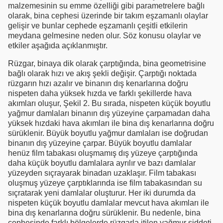
malzemesinin su emme özelliği gibi parametrelere bağlı
olarak, bina cephesi üzerinde bir takım eşzamanlı olaylar
gelişir ve bunlar cephede eşzamanlı çeşitli etkilerin
meydana gelmesine neden olur. Söz konusu olaylar ve
etkiler aşağıda açıklanmıştır.
Rüzgar, binaya dik olarak çarptığında, bina geometrisine
bağlı olarak hızı ve akış şekli değişir. Çarptığı noktada
rüzgarın hızı azalır ve binanın dış kenarlarına doğru
nispeten daha yüksek hızda ve farklı şekillerde hava
akımları oluşur, Şekil 2. Bu sırada, nispeten küçük boyutlu
yağmur damlaları binanın dış yüzeyine çarpamadan daha
yüksek hızdaki hava akımları ile bina dış kenarlarına doğru
sürüklenir. Büyük boyutlu yağmur damlaları ise doğrudan
binanın dış yüzeyine çarpar. Büyük boyutlu damlalar
henüz film tabakası oluşmamış dış yüzeye çarptığında
daha küçük boyutlu damlalara ayrılır ve bazı damlalar
yüzeyden sıçrayarak binadan uzaklaşır. Film tabakası
oluşmuş yüzeye çarptıklarında ise film tabakasından su
sıçratarak yeni damlalar oluşturur. Her iki durumda da
nispeten küçük boyutlu damlalar mevcut hava akımları ile
bina dış kenarlarına doğru sürüklenir. Bu nedenle, bina
cephesinde farklı bölgelerde rüzgarla itilen yağmur şiddeti