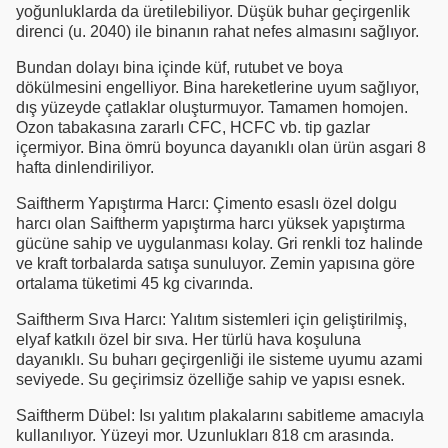
yoğunluklarda da üretilebiliyor. Düşük buhar geçirgenlik
direnci (u. 2040) ile binanın rahat nefes almasını sağlıyor.
Bundan dolayı bina içinde küf, rutubet ve boya
dökülmesini engelliyor. Bina hareketlerine uyum sağlıyor,
dış yüzeyde çatlaklar oluşturmuyor. Tamamen homojen.
Ozon tabakasına zararlı CFC, HCFC vb. tip gazlar
içermiyor. Bina ömrü boyunca dayanıklı olan ürün asgari 8
hafta dinlendiriliyor.
Saiftherm Yapıştırma Harcı: Çimento esaslı özel dolgu
harcı olan Saiftherm yapıştırma harcı yüksek yapıştırma
gücüne sahip ve uygulanması kolay. Gri renkli toz halinde
ve kraft torbalarda satışa sunuluyor. Zemin yapısına göre
ortalama tüketimi 45 kg civarında.
Saiftherm Sıva Harcı: Yalıtım sistemleri için geliştirilmiş,
elyaf katkılı özel bir sıva. Her türlü hava koşuluna
dayanıklı. Su buharı geçirgenliği ile sisteme uyumu azami
seviyede. Su geçirimsiz özelliğe sahip ve yapısı esnek.
Saiftherm Dübel: Isı yalıtım plakalarını sabitleme amacıyla
kullanılıyor. Yüzeyi mor. Uzunlukları 818 cm arasında.