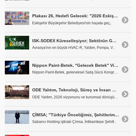
Plakası 26, Hedefi Gelecek: "2026 Eskişehir Yılı"
Eskişehir Büyükşehir Belediyesi'nin hayata geç..
ISK-SODEX Küreselleşiyor; Sektörün Gücü, Şimdi Riyad'da
Avrasya'nın en büyük HVAC-R, Yalıtım, Pompa, V..
Nippon Paint-Betek, "Gelecek Betek" Vizyonuyla 2026'ya Hazır
Nippon Paint-Betek, geleneksel Satış Gücü Kongresi..
ODE Yalıtım, Teknoloji, Süreç ve İnsan Odaklı Gelecek Vizyonunu Paylaştı
ODE Yalıtım, 2026 vizyonunu ve kurumsal dönüşüm yo..
ÇİMSA; "Türkiye Önceliğimiz, Şehitlerimiz Kırmızı Çizgimiz"
Sabancı Holding iştiraki Çimsa, İntikamtepe Şehitl..