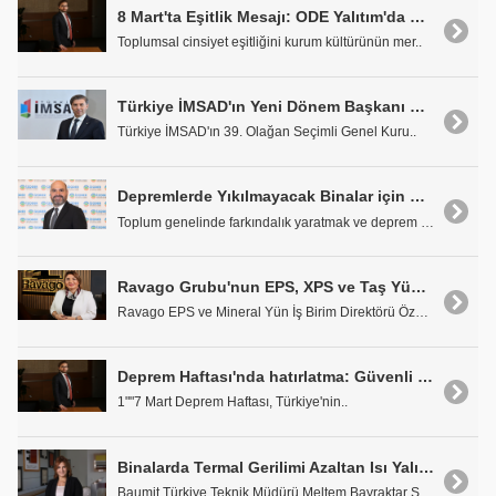
8 Mart'ta Eşitlik Mesajı: ODE Yalıtım'da Kadınlar Her Alanda
Toplumsal cinsiyet eşitliğini kurum kültürünün mer..
Türkiye İMSAD'ın Yeni Dönem Başkanı Murat Savcı Oldu
Türkiye İMSAD'ın 39. Olağan Seçimli Genel Kuru..
Depremlerde Yıkılmayacak Binalar için Doğru Yalıtım Şart
Toplum genelinde farkındalık yaratmak ve deprem bi..
Ravago Grubu'nun EPS, XPS ve Taş Yünü Çözümleriyle Geleceğin Yapıları Güvende
Ravago EPS ve Mineral Yün İş Birim Direktörü Özge ..
Deprem Haftası'nda hatırlatma: Güvenli Bina için Su Yalıtımı Şart
1""7 Mart Deprem Haftası, Türkiye'nin..
Binalarda Termal Gerilimi Azaltan Isı Yalıtımı Depreme Dayanıklılığı Artırıyor
Baumit Türkiye Teknik Müdürü Meltem Bayraktar San,..