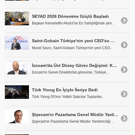
SEYAD 2026 Dönemine Güçlü Başladı
Başkan Kemalettin Aksöz'ün Ev Sahipliğinde yen..
Saint-Gobain Türkiye'nin yeni CEO'su Murat Savcı Oldu
Murat Savcı, Saint-Gobain Türkiye'nin yeni CEO..
İzocam'da Üst Düzey Görev Değişimi: Kerem Kürklü, Genel Direktörlüğe Atandı
İzocam'ın Genel Direktörlük görevine; Türkiye,..
Türk Ytong En İyiyle İleriye Dedi
Türk Ytong 55'inci Yetkili Satıcılar Toplantıs..
Şişecam'ın Pazarlama Genel Müdür Yardımcılığı Görevine Yılmaz Erceyes Atandı
Şişecam'ın Pazarlama Genel Müdür Yardımcılığı ..