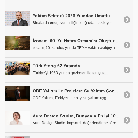
Yalıtım Sektörü 2026 Yılından Umutlu
Binalarda enerji verimliliğini doğrudan etkileyen ..
İzocam, 60. Yıl Hatıra Ormanı'nı Oluşturuyor
zocam, 60. kuruluş yılında TEMA Vakfı aracılığıyla..
Türk Ytong 62 Yaşında
Türkiye'yi 1963 yılında gazbeton ile tanıştıra..
ODE Yalıtım ile Projelere Su Yalıtım Çözümü Çok Kolay
ODE Yalıtım, Türkiye'nin en iyi su yalıtım uyg..
Aura Desıgn Studıo, Dünyanın En İyi 100 Mimarlık Stüdyosu Arasına Girdi
Aura Design Studio, kapsamlı değerlendirme sürecin..