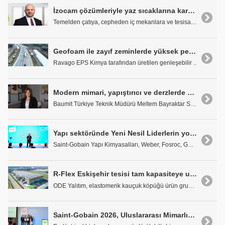
İzocam çözümleriyle yaz sıcaklarına karşı akıllı yatırım
Temelden çatıya, cepheden iç mekanlara ve tesisata..
Geofoam ile zayıf zeminlerde yüksek performanslı mühendislik yaklaşımı
Ravago EPS Kimya tarafından üretilen genleşebilir ..
Modern mimari, yapıştırıcı ve derzlerde yeni nesil yaklaşımları zorunlu kılıyor
Baumit Türkiye Teknik Müdürü Meltem Bayraktar San,..
Yapı sektöründe Yeni Nesil Liderlerin yolculuğu başladı
Saint-Gobain Yapı Kimyasalları, Weber, Fosroc, GCP..
R-Flex Eskişehir tesisi tam kapasiteye ulaştı
ODE Yalıtım, elastomerik kauçuk köpüğü ürün grubu ..
Saint-Gobain 2026, Uluslararası Mimarlık Öğrenci Yarışması'nın kazananları belli oldu