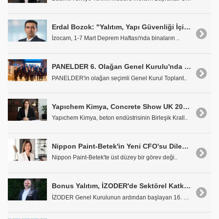
Erdal Bozok: "Yalıtım, Yapı Güvenliği İçin Ertelenmemesi Gereken Bir Yatırımdır"
İzocam, 1-7 Mart Deprem Haftası'nda binaların ..
PANELDER 6. Olağan Genel Kurulu'nda Yeni Yönetim Kurulu Belirlendi
PANELDER'in olağan seçimli Genel Kurul Toplant..
Yapıchem Kimya, Concrete Show UK 2026'ya Katılacak
Yapıchem Kimya, beton endüstrisinin Birleşik Krall..
Nippon Paint-Betek'in Yeni CFO'su Dilek Özdemir Oldu
Nippon Paint-Betek'te üst düzey bir görev deği..
Bonus Yalıtım, İZODER'de Sektörel Katkısını Sürdürüyor
İZODER Genel Kurulunun ardından başlayan 16. dönem..