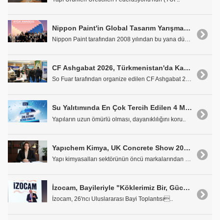
Nippon Paint'in Global Tasarım Yarışması AYDA'da Türkiye Finalistleri Belli Oldu
Nippon Paint tarafından 2008 yılından bu yana düny..
CF Ashgabat 2026, Türkmenistan'da Kapılarını Açtı
So Fuar tarafından organize edilen CF Ashgabat 202..
Su Yalıtımında En Çok Tercih Edilen 4 Malzeme
Yapıların uzun ömürlü olması, dayanıklılığını koru..
Yapıchem Kimya, UK Concrete Show 2026'da Küresel Gücünü Ortaya Koydu
Yapı kimyasalları sektörünün öncü markalarından Ya..
İzocam, Bayileriyle "Köklerimiz Bir, Gücümüz Birlikte" Mottosuyla Antalya'da Buluştu
İzocam, 26'ncı Uluslararası Bayi Toplantısı..