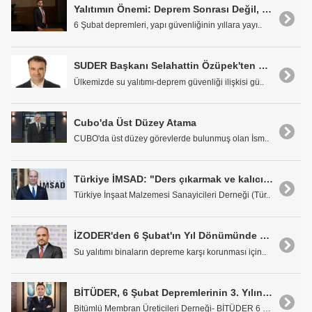
Yalıtımın Önemi: Deprem Sonrası Değil, Deprem Öncesi Güvenlik
6 Şubat depremleri, yapı güvenliğinin yıllara yayı..
SUDER Başkanı Selahattin Özüpek'ten 6 Şubat Depremi Yıldönümünde Açıklama
Ülkemizde su yalıtımı-deprem güvenliği ilişkisi gü..
Cubo'da Üst Düzey Atama
CUBO'da üst düzey görevlerde bulunmuş olan İsm..
Türkiye İMSAD: "Ders çıkarmak ve kalıcı çözümleri hayata geçirmek zorundayız"
Türkiye İnşaat Malzemesi Sanayicileri Derneği (Tür..
İZODER'den 6 Şubat'ın Yıl Dönümünde Önemli Hatırlatma
Su yalıtımı binaların depreme karşı korunması için..
BİTÜDER, 6 Şubat Depremlerinin 3. Yılında Doğru Su Yalıtımına Dikkat Çekti
Bitümlü Membran Üreticileri Derneği- BİTÜDER 6 Şub..