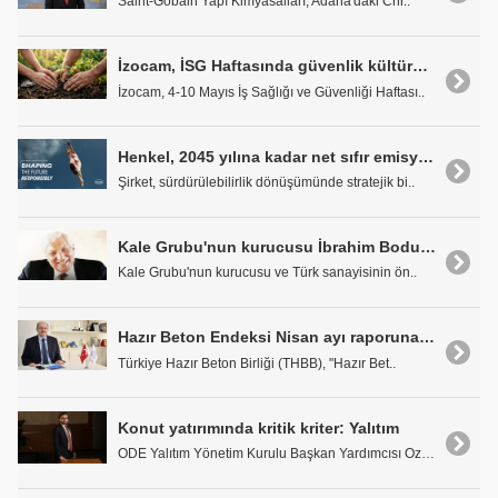
Saint-Gobain Yapı Kimyasalları, Adana'daki Chr..
İzocam, İSG Haftasında güvenlik kültürünü çalışan katılımıyla daha da güçlendirdi
İzocam, 4-10 Mayıs İş Sağlığı ve Güvenliği Haftası..
Henkel, 2045 yılına kadar net sıfır emisyonlara ulaşmayı hedefliyor
Şirket, sürdürülebilirlik dönüşümünde stratejik bi..
Kale Grubu'nun kurucusu İbrahim Bodur vefatının 10. yılında anılıyor
Kale Grubu'nun kurucusu ve Türk sanayisinin ön..
Hazır Beton Endeksi Nisan ayı raporuna göre, inşaat ikinci çeyreğe pozitif başladı
Türkiye Hazır Beton Birliği (THBB), "Hazır Bet..
Konut yatırımında kritik kriter: Yalıtım
ODE Yalıtım Yönetim Kurulu Başkan Yardımcısı Ozan ..