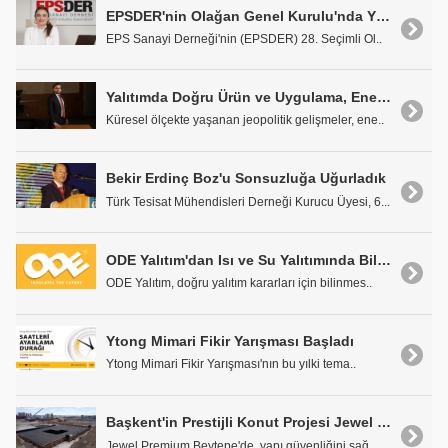
EPSDER'nin Olağan Genel Kurulu'nda Yönetim Değişti
EPS Sanayi Derneği'nin (EPSDER) 28. Seçimli Ol..
Yalıtımda Doğru Ürün ve Uygulama, Enerji Faturalarını ve Dışa Bağımlılığı Azaltıyor
Küresel ölçekte yaşanan jeopolitik gelişmeler, ene..
Bekir Erdinç Boz'u Sonsuzluğa Uğurladık
Türk Tesisat Mühendisleri Derneği Kurucu Üyesi, 6...
ODE Yalıtım'dan Isı ve Su Yalıtımında Bilinmesi Gerekenler
ODE Yalıtım, doğru yalıtım kararları için bilinmes..
Ytong Mimari Fikir Yarışması Başladı
Ytong Mimari Fikir Yarışması'nın bu yılki tema..
Başkent'in Prestijli Konut Projesi Jewel Premium Beytepe'de Standart İzolasyon İmzası
Jewel Premium Beytepe'de, yapı güvenliğini sağ..