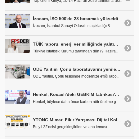
Yapıchem Kimya, 10-14 Haziran 2026 tarihleri arası..
İzocam, İSO 500'de 28 basamak yükseldi
İzocam, İstanbul Sanayi Odası'nın açıkladığı &..
TÜİK raporu, enerji verimliliğinde yalıtımın stratejik önemini bir kez daha ortaya koydu
Türkiye İstatistik Kurumu tarafından dün (9 Hazira..
ODE Yalıtım, Çorlu laboratuvarını yenileyerek üretim ve Ar-Ge gücünü artırdı
ODE Yalıtım, Çorlu tesisinde modernize ettiği labo..
Henkel, Kocaeli'deki GEBKİM fabrikası'nda karbon nötr üretime geçti
Henkel, böylece daha önce karbon nötr üretime geçe..
YTONG Mimari Fikir Yarışması Dijital Kolokyum'u 17 Haziran'da canlı yayında
Bu yıl 22'ncisi gerçekleştirilen ve ana teması..