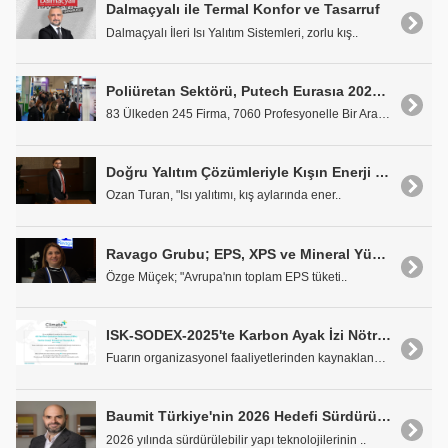
Dalmaçyalı ile Termal Konfor ve Tasarruf
Dalmaçyalı İleri Isı Yalıtım Sistemleri, zorlu kış..
Poliüretan Sektörü, Putech Eurasıa 2025'te Buluştu
83 Ülkeden 245 Firma, 7060 Profesyonelle Bir Araya..
Doğru Yalıtım Çözümleriyle Kışın Enerji Tasarrufu
Ozan Turan, "Isı yalıtımı, kış aylarında ener..
Ravago Grubu; EPS, XPS ve Mineral Yün Çözümleri
Özge Müçek; "Avrupa'nın toplam EPS tüketi..
ISK-SODEX-2025'te Karbon Ayak İzi Nötr Hale Getirildi
Fuarın organizasyonel faaliyetlerinden kaynaklanan..
Baumit Türkiye'nin 2026 Hedefi Sürdürülebilir Büyüme
2026 yılında sürdürülebilir yapı teknolojilerinin ..