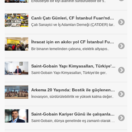
Endüstriyel bir kıyı alanının sürdürülebilir bir s..
Canlı Çatı Günleri, CF İstanbul Fuarı'nda başladı
Çatı Sanayici ve İş Adamları Derneği (ÇATIDER) tar..
İhracat için en akılcı yol CF İstanbul Fuarı kapılarını açıyor
Bir binanın temelinden çatısına, elektrik altyapıs..
Saint-Gobain Yapı Kimyasalları, Türkiye'de vites yükseltiyor
Saint-Gobain Yapı Kimyasalları, Türkiye'de ger..
Arkema 20 Yaşında: Bostik ile güçlenen bir başarı hikayesi
İnovasyon, sürdürülebilirlik ve yüksek katma değer..
Saint-Gobain Kariyer Günü ile çalışanlarını geleceğe hazırlıyor
Saint-Gobain, dünya genelinde eş zamanlı olarak dü..