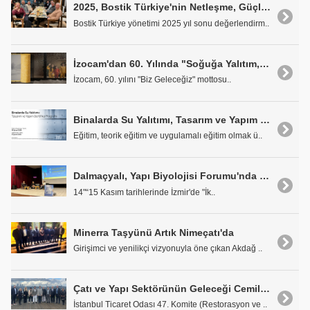
2025, Bostik Türkiye'nin Netleşme, Güçlenme ve Birlik Yılı Oldu
Bostik Türkiye yönetimi 2025 yıl sonu değerlendirm..
İzocam'dan 60. Yılında "Soğuğa Yalıtım, Mutluluğa Yatırım" Mesajı
İzocam, 60. yılını "Biz Geleceğiz" mottosu..
Binalarda Su Yalıtımı, Tasarım ve Yapım Sertifika Programı
Eğitim, teorik eğitim ve uygulamalı eğitim olmak ü..
Dalmaçyalı, Yapı Biyolojisi Forumu'nda Sürdürülebilir Çözümlerini Tanıttı
14"“15 Kasım tarihlerinde İzmir'de "İk..
Minerra Taşyünü Artık Nimeçatı'da
Girişimci ve yenilikçi vizyonuyla öne çıkan Akdağ ..
Çatı ve Yapı Sektörünün Geleceği Cemile Sultan'da Konuşuldu
İstanbul Ticaret Odası 47. Komite (Restorasyon ve ..