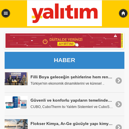
0,533 sn
HABER
Filli Boya geleceğin şehirlerine hem renk hem dayanım kazandırıyor
Türkiye'nin ekonomik dinamiklerini ve küresel ..
Güvenli ve konforlu yapıların temelinde doğru yalıtım var
CUBO, CuboTherm Isı Yalıtım Sistemleri ve CuboSeal..
Flokser Kimya, Ar-Ge gücüyle yapı kimyasallarında fark yaratıyor