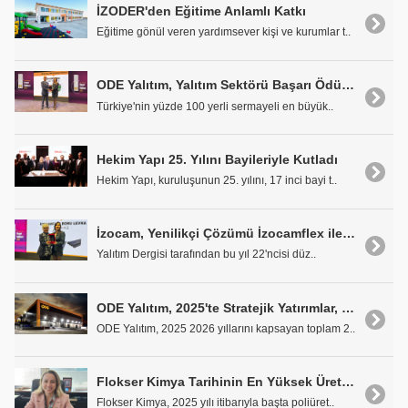
İZODER'den Eğitime Anlamlı Katkı
Eğitime gönül veren yardımsever kişi ve kurumlar t..
ODE Yalıtım, Yalıtım Sektörü Başarı Ödülleri'nde İki Ödül Kazandı
Türkiye'nin yüzde 100 yerli sermayeli en büyük..
Hekim Yapı 25. Yılını Bayileriyle Kutladı
Hekim Yapı, kuruluşunun 25. yılını, 17 inci bayi t..
İzocam, Yenilikçi Çözümü İzocamflex ile "Yılın Teknik Yalıtım Ödülü"nün Sahibi Oldu
Yalıtım Dergisi tarafından bu yıl 22'ncisi düz..
ODE Yalıtım, 2025'te Stratejik Yatırımlar, İhracat Gücü ve Dijital Dönüşümle Büyümesini Pekiştirdi
ODE Yalıtım, 2025 2026 yıllarını kapsayan toplam 2..
Flokser Kimya Tarihinin En Yüksek Üretim ve Satış Hacmine Ulaştı
Flokser Kimya, 2025 yılı itibarıyla başta poliüret..