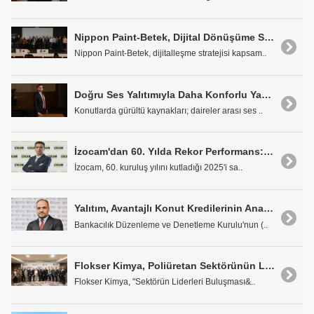
Nippon Paint-Betek, Dijital Dönüşüme SAP S/4HANA Private Cloud ile Hız Verdi
Nippon Paint-Betek, dijitalleşme stratejisi kapsam..
Doğru Ses Yalıtımıyla Daha Konforlu Yaşam Alanları
Konutlarda gürültü kaynakları; daireler arası ses ..
İzocam'dan 60. Yılda Rekor Performans: Ciro Yüzde 55 Arttı, Liderlik Pekişti
İzocam, 60. kuruluş yılını kutladığı 2025'i sa..
Yalıtım, Avantajlı Konut Kredilerinin Anahtarı Oldu
Bankacılık Düzenleme ve Denetleme Kurulu'nun (..
Flokser Kimya, Poliüretan Sektörünün Liderlerini Buluşturdu
Flokser Kimya, "Sektörün Liderleri Buluşması&..