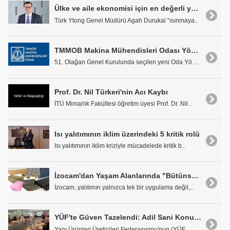
Ülke ve aile ekonomisi için en değerli yatırım ısı yalıtımı
Türk Ytong Genel Müdürü Agah Durukal "ısınmaya..
TMMOB Makina Mühendisleri Odası Yönetim Kurulunda Görev Dağılımı Yapıldı
51. Olağan Genel Kurulunda seçilen yeni Oda Yöneti..
Prof. Dr. Nil Türkeri'nin Acı Kaybı
İTÜ Mimarlık Fakültesi öğretim üyesi Prof. Dr. Nil..
Isı yalıtımının iklim üzerindeki 5 kritik rolü
Isı yalıtımının iklim kriziyle mücadelede kritik b..
İzocam'dan Yaşam Alanlarında "Bütünsel Yalıtım" Yaklaşımı
İzocam, yalıtımın yalnızca tek bir uygulama değil,..
YÜF'te Güven Tazelendi: Adil Sani Konukoğlu Yeniden Başkan
Yapı Ürünleri Üreticileri Federasyonu'nun (YÜF..