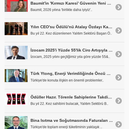
Baumit'in 'Kırmızı Karesi' Güvenin Yeni Simgesi Olarak Konumlanıyor
Baumit, 2026 yılına 'birlikte daha iyiyiz'..
Yılın CEO'su Ödülü'nü Atalay Özdayı Kazandı
Bu yıl 22. Kez düzenlenen Yalıtım Sektörü Başarı Ö..
İzocam 2025'i Yüzde 55'lik Ciro Artışıyla Kapattı
İzocam, 2025 yılını geçtiğimiz yıla göre yüzde 55&..
Türk Ytong, Enerji Verimliliğinde Öncü Rolünü Sürdürüyor
Türkiye'de konuta ilişkin en önemli problemler..
Ödüller Hazır. Törenle Sahiplerine Takdim Edilmeyi Bekliyor
Bu yıl 22. Kez sahibini bulacak, Yalıtım Sektörü B..
Bina Isıtma ve Soğutmasında Faturaları %60'a Kadar Azaltmak 'Yalıtımla' Mümkün
Türkiye'de toplam enerji tüketiminin yaklaşık ..