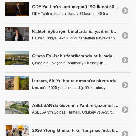
ODE Yalıtım'ın üretim gücü İSO İkinci 500 Listesinde bir kez daha tescillendi
ODE Yalıtım, İstanbul Sanayi Odası'nın (İSO) a..
Kaliteli uyku için binalarda ısı yalıtımı büyük önem taşıyor
Baumit Türkiye Teknik Müdürü Meltem Bayraktar San,..
Çimsa Eskişehir fabrikasında atık ısıdan elektrik üretimi tesisi devrede
Çimsa'nın Eskişehir Fabrikası yıllık enerji ih..
İzocam, 60. Yıl hatıra ormanı'nı oluşturdu
İzocam'ın 2025 yılında kutladığı 60. kuruluş y..
ASELSAN'da Güvenilir Yalıtım Çözümü: BTM
ASELSAN'ın Gölbaşı, Temelli, Oğulbey ve Akyurt..
2026 Ytong Mimari Fikir Yarışması'nda kazananlar belli oldu