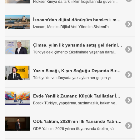
Flokser Kimya da farklı iklim koşullarında güvenil..
İzocam'dan dijital dönüşüm hamlesi: metriks sistemi ile akıllı üretim dönemi başladı
İzocam, Metriks Dijital Veri Yönetim Sistemi'n..
Çimsa, yılın ilk yarısında satış gelirlerini 25,4 milyar TL olarak gerçekleştirdi
Türkiye'deki çimento tüketiminde yaşanan daral..
Yazın Sıcağı, Kışın Soğuğu Dışarıda Bırakın
Türkiye'de ve dünyada yaz ayları her geçen yıl..
Evde Yenilik Zamanı: Küçük Tadilatlar İçin Pratik Bostik Çözümleri
Bostik Türkiye, yapıştırma, sızdırmazlık, bakım ve..
ODE Yalıtım, 2026'nın İlk Yarısında Yatırım, Sürdürülebilirlik ve Üretim Gücünü Artırdı
ODE Yalıtım, 2026 yılının ilk yarısında üretim, sü..