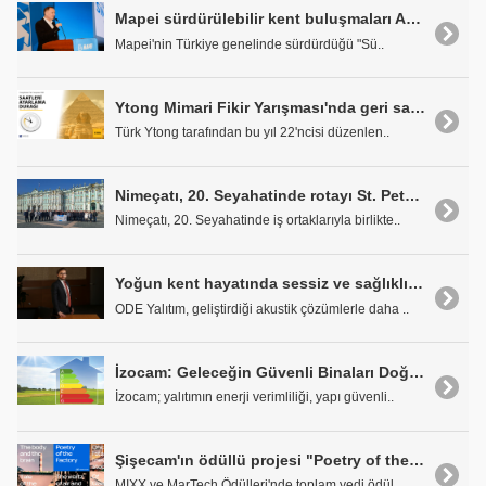
Mapei sürdürülebilir kent buluşmaları Ankara'da 12. kez gerçekleşti
Mapei'nin Türkiye genelinde sürdürdüğü "Sü..
Ytong Mimari Fikir Yarışması'nda geri sayım başladı
Türk Ytong tarafından bu yıl 22'ncisi düzenlen..
Nimeçatı, 20. Seyahatinde rotayı St. Petersburg'a çevirdi
Nimeçatı, 20. Seyahatinde iş ortaklarıyla birlikte..
Yoğun kent hayatında sessiz ve sağlıklı yaşamın anahtarı: Ses yalıtımı
ODE Yalıtım, geliştirdiği akustik çözümlerle daha ..
İzocam: Geleceğin Güvenli Binaları Doğru Yalıtımla İnşa Ediliyor
İzocam; yalıtımın enerji verimliliği, yapı güvenli..
Şişecam'ın ödüllü projesi "Poetry of the Factory" B2B iletişimde yeni bir dönem başlatıyor
MIXX ve MarTech Ödülleri'nde toplam yedi ödül ..