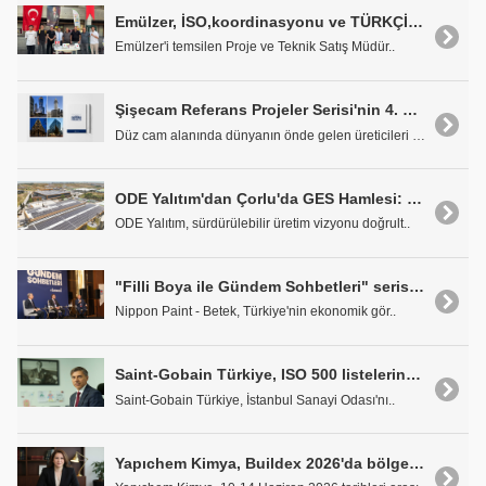
Emülzer, İSO,koordinasyonu ve TÜRKÇİM Mesleki ve Teknik Anadolu Lisesi işbirliği ile düzenlenen kariyer buluşmalarına katıldı
Emülzer'i temsilen Proje ve Teknik Satış Müdür..
Şişecam Referans Projeler Serisi'nin 4. Kitabı Yayınlandı
Düz cam alanında dünyanın önde gelen üreticileri a..
ODE Yalıtım'dan Çorlu'da GES Hamlesi: Yıllık 1.939 Ton Karbon Azaltımı
ODE Yalıtım, sürdürülebilir üretim vizyonu doğrult..
"Filli Boya ile Gündem Sohbetleri" serisinin yeni durağı Diyarbakır oldu
Nippon Paint - Betek, Türkiye'nin ekonomik gör..
Saint-Gobain Türkiye, ISO 500 listelerinde 4 şirketiyle yerini aldı
Saint-Gobain Türkiye, İstanbul Sanayi Odası'nı..
Yapıchem Kimya, Buildex 2026'da bölgesel büyüme hedeflerini güçlendirdi