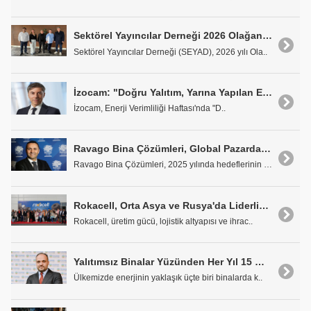
Sektörel Yayıncılar Derneği 2026 Olağan Genel Kurulu Gerçekleştirildi
Sektörel Yayıncılar Derneği (SEYAD), 2026 yılı Ola..
İzocam: "Doğru Yalıtım, Yarına Yapılan En Güçlü Yatırımdır"
İzocam, Enerji Verimliliği Haftası'nda "D..
Ravago Bina Çözümleri, Global Pazarda Büyümeye Odaklandı
Ravago Bina Çözümleri, 2025 yılında hedeflerinin ü..
Rokacell, Orta Asya ve Rusya'da Liderliğini Güçlendiriyor
Rokacell, üretim gücü, lojistik altyapısı ve ihrac..
Yalıtımsız Binalar Yüzünden Her Yıl 15 Milyar Dolar Boşa Gidiyor
Ülkemizde enerjinin yaklaşık üçte biri binalarda k..