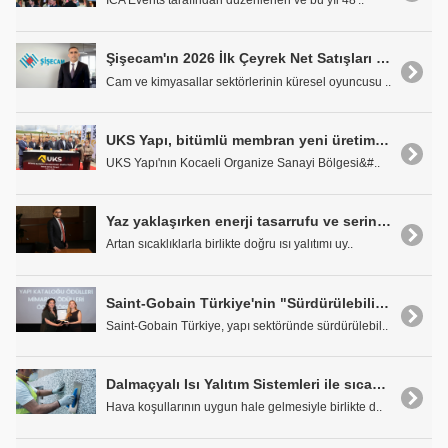
ICA Events tarafından düzenlenen ve bu yıl 48'..
Şişecam'ın 2026 İlk Çeyrek Net Satışları 57,5 Milyar TL Oldu
Cam ve kimyasallar sektörlerinin küresel oyuncusu ..
UKS Yapı, bitümlü membran yeni üretim tesisinin temelini attı
UKS Yapı'nın Kocaeli Organize Sanayi Bölgesi&#..
Yaz yaklaşırken enerji tasarrufu ve serinlik için yalıtım şart
Artan sıcaklıklarla birlikte doğru ısı yalıtımı uy..
Saint-Gobain Türkiye'nin "Sürdürülebilir ve Hafif İnşaat Çözümleri"ne özel takdir ödülü
Saint-Gobain Türkiye, yapı sektöründe sürdürülebil..
Dalmaçyalı Isı Yalıtım Sistemleri ile sıcak havalarda da yüksek konfor ve tasarruf sağlayın
Hava koşullarının uygun hale gelmesiyle birlikte d..