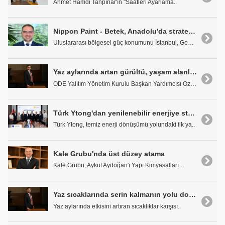
Ahmet Hamdi Tanpınar'ın "Saatleri Ayarlama..
Nippon Paint - Betek, Anadolu'da stratejik iş birlikleriyle büyüyor
Uluslararası bölgesel güç konumunu İstanbul, Gebze..
Yaz aylarında artan gürültü, yaşam alanlarında akustik konfor ihtiyacını öne çıkarıyor
ODE Yalıtım Yönetim Kurulu Başkan Yardımcısı Ozan ..
Türk Ytong'dan yenilenebilir enerjiye stratejik yatırım
Türk Ytong, temiz enerji dönüşümü yolundaki ilk ya..
Kale Grubu'nda üst düzey atama
Kale Grubu, Aykut Aydoğan'ı Yapı Kimyasalları ..
Yaz sıcaklarında serin kalmanın yolu doğru ısı yalıtımından geçiyor
Yaz aylarında etkisini artıran sıcaklıklar karşısı..