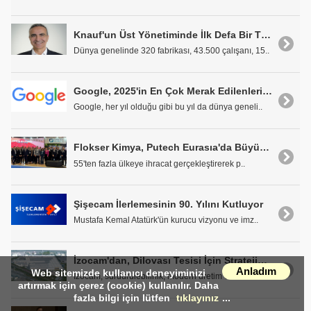
Knauf'un Üst Yönetiminde İlk Defa Bir Türk Yönetici
Dünya genelinde 320 fabrikası, 43.500 çalışanı, 15..
Google, 2025'in En Çok Merak Edilenlerini Açıkladı
Google, her yıl olduğu gibi bu yıl da dünya geneli..
Flokser Kimya, Putech Eurasıa'da Büyük İlgi Gördü
55'ten fazla ülkeye ihracat gerçekleştirerek p..
Şişecam İlerlemesinin 90. Yılını Kutluyor
Mustafa Kemal Atatürk'ün kurucu vizyonu ve imz..
İzocam'dan, Dilovası Tesisi İçin Stratejik Karar
Anladım
Web sitemizde kullanıcı deneyiminizi
İzocam, sürdürülebilirlik, modern üretim ve veriml..
artırmak için çerez (cookie) kullanılır. Daha
fazla bilgi için lütfen
tıklayınız
...