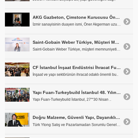
AKG Gazbeton, Çimstone Kurucusu Öner Akgerman Vefat Etti
İzmir sanayisinin duayen ismi, Öner Akgerman uzun ..
Saint-Gobain Weber Türkiye, Müşteri Memnuniyetini Uluslararası Standartlarla Taçlandırdı
Saint-Gobain Weber Türkiye, müşteri memnuniyetini ..
CF İstanbul İnşaat Endüstrisi İhracat Fuarı, 2026'da Sektörü Uluslararası Alıcılarla Buluşturacak
İnşaat ve yapı sektörünün ihracat odaklı önemli bu..
Yapı Fuarı-Turkeybuild İstanbul 48. Yılına Hazırlanıyor
Yapı Fuarı-Turkeybuild İstanbul, 27"“30 Nisan ..
Doğru Malzeme, Güvenli Yapı, Dayanıklı Şehir
Türk Ytong Satış ve Pazarlamadan Sorumlu Genel Müd..