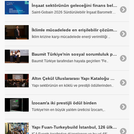
İnşaat sektörünün geleceğini finans belirleyecek
Saint-Gobain 2026 Sürdürülebilir İnşaat Barometres..
İklimle mücadelede en erişilebilir çözüm: Yalıtım
İklim krizine karşı mücadelede enerji verimliliği ..
Baumit Türkiye'nin sosyal sorumluluk projesi kayıp sesler ödülle taçlandı
Baumit Türkiye tarafından hayata geçirilen "Fe..
Altın Çekül Uluslararası Yapı Kataloğu Ödülleri sahiplerini buldu
Yapı sektörünün en köklü ve prestijli ödüllerinden..
İzocam'a iki prestijli ödül birden
Türkiye'nin en büyük yalıtım üreticisi İzocam,..
Yapı Fuarı-Turkeybuild İstanbul, 126 ülkeden 43 bini aşkın ziyaretçiyi ağırladı