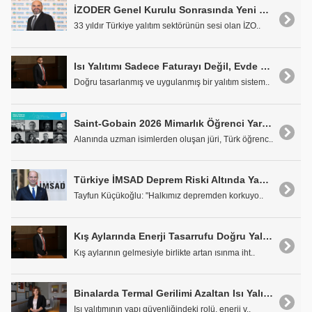
İZODER Genel Kurulu Sonrasında Yeni Dönem için Atalay Özdayı Başkan Seçildi
33 yıldır Türkiye yalıtım sektörünün sesi olan İZO..
Isı Yalıtımı Sadece Faturayı Değil, Evde Soluduğunuz Havayı da Etkiliyor
Doğru tasarlanmış ve uygulanmış bir yalıtım sistem..
Saint-Gobain 2026 Mimarlık Öğrenci Yarışması'nın Türkiye Jürisi Belli Oldu
Alanında uzman isimlerden oluşan jüri, Türk öğrenc..
Türkiye İMSAD Deprem Riski Altında Yaşam Bilinci Araştırması'nın Sonuçlarını Açıkladı
Tayfun Küçükoğlu: "Halkımız depremden korkuyo..
Kış Aylarında Enerji Tasarrufu Doğru Yalıtımla Başlıyor
Kış aylarının gelmesiyle birlikte artan ısınma iht..
Binalarda Termal Gerilimi Azaltan Isı Yalıtımı Depreme Dayanıklılığı Artırıyor
Isı yalıtımının yapı güvenliğindeki rolü, enerji v..