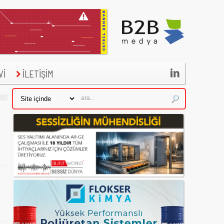

Vİ
İLETİŞİM