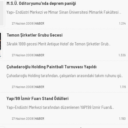
M.S.Ü. Oditoryumu'nda deprem paniği
Yapı- Endüstri Merkezi ve Mimar Sinan Üniversitesi Mimarlık Fakültesi ..
27 Haziran 2008 |
HABER
1.214
Temon Şirketler Grubu Gecesi
3Aralık 1999 gecesi Merit Antique Hotel’ de Temon Şirketler Grub..
27 Haziran 2008 |
HABER
1.339
Çuhadaroğlu Holding Paintball Turnuvası Yapıldı
Çuhadaroğlu Holding tarafından, çalışanları arasındaki takım ruhunu gü..
27 Haziran 2008 |
HABER
1.116
Yapı'99 İzmir Fuarı Stand Ödülleri
Yapı-Endüstri Merkezi tarafından düzenlenen YAPI’99 İzmir Fuarı&..
27 Haziran 2008 |
HABER
1.150