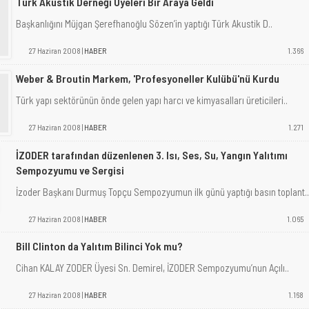
Türk Akustik Derneği Üyeleri Bir Araya Geldi
Başkanlığını Müjgan Şerefhanoğlu Sözen’in yaptığı Türk Akustik D..
27 Haziran 2008 |
HABER
1.366
Weber & Broutin Markem, 'Profesyoneller Kulübü'nü Kurdu
Türk yapı sektörünün önde gelen yapı harcı ve kimyasalları üreticileri..
27 Haziran 2008 |
HABER
1.271
İZODER tarafından düzenlenen 3. Isı, Ses, Su, Yangın Yalıtımı
Sempozyumu ve Sergisi
İzoder Başkanı Durmuş Topçu Sempozyumun ilk günü yaptığı basın toplant..
27 Haziran 2008 |
HABER
1.065
Bill Clinton da Yalıtım Bilinci Yok mu?
Cihan KALAY ZODER Üyesi Sn. Demirel, İZODER Sempozyumu’nun Açılı..
27 Haziran 2008 |
HABER
1.168