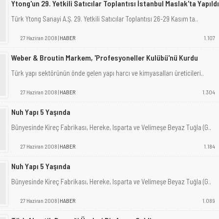
Ytong'un 29. Yetkili Satıcılar Toplantısı İstanbul Maslak'ta Yapıldı
Türk Ytong Sanayi A.Ş. 29. Yetkili Satıcılar Toplantısı 26-29 Kasım ta..
27 Haziran 2008 |
HABER
1.107
Weber & Broutin Markem, 'Profesyoneller Kulübü'nü Kurdu
Türk yapı sektörünün önde gelen yapı harcı ve kimyasalları üreticileri..
27 Haziran 2008 |
HABER
1.304
Nuh Yapı 5 Yaşında
Bünyesinde Kireç Fabrikası, Hereke, Isparta ve Velimeşe Beyaz Tuğla (G..
27 Haziran 2008 |
HABER
1.184
Nuh Yapı 5 Yaşında
Bünyesinde Kireç Fabrikası, Hereke, Isparta ve Velimeşe Beyaz Tuğla (G..
27 Haziran 2008 |
HABER
1.089