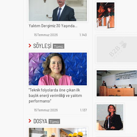
Yalıtım Dergimiz 30 Yaşında...
15 Temmuz 2026
1.140
SÖYLEŞİ
"Teknik folyolarda öne çıkan ilk
başlık enerji verimliliği ve yalıtım
performansı"
15 Temmuz 2026
1.137
DOSYA