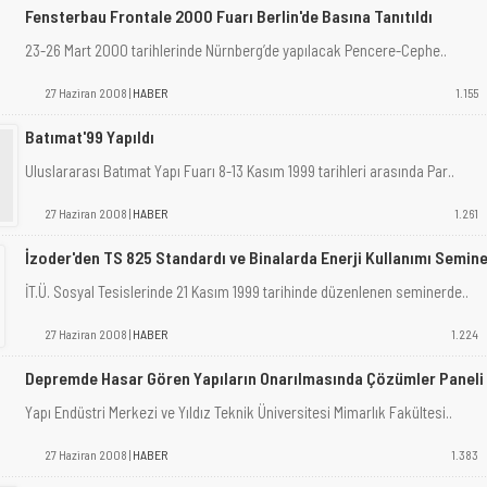
Fensterbau Frontale 2000 Fuarı Berlin'de Basına Tanıtıldı
23-26 Mart 2000 tarihlerinde Nürnberg’de yapılacak Pencere-Cephe..
27 Haziran 2008 |
HABER
1.155
Batımat'99 Yapıldı
Uluslararası Batımat Yapı Fuarı 8-13 Kasım 1999 tarihleri arasında Par..
27 Haziran 2008 |
HABER
1.261
İzoder'den TS 825 Standardı ve Binalarda Enerji Kullanımı Semine
İT.Ü. Sosyal Tesislerinde 21 Kasım 1999 tarihinde düzenlenen seminerde..
27 Haziran 2008 |
HABER
1.224
Depremde Hasar Gören Yapıların Onarılmasında Çözümler Paneli
Yapı Endüstri Merkezi ve Yıldız Teknik Üniversitesi Mimarlık Fakültesi..
27 Haziran 2008 |
HABER
1.383