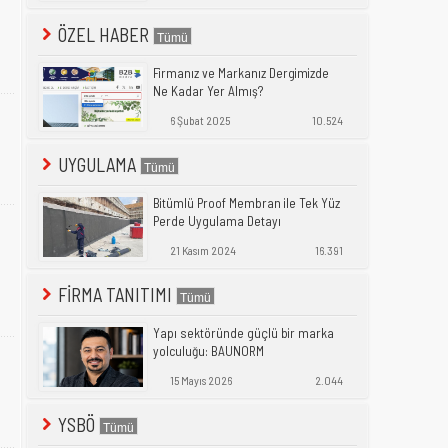
ÖZEL HABER
Firmanız ve Markanız Dergimizde
Ne Kadar Yer Almış?
6 Şubat 2025
10.524
UYGULAMA
Bitümlü Proof Membran ile Tek Yüz
Perde Uygulama Detayı
21 Kasım 2024
16.391
FİRMA TANITIMI
Yapı sektöründe güçlü bir marka
yolculuğu: BAUNORM
15 Mayıs 2026
2.044
YSBÖ