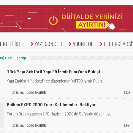
KLİFİ İSTE
YAZI GÖNDER
ABONE OL
E-DERGİ ARŞİ
99) HTML içeriği
Türk Yapı Sektörü Yapı'99 İzmir Fuarı'nda Buluştu
Yapı Endüstri Merkezi’nce düzenlenen YAPI’99 İzmir Fuarı, ..
27 Haziran 2008 |
HABER
1.128
Balkan EXPO 2000 Fuarı Katılımcıları Bekliyor
Forem Organizasyon 7-10 Haziran 2000’de Sofya’da düzenleye..
27 Haziran 2008 |
HABER
1.144