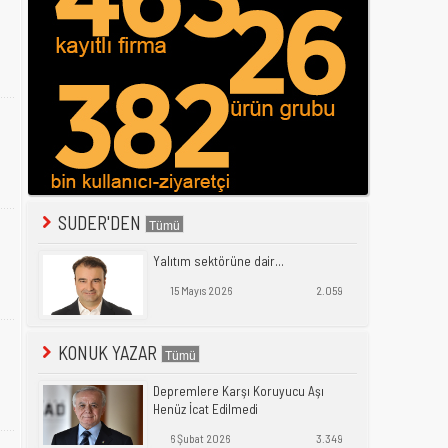
SUDER'DEN
Yalıtım sektörüne dair...
15 Mayıs 2026
2.059
KONUK YAZAR
Depremlere Karşı Koruyucu Aşı
Henüz İcat Edilmedi
6 Şubat 2026
3.349