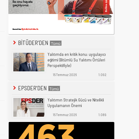
BİTÜDER'DEN
Yalıtımda en kritik konu: uygulayıcı
eğitimi (Bitümlü Su Yalıtımı Örtüleri
Perspektifiyle)
15 Temmuz 2026
1.092
EPSDER'DEN
Yalıtımın Stratejik Gücü ve Nitelikli
Uygulamanın Önemi
15 Temmuz 2026
1.089