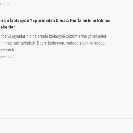
lül 2025
ir'de İzolasyon Yaptırmadan Olmaz: Her İzmirlinin Bilmesi
ekenler
ir'de yaşayanların binalarında izolasyon çözümlerine yönelmeleri
ınılmaz hale gelmiştir. Doğru izolasyon, sadece sıcak ve soğuğu
gelemek...
ustos 2025