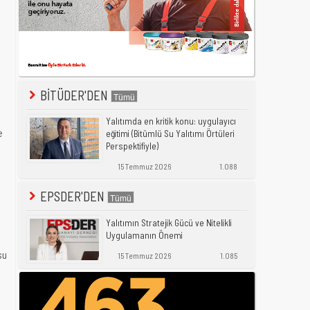
BİTÜDER'DEN
Yalıtımda en kritik konu: uygulayıcı
e
eğitimi (Bitümlü Su Yalıtımı Örtüleri
Perspektifiyle)
15 Temmuz 2026
1.088
EPSDER'DEN
Yalıtımın Stratejik Gücü ve Nitelikli
Uygulamanın Önemi
su
15 Temmuz 2026
1.085