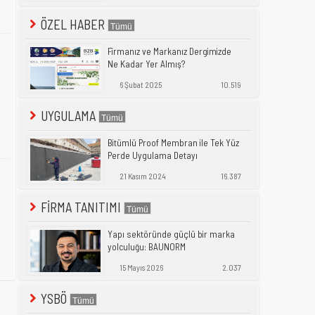
ÖZEL HABER
Firmanız ve Markanız Dergimizde
Ne Kadar Yer Almış?
6 Şubat 2025
10.519
UYGULAMA
Bitümlü Proof Membran ile Tek Yüz
Perde Uygulama Detayı
21 Kasım 2024
16.387
FİRMA TANITIMI
Yapı sektöründe güçlü bir marka
yolculuğu: BAUNORM
15 Mayıs 2026
2.037
YSBÖ