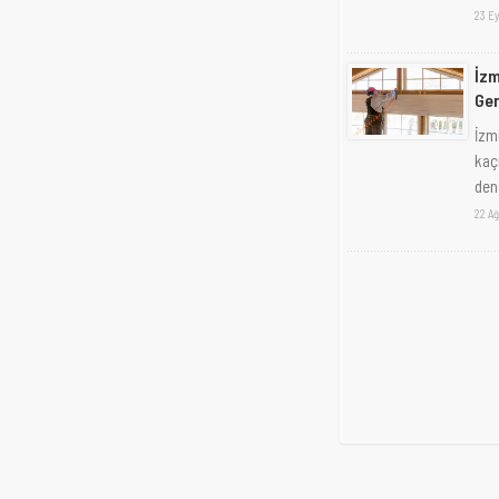
23 Ey
İzm
Ger
İzm
kaç
den
22 Ağ