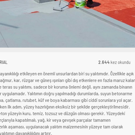
RIAL
2.644
kez okundu
anıklılığı etkileyen en önemli unsurlardan biri su yalıtımıdır. Özellikle açık
yağmur, kar, rüzgar ve güneş ışınları gibi dış etkenlere en fazla maruz kala
e teras su yalıtımı, sadece bir koruma önlemi değil, aynı zamanda binanın
ir uygulamadır. Yalıtımın doğru yapılmadığı durumlarda, suyun betonarme
a, çatlama, rutubet, küf ve boya kabarması gibi ciddi sorunlara yol açar.
ken ilk adım, yüzey hazırlığının eksiksiz bir şekilde gerçekleştirilmesidir.
ton yüzeyin kuru, temiz, tozsuz ve düzgün olması gerekir. Yüzeydeki
arçlarıyla kapatılmalı, yağ, kir veya gevşek parçalar tamamen
zırlık aşaması, uygulanacak yalıtım malzemesinin yüzeye tam olarak
lıtımın dayanıklılığını artırır.