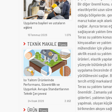
Bir diğer önemli konu,
elastikiyetini uzun sür
olduğu bölgelerde, gen
maruz kalan açık alanl
Uygulama bayileri ve ustaların
sağlar. Ayrıca teras e
eğitimi
sağlayarak yalıtım ömr
15 Temmuz 2026
1.079
Teras su yalıtımı konu
kimyasalları ve yalıtı
TEKNİK MAKALE
mühendisler için yüksek
akrilik esaslı su yalıtı
ürünleri, elastik yapıl
yüzeyde bütünleşik bir
uygulama öncesinde doğ
yürütülmesini sağlar. 
Isı Yalıtım Ürünlerinde
tercih ettiği markalarda
Performans, Güvenirlilik ve
Teras su yalıtımı tam
Uygunluk: Avrupa Standartlarının
önemlidir. Zamanla yal
Teknik Çerçevesi
giderleri, yalıtımın işl
24 Ocak 2026
3.953
yapılmalı, oluşan küçü
birikmeden akışını sağ
ÜRÜN