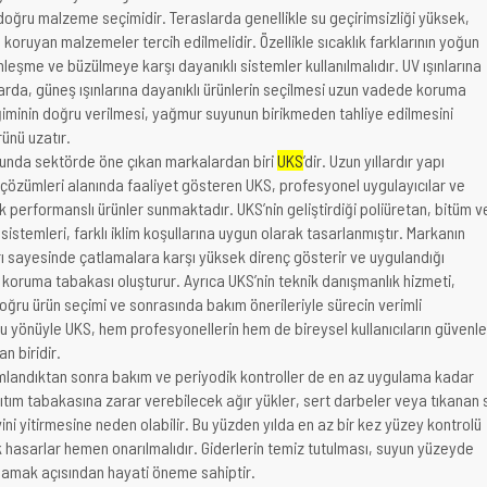
 doğru malzeme seçimidir. Teraslarda genellikle su geçirimsizliği yüksek,
e koruyan malzemeler tercih edilmelidir. Özellikle sıcaklık farklarının yoğun
leşme ve büzülmeye karşı dayanıklı sistemler kullanılmalıdır. UV ışınlarına
arda, güneş ışınlarına dayanıklı ürünlerin seçilmesi uzun vadede koruma
ğiminin doğru verilmesi, yağmur suyunun birikmeden tahliye edilmesini
ünü uzatır.
sunda sektörde öne çıkan markalardan biri
UKS
’dir. Uzun yıllardır yapı
m çözümleri alanında faaliyet gösteren UKS, profesyonel uygulayıcılar ve
 performanslı ürünler sunmaktadır. UKS’nin geliştirdiği poliüretan, bitüm v
m sistemleri, farklı iklim koşullarına uygun olarak tasarlanmıştır. Markanın
arı sayesinde çatlamalara karşı yüksek direnç gösterir ve uygulandığı
 koruma tabakası oluşturur. Ayrıca UKS’nin teknik danışmanlık hizmeti,
ru ürün seçimi ve sonrasında bakım önerileriyle sürecin verimli
Bu yönüyle UKS, hem profesyonellerin hem de bireysel kullanıcıların güvenle
n biridir.
amlandıktan sonra bakım ve periyodik kontroller de en az uygulama kadar
ıtım tabakasına zarar verebilecek ağır yükler, sert darbeler veya tıkanan 
evini yitirmesine neden olabilir. Bu yüzden yılda en az bir kez yüzey kontrolü
k hasarlar hemen onarılmalıdır. Giderlerin temiz tutulması, suyun yüzeyde
lamak açısından hayati öneme sahiptir.