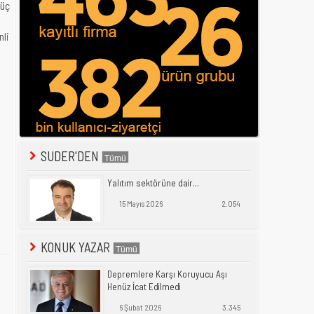
 üç
nli
SUDER'DEN
Yalıtım sektörüne dair...
15 Mayıs 2026
2.054
KONUK YAZAR
Depremlere Karşı Koruyucu Aşı
Henüz İcat Edilmedi
6 Şubat 2026
3.345