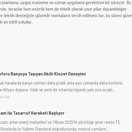
ru planlama, uygun malzeme ve uzman uygulama gerektiren bir süreçtir. Bu
nde, teraslar hem estetik hem de teknik olarak uzun yıllar dayanıklılığını
 ve teknik desteğiyle güvenilir markaların tercih edilmesi ise, bu süreci güve
n en etkili yoludur.
foru Banyoya Taşıyan Akıllı Klozet Deneyimi
uk havalarda banyo rutinleri daha pratik ama aynı zamanda daha konforlu
 ihtiyacı doğurur. Islak ve serin bir ortamda hijyenin yanı sıra sıcakl...
cak 2026
cam ile Tasarruf Hareketi Başlıyor
cam, artan enerji maliyetleri ve 1 Nisan 2025'te yürürlüğe giren revize TS
 Binalarda Isı Yalıtımı Standardı doğrultusunda, mevcut camların...