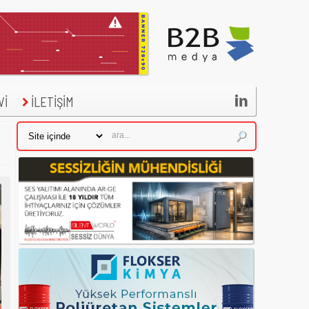

Vİ
İLETİŞİM