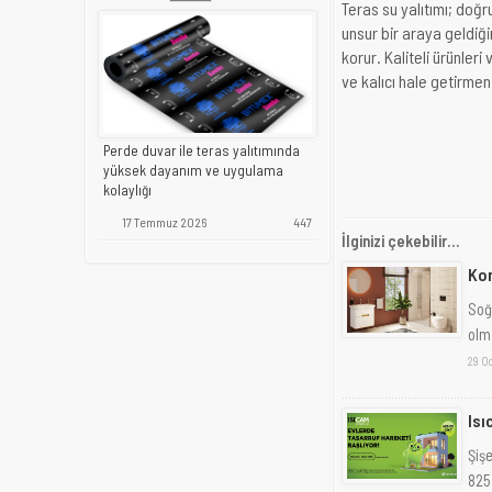
Teras su yalıtımı; doğ
unsur bir araya geldiği
korur. Kaliteli ürünleri
ve kalıcı hale getirmeni
Perde duvar ile teras yalıtımında
yüksek dayanım ve uygulama
kolaylığı
17 Temmuz 2026
447
İlginizi çekebilir...
Kon
Soğ
olma
29 O
Isı
Şişe
825