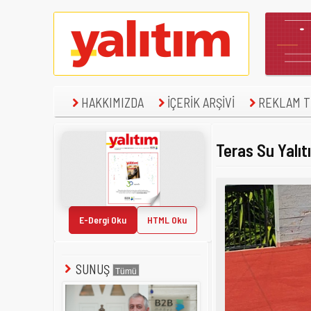
HAKKIMIZDA
İÇERİK ARŞİVİ
REKLAM TE
Teras Su Yalı
E-Dergi Oku
HTML Oku
SUNUŞ