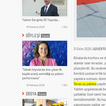
Yalıtım Dergimiz 30 Yaşında...
15 Temmuz 2026
1.134
SÖYLEŞİ
31 Ekim 2025 |
ADVERTO
Binalarda konforu ve day
alanlar olan teraslar, 
yüzeylerdir. Bu nedenl
"Teknik folyolarda öne çıkan ilk
ömrünü uzatan kritik b
başlık enerji verimliliği ve yalıtım
performansı"
yapılara sızması; donm
Teras su yalıtımı
yapılır
15 Temmuz 2026
1.133
Yalıtım uygulanacak be
DOSYA
çatlaklar özel tamir h
temizlenmelidir. Bu ha
yapışmasını sağlar ve ya