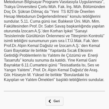
Metodunun Bilgisayar Programı Vasıtasıyla Uygulanması",
Trakya Üniversitesi Çorlu Müh. Fak. İnş. Müh. Bölümünden
Doç Dr. Şükran Dilmaç da "Yeni TS 825’de Önerilen
Hesap Metodunun Değerlendirilmesi" konulu tebliğlerini
sundular. 5.11. Cuma günü ise; Balıkesir Üni. Müh. Mim.
Fakültesinden Prof. Dr. Sabri Savaş başkanlığında yapılan
oturumda İzocam A.Ş.’den Korhan Işıkel "Sanayi
Tesislerinde Gürültünün Önlenmesi ve Titreşimin Kontrolü"
isimli tebliğini sunumunun yanı sıra İ.T.Ü.Mak. Fak.’den
Prof.Dr. Alpin Kemal Dağsöz ve İzocam A.Ş.’ den Kemal
Gani Bayraktar ile birlikte "Yapılarda Sıcak Etkisinin
Getirdiği Problemlerin Isı Yalıtımı ile Çözümü ve Enerji
Tasarrufu" konulu sunuma da katıldı. Yine Kemal Gani
Bayraktar 6.11.Cumartesi günü "Tesisatlarda Isı, Ses ve
Yangın Yalıtımı", Prof. Dr. Alpin Kemal Dağsöz’de Araş.
Gör. Hüseyin M. Yüksel ile birlikte "Borulardaki Isı
Kayıpları ve Yalıtım Örnekleri" başlıklı tebliğlerini sundular.
Geri