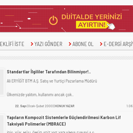
KLİFİ İSTE
YAZI GÖNDER
ABONE OL
E-DERGİ ARŞİ
Standartlar İlgililer Tarafından Bilinmiyor!..
Ali ERYİĞİT BTM A.Ş. Satış ve Yurtiçi Pazarlama Müdürü
Ülkemizde yalıtım, kullanımı ancak çok..
22. Sayı
(Ocak-Şubat 2000) |
KONUK YAZAR
1.08
Yapıların Kompozit Sistemlerle Güçlendirilmesi Karbon Lif
Takviyeli Polimerler (MBRACE)