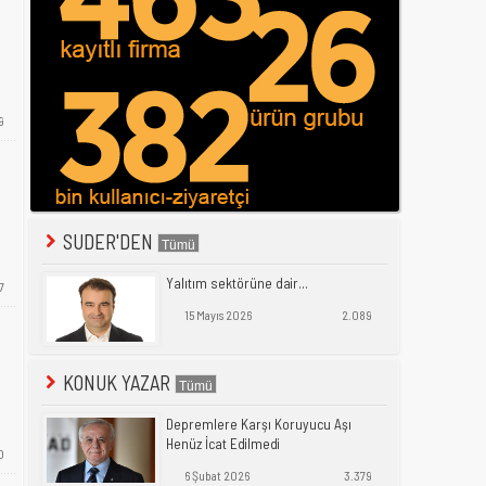
9
SUDER'DEN
Yalıtım sektörüne dair...
7
15 Mayıs 2026
2.089
KONUK YAZAR
Depremlere Karşı Koruyucu Aşı
Henüz İcat Edilmedi
0
6 Şubat 2026
3.379