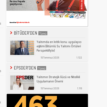
5
BİTÜDER'DEN
Yalıtımda en kritik konu: uygulayıcı
eğitimi (Bitümlü Su Yalıtımı Örtüleri
Perspektifiyle)
15 Temmuz 2026
1.122
EPSDER'DEN
6
Yalıtımın Stratejik Gücü ve Nitelikli
Uygulamanın Önemi
15 Temmuz 2026
1.116
8