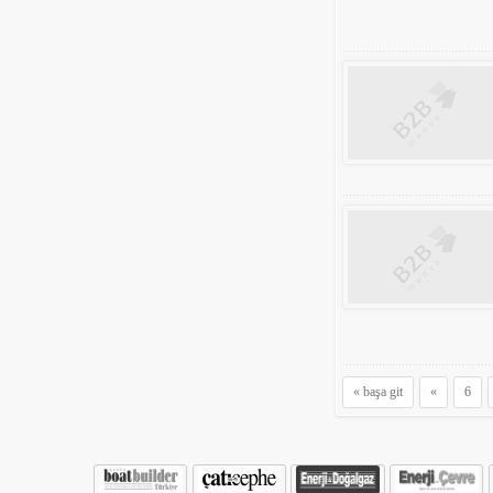
« başa git
«
6