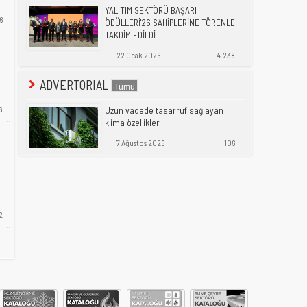
YALITIM SEKTÖRÜ BAŞARI
6
ÖDÜLLERİ'26 SAHİPLERİNE TÖRENLE
TAKDİM EDİLDİ
22 Ocak 2026
4.238
ADVERTORIAL
9
Uzun vadede tasarruf sağlayan
klima özellikleri
7 Ağustos 2026
106
2