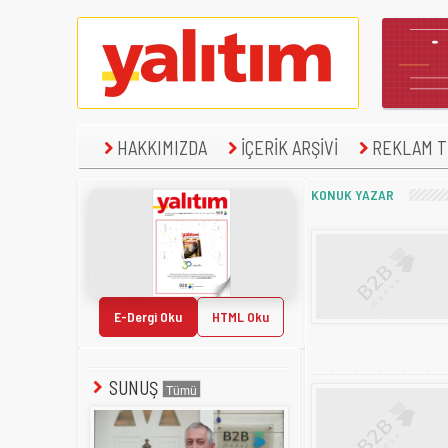
HAKKIMIZDA
İÇERİK ARŞİVİ
REKLAM TE
KONUK YAZAR
E-Dergi Oku
HTML Oku
SUNUŞ