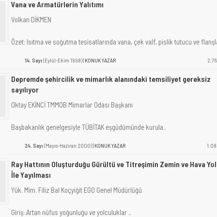
Vana ve Armatürlerin Yalıtımı
Volkan DİKMEN
Özet: Isıtma ve soğutma tesisatlarında vana, çek valf, pislik tutucu ve flanşl
14. Sayı
(Eylül-Ekim 1998) |
KONUK YAZAR
2.76
Depremde şehircilik ve mimarlık alanındaki temsiliyet gereksiz
sayılıyor
Oktay EKİNCİ TMMOB Mimarlar Odası Başkanı
Başbakanlık genelgesiyle TÜBİTAK eşgüdümünde kurula..
24. Sayı
(Mayıs-Haziran 2000) |
KONUK YAZAR
1.08
Ray Hattının Oluşturduğu Gürültü ve Titreşimin Zemin ve Hava Yo
İle Yayılması
Yük. Mim. Filiz Bal Koçyiğit EGO Genel Müdürlüğü
Giriş: Artan nüfus yoğunluğu ve yolculuklar ..