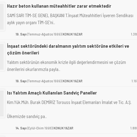
Hazır beton kullanan müteahhitler zarar etmektedir
SAMİ SARI TİM-SE GENEL BAŞKANI T.İnşaat Müteahhitleri İşveren Sendikası
aylık yayın organı TİM-SE'ni..
19. Sayı
(Temmuz-Ağustos 1999) |
KONUK YAZAR
1.36
İnşaat sektöründeki daralmanın yalıtım sektörüne etkileri ve
çözüm önerileri
Yalıtım sektörünün ekonomik krizle ilgili değerlendirmesini ve çözüm
önerilerini okurlarımızla payla..
19. Sayı
(Temmuz-Ağustos 1999) |
KONUK YAZAR
1.19
Isı Yalıtım Amaçlı Kullanılan Sandviç Paneller
Kim.Yük.Müh. Burak DEMİRİZ Torouss İnşaat Elemanları İmalat ve Tic. A.Ş.
Ülkemizde sandviç pa..
14. Sayı
(Eylül-Ekim 1998) |
KONUK YAZAR
1.88