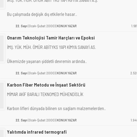
İRİŞ. YÜK. MÜH. ÖMÜR ABİT YK5 YAPI KİMYA SANAYİ A.Ş.
Bu çalışmada değişik dış etkilerle hasar..
22. Sayı
(Ocak-Şubat 2000) |
KONUK YAZAR
1.68
Onarım Teknolojisi Tamir Harçları ve Epoksi
İMŞ. YÜK. MÜH. ÖMÜR ABİTYKS YAPI KİMYA SANAYİ AS.
Ülkemizde yaşanan şiddetli devremin ardında..
22. Sayı
(Ocak-Şubat 2000) |
KONUK YAZAR
2.52
Karbon Fiber Metodu ve İnşaat Sektörü
MİMAR AKİF BARALI TEKNOMED MÜHENDİSLİK
Karbon lifleri dünyada bilinen sn sağlam malzemelerden..
22. Sayı
(Ocak-Şubat 2000) |
KONUK YAZAR
1.94
Yalıtımda infrared termografî