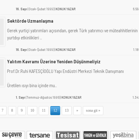
16. Sayı
(Ocak-Şubat 1999) |
KONUK YAZAR
6.59
Sektörde Uzmanlaşma
Gerek yurtiçi yatırımları açısından, gerek Türk yatırımcı ve müteahhitlerinin
yurtdışı etkinlikleri ..
16. Sayı
(Ocak-Şubat 1999) |
KONUK YAZAR
1.18
Yalıtım Kavramı Üzerine Yeniden Düşünmeliyiz
Prof.Dr.Ruhi KAFESÇİOĞLU Yapı Endüstri Merkezi Teknik Danışmanı
Üretilen ısıyı bina içinde mu..
1. Sayı
(Temmuz-Ağustos 1996) |
KONUK YAZAR
1.34
7
8
9
10
11
12
13
»
sona git »