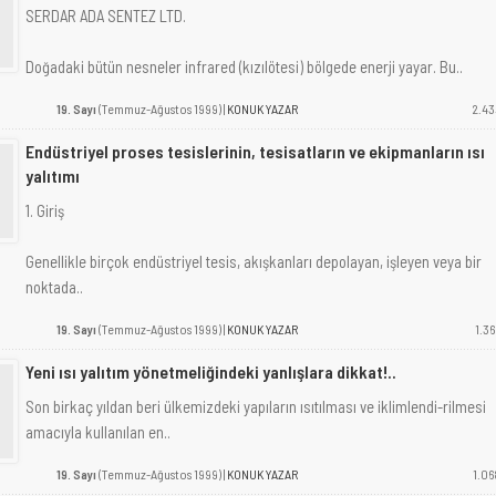
SERDAR ADA SENTEZ LTD.
Doğadaki bütün nesneler infrared (kızılötesi) bölgede enerji yayar. Bu..
19. Sayı
(Temmuz-Ağustos 1999) |
KONUK YAZAR
2.43
Endüstriyel proses tesislerinin, tesisatların ve ekipmanların ısı
yalıtımı
1. Giriş
Genellikle birçok endüstriyel tesis, akışkanları depolayan, işleyen veya bir
noktada..
19. Sayı
(Temmuz-Ağustos 1999) |
KONUK YAZAR
1.36
Yeni ısı yalıtım yönetmeliğindeki yanlışlara dikkat!..
Son birkaç yıldan beri ülkemizdeki yapıların ısıtılması ve iklimlendi-rilmesi
amacıyla kullanılan en..
19. Sayı
(Temmuz-Ağustos 1999) |
KONUK YAZAR
1.06