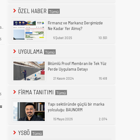
ÖZEL HABER
Firmanız ve Markanız Dergimizde
a..
Ne Kadar Yer Almış?
6 Şubat 2025
10.551
5
UYGULAMA
Bitümlü Proof Membran ile Tek Yüz
Perde Uygulama Detayı
21 Kasım 2024
16.418
FİRMA TANITIMI
5
Yapı sektöründe güçlü bir marka
lu
yolculuğu: BAUNORM
15 Mayıs 2026
2.074
YSBÖ