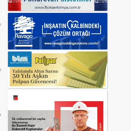
7
8
8