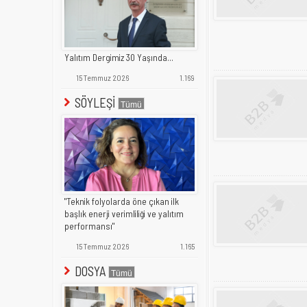
Yalıtım Dergimiz 30 Yaşında...
15 Temmuz 2026
1.169
SÖYLEŞİ
"Teknik folyolarda öne çıkan ilk
başlık enerji verimliliği ve yalıtım
performansı"
15 Temmuz 2026
1.165
DOSYA