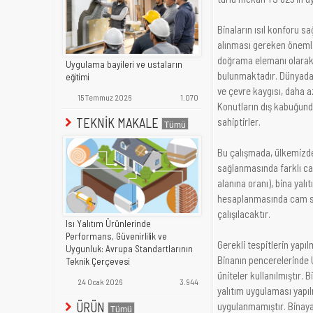
Binaların ısıl konforu sa
alınması gereken önemli 
doğrama elemanı olarak 
Uygulama bayileri ve ustaların
bulunmaktadır. Dünyadaki
eğitimi
ve çevre kaygısı, daha a
15 Temmuz 2026
1.070
Konutların dış kabuğund
TEKNİK MAKALE
sahiptirler.
Bu çalışmada, ülkemizde 
sağlanmasında farklı ca
alanına oranı), bina yalıt
hesaplanmasında cam se
çalışılacaktır.
Isı Yalıtım Ürünlerinde
Performans, Güvenirlilik ve
Gerekli tespitlerin yapıl
Uygunluk: Avrupa Standartlarının
Binanın pencerelerinde
Teknik Çerçevesi
üniteler kullanılmıştır. 
24 Ocak 2026
3.944
yalıtım uygulaması yapıl
ÜRÜN
uygulanmamıştır. Binaya 