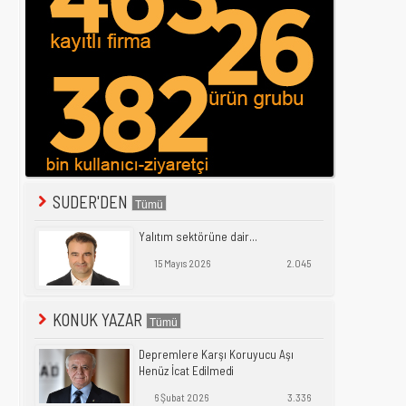
SUDER'DEN
Yalıtım sektörüne dair...
15 Mayıs 2026
2.045
KONUK YAZAR
Depremlere Karşı Koruyucu Aşı
Henüz İcat Edilmedi
6 Şubat 2026
3.336