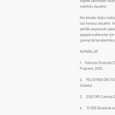
sayede yalıtımdan tasar
mümkün olacaktır.
Her binada; doğru malze
söz konusu olacaktır. Ge
şekilde yaşanacak yapıl
yaşayan kullanıcılar için
çevreyi de beraberinde g
KAYNAKLAR
1. Polistren Üreticiler
Programı, 2002.
2. POLİSTREN ÜRETİCİLE
İstanbul
3. ŞİŞECAM, Camtaş Dü
4. TS 825 Binalarda Isı 