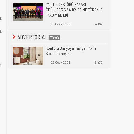
YALITIM SEKTÖRÜ BAŞARI
ÖDÜLLERİ'26 SAHİPLERİNE TÖRENLE
TAKDİM EDİLDİ
ik
22 Ocak 2026
4.199
ük
ADVERTORIAL
Konforu Banyoya Taşıyan Akıllı
Klozet Deneyimi
29 Ocak 2026
3.470
k