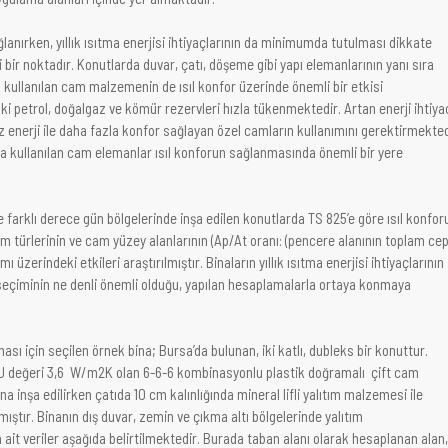
ğlanırken, yıllık ısıtma enerjisi ihtiyaçlarının da minimumda tutulması dikkate
bir noktadır. Konutlarda duvar, çatı, döşeme gibi yapı elemanlarının yanı sıra
kullanılan cam malzemenin de ısıl konfor üzerinde önemli bir etkisi
 petrol, doğalgaz ve kömür rezervleri hızla tükenmektedir. Artan enerji ihtiya
z enerji ile daha fazla konfor sağlayan özel camların kullanımını gerektirmekted
a kullanılan cam elemanlar ısıl konforun sağlanmasında önemli bir yere
farklı derece gün bölgelerinde inşa edilen konutlarda TS 825’e göre ısıl konfor
m türlerinin ve cam yüzey alanlarının (Ap/At oranı: (pencere alanının toplam ce
ımı üzerindeki etkileri araştırılmıştır. Binaların yıllık ısıtma enerjisi ihtiyaçlarının
çiminin ne denli önemli olduğu, yapılan hesaplamalarla ortaya konmaya
ması için seçilen örnek bina; Bursa’da bulunan, iki katlı, dubleks bir konuttur.
 U değeri 3,6 W/m2K olan 6-6-6 kombinasyonlu plastik doğramalı çift cam
Bina inşa edilirken çatıda 10 cm kalınlığında mineral lifli yalıtım malzemesi ile
mıştır. Binanın dış duvar, zemin ve çıkma altı bölgelerinde yalıtım
ait veriler aşağıda belirtilmektedir. Burada taban alanı olarak hesaplanan alan,