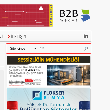

Vİ
İLETİŞİM