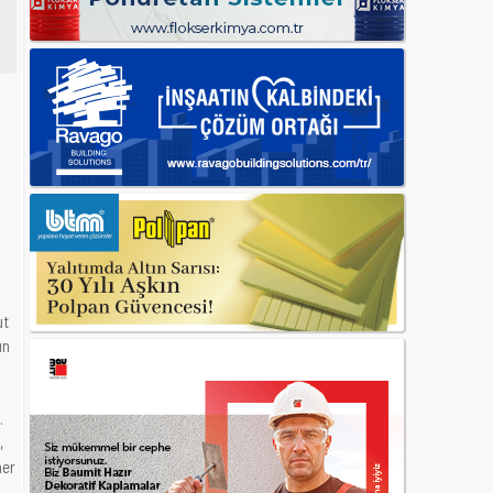
ut
ın
.
,
her