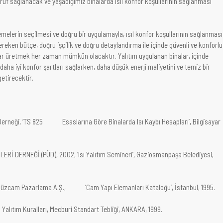
ruf sağlanacak ve yaşadığımız binalarda ısıl konfor koşullarının sağlanması
melerin seçilmesi ve doğru bir uygulamayla, ısıl konfor koşullarının sağlanması
reken bütçe, doğru işçilik ve doğru detaylandırma ile içinde güvenli ve konforlu
ar üretmek her zaman mümkün olacaktır. Yalıtım uygulanan binalar, içinde
 daha iyi konfor şartları sağlarken, daha düşük enerji maliyetini ve temiz bir
etirecektir.
i Derneği, ‘TS 825 Esaslarına Göre Binalarda Isı Kaybı Hesapları’, Bilgisayar
Rİ DERNEĞİ (PÜD), 2002, ‘Isı Yalıtım Semineri’, Gaziosmanpaşa Belediyesi,
zcam Pazarlama A.Ş., ‘Cam Yapı Elemanları Kataloğu’, İstanbul, 1995.
Yalıtım Kuralları, Mecburi Standart Tebliği, ANKARA, 1999.