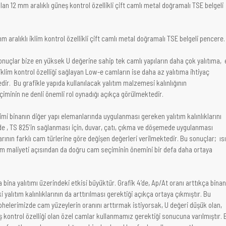
n 12 mm aralıklı güneş kontrol özellikli çift camlı metal doğramalı TSE belgeli
 aralıklı iklim kontrol özellikli çift camlı metal doğramalı TSE belgeli pencere.
sonuçlar bize en yüksek U değerine sahip tek camlı yapıların daha çok yalıtıma, 
klim kontrol özelliği sağlayan Low-e camların ise daha az yalıtıma ihtiyaç
r. Bu grafikle yapıda kullanılacak yalıtım malzemesi kalınlığının
iminin ne denli önemli rol oynadığı açıkça görülmektedir.
i binanın diğer yapı elemanlarında uygulanması gereken yalıtım kalınlıklarını
de , TS 825’in sağlanması için, duvar, çatı, çıkma ve döşemede uygulanması
arının farklı cam türlerine göre değişen değerleri verilmektedir. Bu sonuçlar; ısı
tım maliyeti açısından da doğru cam seçiminin önemini bir defa daha ortaya
 bina yalıtımı üzerindeki etkisi büyüktür. Grafik 4’de, Ap/At oranı arttıkça binan
yalıtım kalınlıklarının da arttırılması gerektiği açıkça ortaya çıkmıştır. Bu
helerimizde cam yüzeylerin oranını arttırmak istiyorsak, U değeri düşük olan,
ş kontrol özelliği olan özel camlar kullanmamız gerektiği sonucuna varılmıştır. 