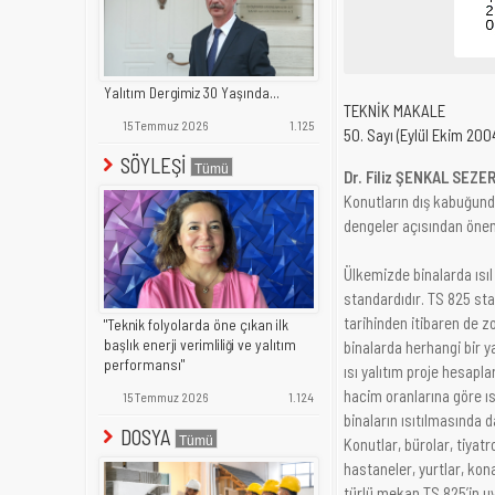
Yalıtım Dergimiz 30 Yaşında...
TEKNİK MAKALE
15 Temmuz 2026
1.125
50. Sayı (Eylül Ekim 200
SÖYLEŞİ
Dr. Filiz ŞENKAL SEZER
Konutların dış kabuğund
dengeler açısından önem
Ülkemizde binalarda ısıl
standardıdır. TS 825 st
tarihinden itibaren de z
"Teknik folyolarda öne çıkan ilk
başlık enerji verimliliği ve yalıtım
binalarda herhangi bir 
performansı"
ısı yalıtım proje hesapl
hacim oranlarına göre ıs
15 Temmuz 2026
1.124
binaların ısıtılmasında
DOSYA
Konutlar, bürolar, tiyatr
hastaneler, yurtlar, kon
türlü mekan TS 825’in uy