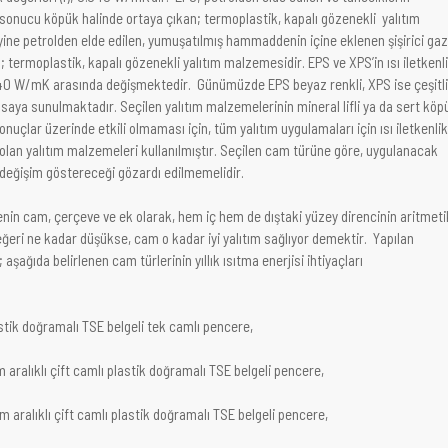
 sonucu köpük halinde ortaya çıkan; termoplastik, kapalı gözenekli yalıtım
yine petrolden elde edilen, yumuşatılmış hammaddenin içine eklenen şişirici gaz
n; termoplastik, kapalı gözenekli yalıtım malzemesidir. EPS ve XPS’in ısı iletkenl
0.040 W/mK arasında değişmektedir. Günümüzde EPS beyaz renkli, XPS ise çeşitli
asaya sunulmaktadır. Seçilen yalıtım malzemelerinin mineral lifli ya da sert köp
uçlar üzerinde etkili olmaması için, tüm yalıtım uygulamaları için ısı iletkenlik
olan yalıtım malzemeleri kullanılmıştır. Seçilen cam türüne göre, uygulanacak
da değişim göstereceği gözardı edilmemelidir.
nin cam, çerçeve ve ek olarak, hem iç hem de dıştaki yüzey direncinin aritmeti
ğeri ne kadar düşükse, cam o kadar iyi yalıtım sağlıyor demektir. Yapılan
şağıda belirlenen cam türlerinin yıllık ısıtma enerjisi ihtiyaçları
ik doğramalı TSE belgeli tek camlı pencere,
ralıklı çift camlı plastik doğramalı TSE belgeli pencere,
aralıklı çift camlı plastik doğramalı TSE belgeli pencere,