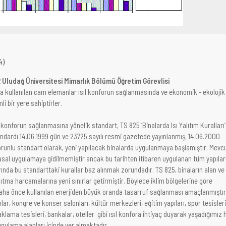
4)
 Uludağ Üniversitesi Mimarlık Bölümü Öğretim Görevlisi
a kullanılan cam elemanlar ısıl konforun sağlanmasında ve ekonomik - ekolojik
li bir yere sahiptirler.
 konforun sağlanmasına yönelik standart, TS 825 ‘Binalarda Isı Yalıtım Kuralları’
andardı 14.06.1999 gün ve 23725 sayılı resmi gazetede yayınlanmış, 14.06.2000
orunlu standart olarak, yeni yapılacak binalarda uygulanmaya başlamıştır. Mevc
yasal uygulamaya gidilmemiştir ancak bu tarihten itibaren uygulanan tüm yapılar
arında bu standarttaki kurallar baz alınmak zorundadır. TS 825, binaların alan ve
ıtma harcamalarına yeni sınırlar getirmiştir. Böylece iklim bölgelerine göre
 daha önce kullanılan enerjiden büyük oranda tasarruf sağlanması amaçlanmıştır
olar, kongre ve konser salonları, kültür merkezleri, eğitim yapıları, spor tesisleri
aklama tesisleri, bankalar, oteller gibi ısıl konfora ihtiyaç duyarak yaşadığımız 
gulama alanları içinde yer almaktadır.