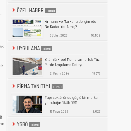
ÖZEL HABER
=
Firmanız ve Markanız Dergimizde
Ne Kadar Yer Almış?
6 Şubat 2025
10.509
cak
UYGULAMA
Bitümlü Proof Membran ile Tek Yüz
Perde Uygulama Detayı
mak
21 Kasım 2024
16.376
FİRMA TANITIMI
Yapı sektöründe güçlü bir marka
yolculuğu: BAUNORM
15 Mayıs 2026
2.025
if
 ve
YSBÖ