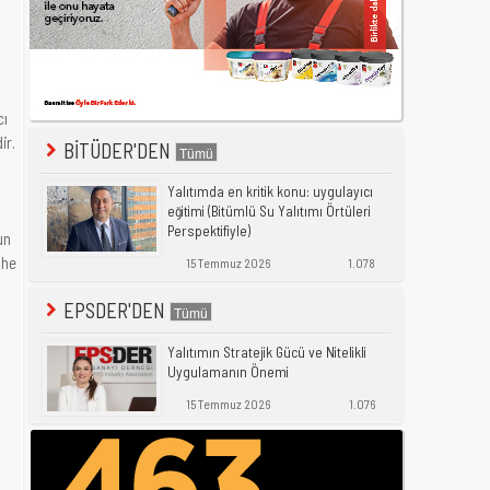
cı
ir.
BİTÜDER'DEN
Yalıtımda en kritik konu: uygulayıcı
eğitimi (Bitümlü Su Yalıtımı Örtüleri
Perspektifiyle)
un
phe
15 Temmuz 2026
1.078
EPSDER'DEN
Yalıtımın Stratejik Gücü ve Nitelikli
Uygulamanın Önemi
15 Temmuz 2026
1.076