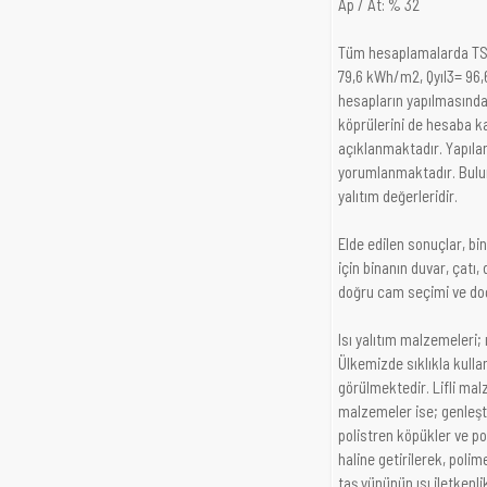
Ap / At: % 32
Tüm hesaplamalarda TS 825
79,6 kWh/m2, Qyıl3= 96,
hesapların yapılmasında,
köprülerini de hesaba ka
açıklanmaktadır. Yapılan
yorumlanmaktadır. Bulun
yalıtım değerleridir.
Elde edilen sonuçlar, b
için binanın duvar, çatı
doğru cam seçimi ve doğ
Isı yalıtım malzemeleri; 
Ülkemizde sıklıkla kulla
görülmektedir. Lifli ma
malzemeler ise; genleşti
polistren köpükler ve po
haline getirilerek, polim
taş yününün ısı iletkenli