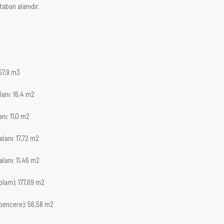
 taban alanıdır.
757,9 m3
anı: 16,4 m2
nı: 11,0 m2
lanı: 17,72 m2
lanı: 11,46 m2
plam): 177,69 m2
pencere): 56,58 m2