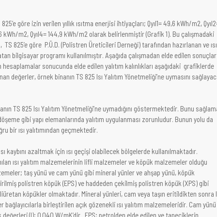
’e göre izin verilen yıllık ısıtma enerjisi ihtiyaçları; Qyıl1= 49,6 kWh/m2, Qyıl2
6 kWh/m2, Qyıl4= 144,9 kWh/m2 olarak belirlenmiştir (Grafik 1). Bu çalışmadaki
 TS 825’e göre P.Ü.D. (Polistren Üreticileri Derneği) tarafından hazırlanan ve ısı
tan bilgisayar programı kullanılmıştır. Aşağıda çalışmadan elde edilen sonuçlar
 hesaplamalar sonucunda elde edilen yalıtım kalınlıkları aşağıdaki grafiklerde
an değerler, örnek binanın TS 825 Isı Yalıtım Yönetmeliği’ne uymasını sağlaya
inanın TS 825 Isı Yalıtım Yönetmeliği’ne uymadığını göstermektedir. Bunu sağla
, döşeme gibi yapı elemanlarında yalıtım uygulanması zorunludur. Bunun yolu da
ru bir ısı yalıtımından geçmektedir.
ısı kaybını azaltmak için ısı geçişi olabilecek bölgelerde kullanılmaktadır.
nılan ısı yalıtım malzemelerinin lifli malzemeler ve köpük malzemeler olduğu
lzemeler; taş yünü ve cam yünü gibi mineral yünler ve ahşap yünü, köpük
rilmiş polistren köpük (EPS) ve haddeden çekilmiş polistren köpük (XPS) gibi
liüretan köpükler olmaktadır. Mineral yünleri, cam veya taşın eritildikten sonra l
er bağlayıcılarla birleştirilen açık gözenekli ısı yalıtım malzemeleridir. Cam yünü
k değerleri (l); 0.040 W/mK’dir. EPS; petrolden elde edilen ve taneciklerin