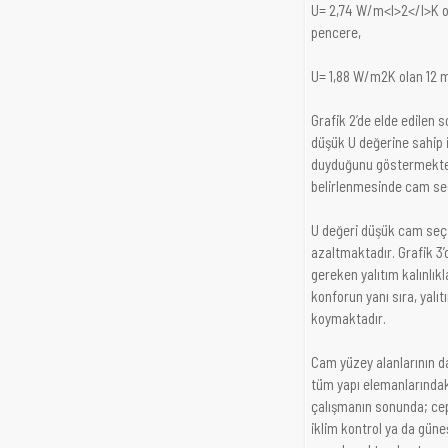
U= 2,74 W/m<I>2</I>K ola
pencere,
U= 1,88 W/m2K olan 12 mm
Grafik 2’de elde edilen 
düşük U değerine sahip i
duyduğunu göstermektedi
belirlenmesinde cam seç
U değeri düşük cam seçim
azaltmaktadır. Grafik 3’
gereken yalıtım kalınlıkl
konforun yanı sıra, yalı
koymaktadır.
Cam yüzey alanlarının da
tüm yapı elemanlarındaki 
çalışmanın sonunda; cep
iklim kontrol ya da güne