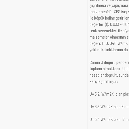
şişirilmesi ve yapışması
malzemesidir. XPS ise; 
ile köpük haline getirile
değerleri (l); 0.033 - 
renk seçenekleri ile piy
malzemeler olmasının son
değeri; l= 0, 040 W/mK 
yalıtım kalınlıklarının 
Camın U değeri; pencere
toplamı olmaktadır. U de
hesaplar doğrultusunda; a
karşılaştırılmıştır:
U= 5,2 W/m2K olan plast
U= 3,6 W/m2K olan 6 mm a
U= 3,3 W/m2K olan 12 mm 