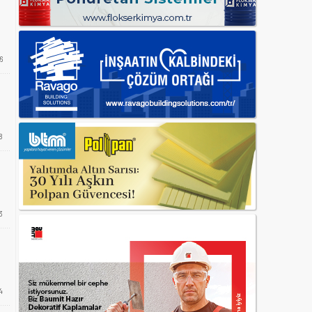
6
8
3
4