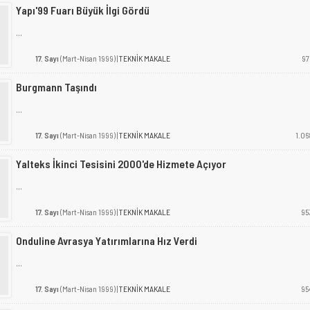
Yapı'99 Fuarı Büyük İlgi Gördü
...
17. Sayı
(Mart-Nisan 1999) |
TEKNİK MAKALE
97
Burgmann Taşındı
...
17. Sayı
(Mart-Nisan 1999) |
TEKNİK MAKALE
1.06
Yalteks İkinci Tesisini 2000'de Hizmete Açıyor
...
17. Sayı
(Mart-Nisan 1999) |
TEKNİK MAKALE
95
Onduline Avrasya Yatırımlarına Hız Verdi
...
17. Sayı
(Mart-Nisan 1999) |
TEKNİK MAKALE
95