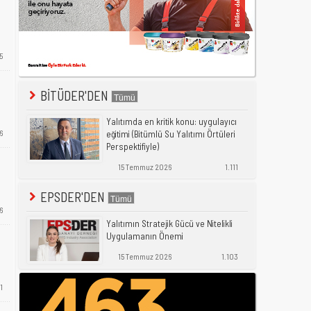
5
BİTÜDER'DEN
Yalıtımda en kritik konu: uygulayıcı
6
eğitimi (Bitümlü Su Yalıtımı Örtüleri
Perspektifiyle)
15 Temmuz 2026
1.111
EPSDER'DEN
6
Yalıtımın Stratejik Gücü ve Nitelikli
Uygulamanın Önemi
15 Temmuz 2026
1.103
1