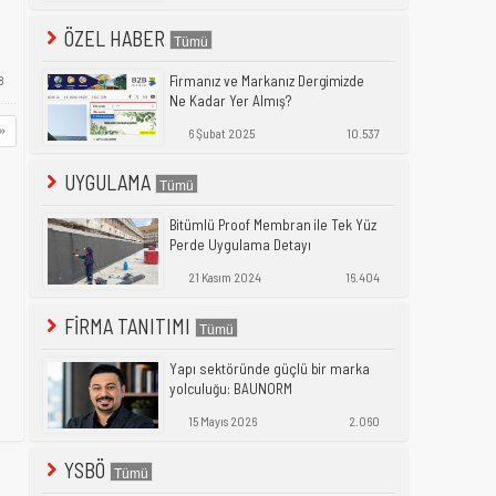
ÖZEL HABER
Firmanız ve Markanız Dergimizde
8
Ne Kadar Yer Almış?
»
6 Şubat 2025
10.537
UYGULAMA
Bitümlü Proof Membran ile Tek Yüz
Perde Uygulama Detayı
21 Kasım 2024
16.404
FİRMA TANITIMI
Yapı sektöründe güçlü bir marka
yolculuğu: BAUNORM
15 Mayıs 2026
2.060
YSBÖ