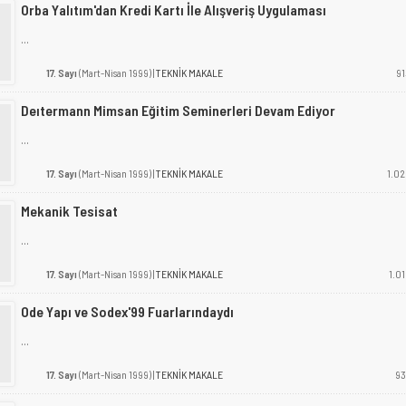
Orba Yalıtım'dan Kredi Kartı İle Alışveriş Uygulaması
...
17. Sayı
(Mart-Nisan 1999) |
TEKNİK MAKALE
91
Deıtermann Mimsan Eğitim Seminerleri Devam Ediyor
...
17. Sayı
(Mart-Nisan 1999) |
TEKNİK MAKALE
1.02
Mekanik Tesisat
...
17. Sayı
(Mart-Nisan 1999) |
TEKNİK MAKALE
1.01
Ode Yapı ve Sodex'99 Fuarlarındaydı
...
17. Sayı
(Mart-Nisan 1999) |
TEKNİK MAKALE
93