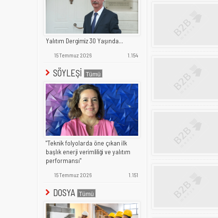
Yalıtım Dergimiz 30 Yaşında...
15 Temmuz 2026
1.154
SÖYLEŞİ
"Teknik folyolarda öne çıkan ilk
başlık enerji verimliliği ve yalıtım
performansı"
15 Temmuz 2026
1.151
DOSYA