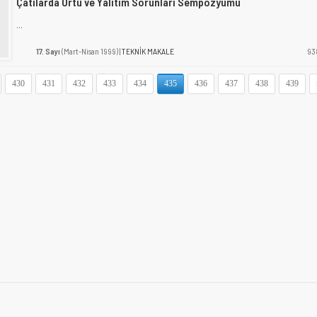
Çatılarda Örtü ve Yalıtım Sorunları Sempozyumu
...
17. Sayı
(Mart-Nisan 1999) |
TEKNİK MAKALE
93
430
431
432
433
434
435
436
437
438
439