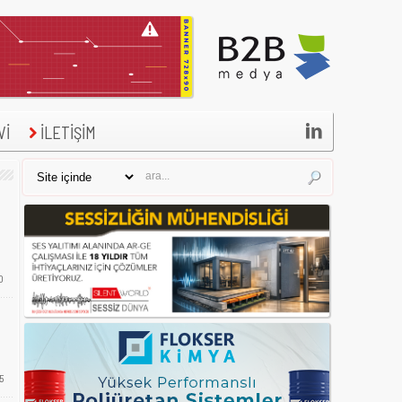

Vİ
İLETİŞİM
0
5