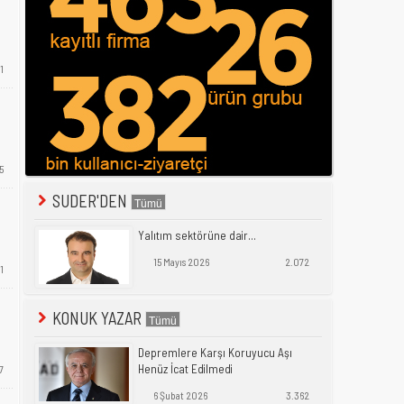
1
5
SUDER'DEN
Yalıtım sektörüne dair...
15 Mayıs 2026
2.072
1
KONUK YAZAR
Depremlere Karşı Koruyucu Aşı
Henüz İcat Edilmedi
7
6 Şubat 2026
3.362