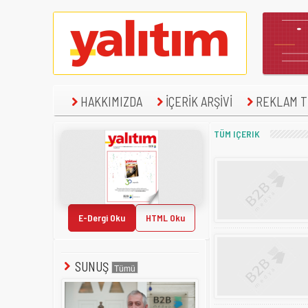
HAKKIMIZDA
İÇERİK ARŞİVİ
REKLAM TE
TÜM IÇERIK
E-Dergi Oku
HTML Oku
SUNUŞ