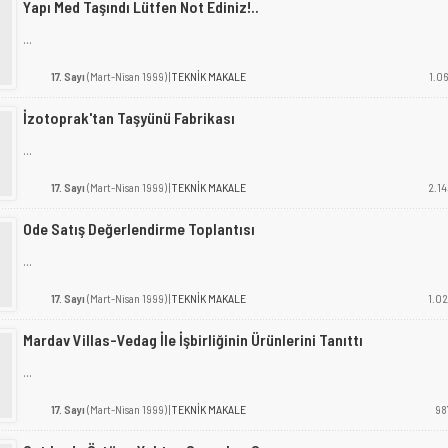
Yapı Med Taşındı Lütfen Not Ediniz!..
...
17. Sayı
(Mart-Nisan 1999) |
TEKNİK MAKALE
1.06
İzotoprak'tan Taşyünü Fabrikası
...
17. Sayı
(Mart-Nisan 1999) |
TEKNİK MAKALE
2.14
Ode Satış Değerlendirme Toplantısı
...
17. Sayı
(Mart-Nisan 1999) |
TEKNİK MAKALE
1.02
Mardav Villas-Vedag İle İşbirliğinin Ürünlerini Tanıttı
...
17. Sayı
(Mart-Nisan 1999) |
TEKNİK MAKALE
98