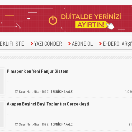
KLİFİ İSTE
YAZI GÖNDER
ABONE OL
E-DERGİ ARŞİ
Pimapen'den Yeni Panjur Sistemi
...
17. Sayı
(Mart-Nisan 1999) |
TEKNİK MAKALE
1.08
Akapen Beşinci Bayi Toplantısı Gerçekleşti
...
17. Sayı
(Mart-Nisan 1999) |
TEKNİK MAKALE
91