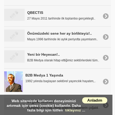
QBECTIS
27 Mayıs 2011 tarihinde ilk toplantısı gerçekleşti..
Önümüzdeki sene her ay birlikteyiz!..
Mayıs 1996 tarihinde iki aylık periyotta yayımlanm..
Yeni bir Heyecan!..
B2B Medya olarak hitap ettiğimiz sektörlerdeki tüm..
B2B Medya 1 Yaşında
1992 yılında başlayan sektörel yayıncılık hayatım,..
Anladım
Web sitemizde kullanıcı deneyiminizi
Değerli okurlar;
artırmak için çerez (cookie) kullanılır. Daha
Dergimizin bu sayısında sektörel haberlerin çoğald..
fazla bilgi için lütfen
tıklayınız
...