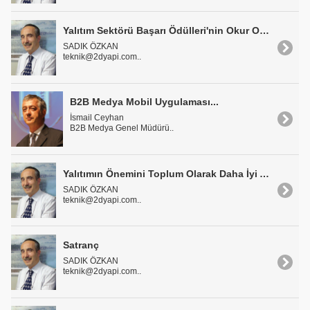
Yalıtım Sektörü Başarı Ödülleri'nin Okur Oylaması Başladı
SADIK ÖZKAN
teknik@2dyapi.com..
B2B Medya Mobil Uygulaması...
İsmail Ceyhan
B2B Medya Genel Müdürü..
Yalıtımın Önemini Toplum Olarak Daha İyi Anlıyoruz
SADIK ÖZKAN
teknik@2dyapi.com..
Satranç
SADIK ÖZKAN
teknik@2dyapi.com..