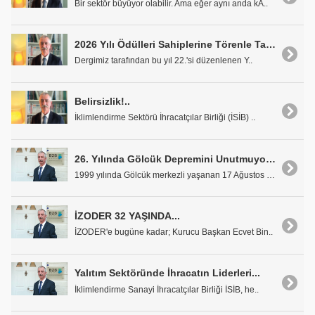
Bir sektör büyüyor olabilir. Ama eğer aynı anda kÃ..
2026 Yılı Ödülleri Sahiplerine Törenle Takdim Edildi
Dergimiz tarafından bu yıl 22.'si düzenlenen Y..
Belirsizlik!..
İklimlendirme Sektörü İhracatçılar Birliği (İSİB) ..
26. Yılında Gölcük Depremini Unutmuyoruz
1999 yılında Gölcük merkezli yaşanan 17 Ağustos Ma..
İZODER 32 YAŞINDA...
İZODER'e bugüne kadar; Kurucu Başkan Ecvet Bin..
Yalıtım Sektöründe İhracatın Liderleri...
İklimlendirme Sanayi İhracatçılar Birliği İSİB, he..