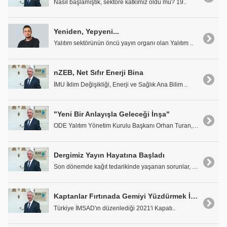
Nasıl başlamıştık, sektöre katkımız oldu mu? 19..
Yeniden, Yepyeni...
Yalıtım sektörünün öncü yayın organı olan Yalıtım ..
nZEB, Net Sıfır Enerji Bina
İMU İklim Değişikliği, Enerji ve Sağlık Ana Bilim ..
"Yeni Bir Anlayışla Geleceği İnşa"
ODE Yalıtım Yönetim Kurulu Başkanı Orhan Turan, 29..
Dergimiz Yayın Hayatına Başladı
Son dönemde kağıt tedarikinde yaşanan sorunlar, ka..
Kaptanlar Fırtınada Gemiyi Yüzdürmek İçin Ne Yapmalı?
Türkiye İMSAD'ın düzenlediği 2021'i Kapatı..