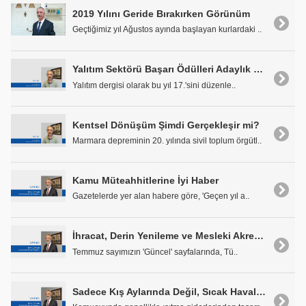
2019 Yılını Geride Bırakırken Görünüm
Geçtiğimiz yıl Ağustos ayında başlayan kurlardaki ..
Yalıtım Sektörü Başarı Ödülleri Adaylık Süreci Başladı
Yalıtım dergisi olarak bu yıl 17.'sini düzenle..
Kentsel Dönüşüm Şimdi Gerçekleşir mi?
Marmara depreminin 20. yılında sivil toplum örgütl..
Kamu Müteahhitlerine İyi Haber
Gazetelerde yer alan habere göre, 'Geçen yıl a..
İhracat, Derin Yenileme ve Mesleki Akreditasyon...
Temmuz sayımızın 'Güncel' sayfalarında, Tü..
Sadece Kış Aylarında Değil, Sıcak Havalarda da Yalıtım Şart