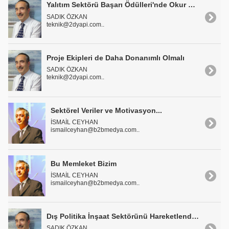
Yalıtım Sektörü Başarı Ödülleri'nde Okur Oylaması Başlıyor
SADIK ÖZKAN
teknik@2dyapi.com..
Proje Ekipleri de Daha Donanımlı Olmalı
SADIK ÖZKAN
teknik@2dyapi.com..
Sektörel Veriler ve Motivasyon...
İSMAİL CEYHAN
ismailceyhan@b2bmedya.com..
Bu Memleket Bizim
İSMAİL CEYHAN
ismailceyhan@b2bmedya.com..
Dış Politika İnşaat Sektörünü Hareketlendirebilir
SADIK ÖZKAN