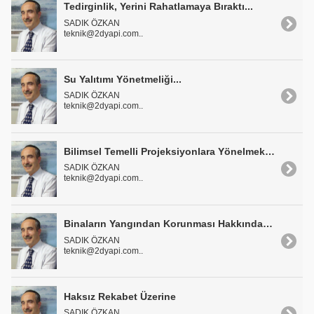
Tedirginlik, Yerini Rahatlamaya Bıraktı...
SADIK ÖZKAN
teknik@2dyapi.com..
Su Yalıtımı Yönetmeliği...
SADIK ÖZKAN
teknik@2dyapi.com..
Bilimsel Temelli Projeksiyonlara Yönelmek Gerek
SADIK ÖZKAN
teknik@2dyapi.com..
Binaların Yangından Korunması Hakkında Yönetmelik
SADIK ÖZKAN
teknik@2dyapi.com..
Haksız Rekabet Üzerine
SADIK ÖZKAN