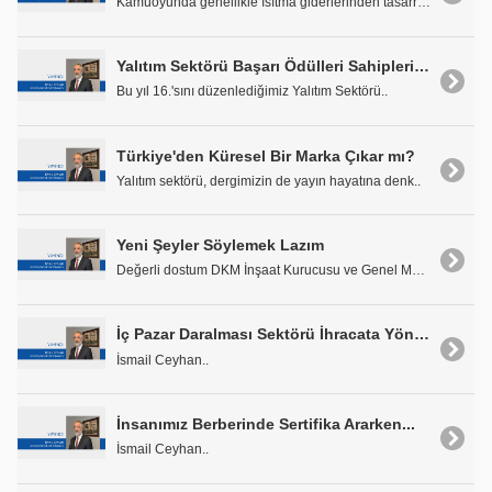
Kamuoyunda genellikle ısıtma giderlerinden tasarru..
Yalıtım Sektörü Başarı Ödülleri Sahiplerini Buldu
Bu yıl 16.'sını düzenlediğimiz Yalıtım Sektörü..
Türkiye'den Küresel Bir Marka Çıkar mı?
Yalıtım sektörü, dergimizin de yayın hayatına denk..
Yeni Şeyler Söylemek Lazım
Değerli dostum DKM İnşaat Kurucusu ve Genel Müdürü..
İç Pazar Daralması Sektörü İhracata Yönlendiriyor
İsmail Ceyhan..
İnsanımız Berberinde Sertifika Ararken...
İsmail Ceyhan..