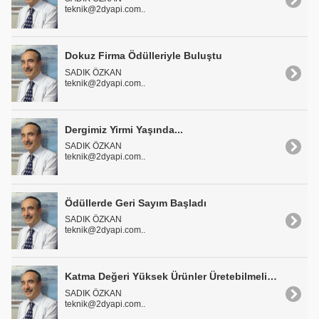
teknik@2dyapi.com..
Dokuz Firma Ödülleriyle Buluştu
SADIK ÖZKAN
teknik@2dyapi.com..
Dergimiz Yirmi Yaşında...
SADIK ÖZKAN
teknik@2dyapi.com..
Ödüllerde Geri Sayım Başladı
SADIK ÖZKAN
teknik@2dyapi.com..
Katma Değeri Yüksek Ürünler Üretebilmeliyiz
SADIK ÖZKAN
teknik@2dyapi.com..