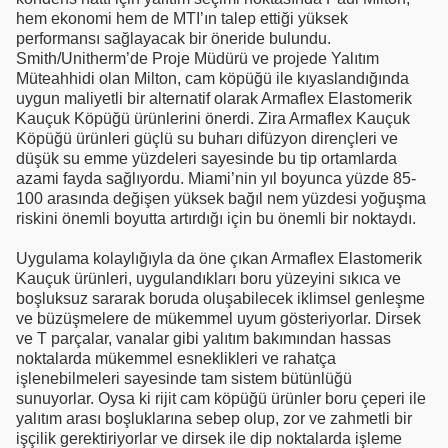
hem ekonomi hem de MTI’ın talep ettiği yüksek
performansı sağlayacak bir öneride bulundu.
Smith/Unitherm’de Proje Müdürü ve projede Yalıtım
Müteahhidi olan Milton, cam köpüğü ile kıyaslandığında
uygun maliyetli bir alternatif olarak Armaflex Elastomerik
Kauçuk Köpüğü ürünlerini önerdi. Zira Armaflex Kauçuk
Köpüğü ürünleri güçlü su buharı difüzyon dirençleri ve
düşük su emme yüzdeleri sayesinde bu tip ortamlarda
azami fayda sağlıyordu. Miami’nin yıl boyunca yüzde 85-
100 arasında değişen yüksek bağıl nem yüzdesi yoğuşma
riskini önemli boyutta artırdığı için bu önemli bir noktaydı.
Uygulama kolaylığıyla da öne çıkan Armaflex Elastomerik
Kauçuk ürünleri, uygulandıkları boru yüzeyini sıkıca ve
boşluksuz sararak boruda oluşabilecek iklimsel genleşme
ve büzüşmelere de mükemmel uyum gösteriyorlar. Dirsek
ve T parçalar, vanalar gibi yalıtım bakımından hassas
noktalarda mükemmel esneklikleri ve rahatça
işlenebilmeleri sayesinde tam sistem bütünlüğü
sunuyorlar. Oysa ki rijit cam köpüğü ürünler boru çeperi ile
yalıtım arası boşluklarına sebep olup, zor ve zahmetli bir
işçilik gerektiriyorlar ve dirsek ile dip noktalarda işleme