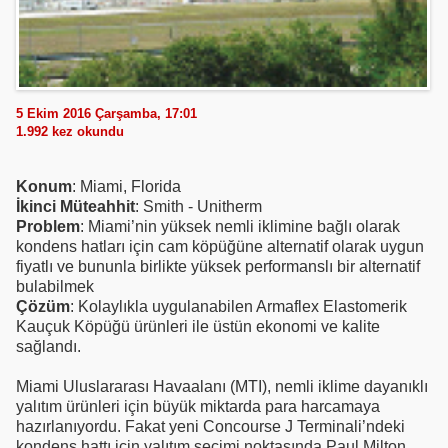
5 Ekim 2016 Çarşamba, 17:01
1.992
kez okundu
Konum
: Miami, Florida
İkinci Müteahhit
: Smith - Unitherm
Problem
: Miami’nin yüksek nemli iklimine bağlı olarak
kondens hatları için cam köpüğüne alternatif olarak uygun
fiyatlı ve bununla birlikte yüksek performanslı bir alternatif
bulabilmek
Çözüm
: Kolaylıkla uygulanabilen Armaflex Elastomerik
Kauçuk Köpüğü ürünleri ile üstün ekonomi ve kalite
sağlandı.
Miami Uluslararası Havaalanı (MTI), nemli iklime dayanıklı
yalıtım ürünleri için büyük miktarda para harcamaya
hazırlanıyordu. Fakat yeni Concourse J Terminali’ndeki
kondens hattı için yalıtım seçimi noktasında Paul Milton,