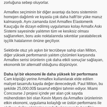
zorluğuna sebep oluyorlar.
Armaflex seçiminin bir diğer avantajı da boru sisteminin
homojen dağılımlı ve kıyasla çok daha hafif bir yüke maruz
kalmasıydı. Aynı zamanda özel Armaflex Elastomerik
Kauçuğu ile dizayn edilmiş uygulaması kolay Armafix Askı
Sistemi sayesinde yalıtımın tüm ve kesiksiz olması
sağlanırken, boru askı noktalarında sıkıntılar yaratabilecek
işçilik hatalarının önüne geçiliyor.
Sektörde otuz yılı aşkın bir tecrübeye sahip olan Milton,
diğer yüksek performanslı yalıtım çözümleri karşısında
Armaflex serisi ürünlerin çok daha etkili sonuçlar sağlayan,
ekonomik bir alternatif olduğunu düşünüyor.
Daha iyi bir ekonomi ile daha yüksek bir performans
Cam köpüğü yerine Armaflex kullanılarak elde edilen
maliyet tasarrufu kayda değer derecedeydi. Paul Milton, bu
şekilde 25,000.00$ tasarruf ettiğini tahmin ediyor. Miami
Concourse J projesi içinde yer alan çok sayıda
mühendisten biri olan Kevin Myers da Armaflex ürünlerinin
etkin ekonomi, uygulama kolaylığı ve üstün performans ile