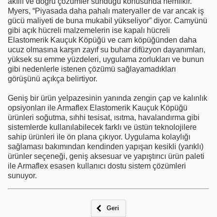
akıllı ve doğru çözümler sunduğu konusunda hemfikir.
Myers, “Piyasada daha pahalı materyaller de var ancak iş
gücü maliyeti de buna mukabil yükseliyor” diyor. Camyünü
gibi açık hücreli malzemelerin ise kapalı hücreli
Elastomerik Kauçuk Köpüğü ve cam köpüğünden daha
ucuz olmasına karşın zayıf su buhar difüzyon dayanımları,
yüksek su emme yüzdeleri, uygulama zorlukları ve bunun
gibi nedenlerle istenen çözümü sağlayamadıkları
görüşünü açıkça belirtiyor.
Geniş bir ürün yelpazesinin yanında zengin çap ve kalınlık
opsiyonları ile Armaflex Elastomerik Kauçuk Köpüğü
ürünleri soğutma, sıhhi tesisat, ısıtma, havalandırma gibi
sistemlerde kullanılabilecek farklı ve üstün teknolojilere
sahip ürünleri ile ön plana çıkıyor. Uygulama kolaylığı
sağlaması bakımından kendinden yapışan kesikli (yarıklı)
ürünler seçeneği, geniş aksesuar ve yapıştırıcı ürün paleti
ile Armaflex esasen kullanıcı dostu sistem çözümleri
sunuyor.
Geri