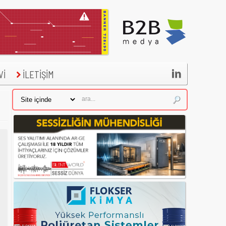

Vİ
İLETİŞİM