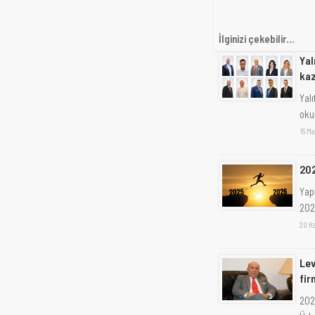
İlginizi çekebilir...
Yal
kaz
Yalı
oku
15 Ma
202
Yap
2026
20 K
Lev
fir
202