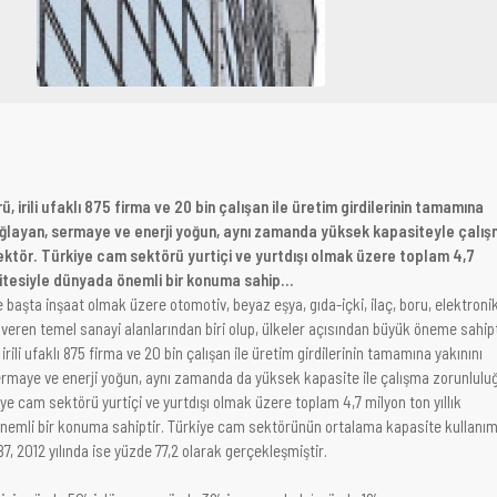
 irili ufaklı 875 firma ve 20 bin çalışan ile üretim girdilerinin tamamına
sağlayan, sermaye ve enerji yoğun, aynı zamanda yüksek kapasiteyle çalı
ektör. Türkiye cam sektörü yurtiçi ve yurtdışı olmak üzere toplam 4,7
sitesiyle dünyada önemli bir konuma sahip...
 başta inşaat olmak üzere otomotiv, beyaz eşya, gıda-içki, ilaç, boru, elektroni
i veren temel sanayi alanlarından biri olup, ülkeler açısından büyük öneme sahipt
ili ufaklı 875 firma ve 20 bin çalışan ile üretim girdilerinin tamamına yakınını
ermaye ve enerji yoğun, aynı zamanda da yüksek kapasite ile çalışma zorunlulu
iye cam sektörü yurtiçi ve yurtdışı olmak üzere toplam 4,7 milyon ton yıllık
nemli bir konuma sahiptir. Türkiye cam sektörünün ortalama kapasite kullanım
87, 2012 yılında ise yüzde 77,2 olarak gerçekleşmiştir.