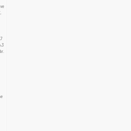
 ve
,
,7
4,3
ır.
me