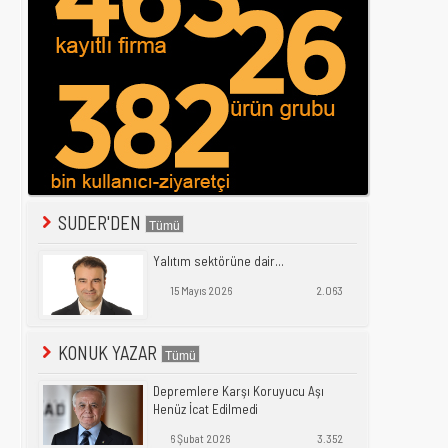
SUDER'DEN
Yalıtım sektörüne dair...
15 Mayıs 2026
2.063
KONUK YAZAR
Depremlere Karşı Koruyucu Aşı
Henüz İcat Edilmedi
6 Şubat 2026
3.352