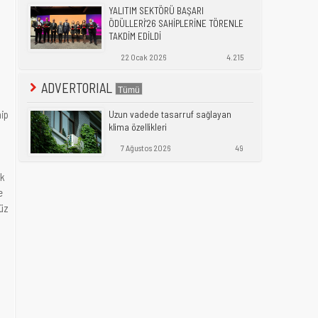
YALITIM SEKTÖRÜ BAŞARI
ÖDÜLLERİ'26 SAHİPLERİNE TÖRENLE
TAKDİM EDİLDİ
22 Ocak 2026
4.215
ADVERTORIAL
hip
Uzun vadede tasarruf sağlayan
klima özellikleri
7 Ağustos 2026
49
ak
e
düz