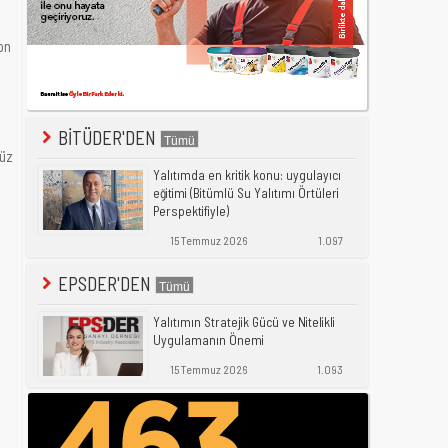
on
BİTÜDER'DEN
düz
Yalıtımda en kritik konu: uygulayıcı
eğitimi (Bitümlü Su Yalıtımı Örtüleri
Perspektifiyle)
15 Temmuz 2026
1.097
EPSDER'DEN
Yalıtımın Stratejik Gücü ve Nitelikli
Uygulamanın Önemi
15 Temmuz 2026
1.093