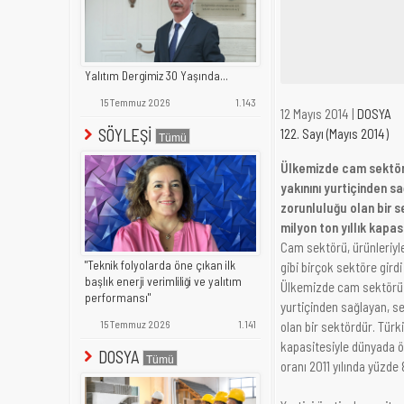
Yalıtım Dergimiz 30 Yaşında...
15 Temmuz 2026
1.143
12 Mayıs 2014 |
DOSYA
SÖYLEŞİ
122. Sayı (Mayıs 2014)
Ülkemizde cam sektörü,
yakınını yurtiçinden 
zorunluluğu olan bir s
milyon ton yıllık kapa
Cam sektörü, ürünleriyle
"Teknik folyolarda öne çıkan ilk
gibi birçok sektöre gird
başlık enerji verimliliği ve yalıtım
Ülkemizde cam sektörü ir
performansı"
yurtiçinden sağlayan, s
15 Temmuz 2026
1.141
olan bir sektördür. Türk
kapasitesiyle dünyada ö
DOSYA
oranı 2011 yılında yüzde 