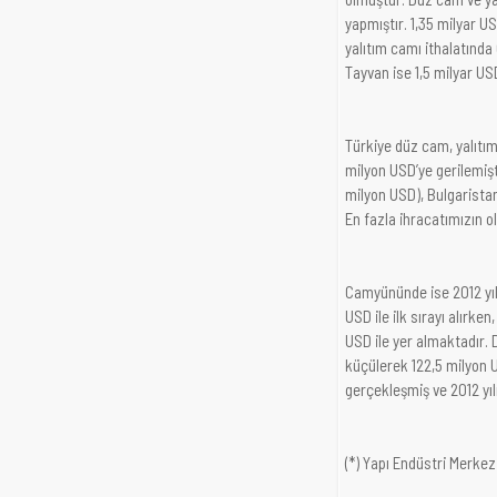
yapmıştır. 1,35 milyar US
yalıtım camı ithalatında 
Tayvan ise 1,5 milyar US
Türkiye düz cam, yalıtım
milyon USD’ye gerilemişt
milyon USD), Bulgaristan 
En fazla ihracatımızın o
Camyününde ise 2012 yıl
USD ile ilk sırayı alırke
USD ile yer almaktadır. 
küçülerek 122,5 milyon U
gerçekleşmiş ve 2012 yıl
(*) Yapı Endüstri Merkez