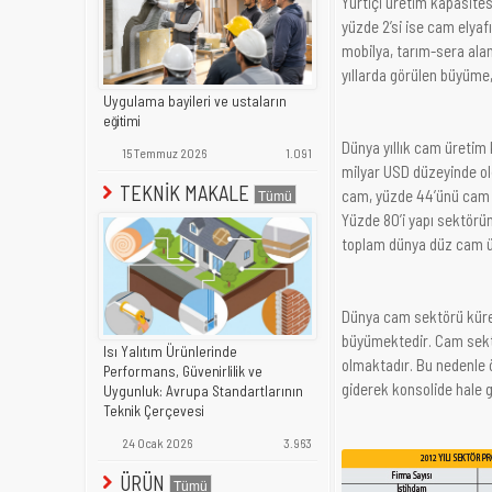
Yurtiçi üretim kapasites
yüzde 2’si ise cam elyaf
mobilya, tarım-sera alan
yıllarda görülen büyüme,
Uygulama bayileri ve ustaların
eğitimi
Dünya yıllık cam üretim 
15 Temmuz 2026
1.091
milyar USD düzeyinde ol
TEKNİK MAKALE
cam, yüzde 44’ünü cam a
Yüzde 80’i yapı sektörün
toplam dünya düz cam ür
Dünya cam sektörü küres
büyümektedir. Cam sektör
Isı Yalıtım Ürünlerinde
olmaktadır. Bu nedenle 
Performans, Güvenirlilik ve
giderek konsolide hale 
Uygunluk: Avrupa Standartlarının
Teknik Çerçevesi
24 Ocak 2026
3.963
ÜRÜN