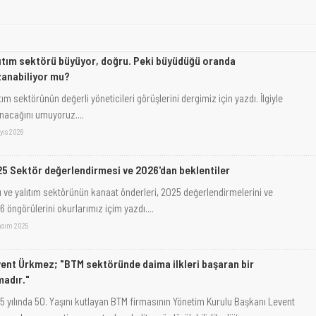
ıtım sektörü büyüyor, doğru. Peki büyüdüğü oranda
anabiliyor mu?
tım sektörünün değerli yöneticileri görüşlerini dergimiz için yazdı. İlgiyle
nacağını umuyoruz....
yıs 2026
5 Sektör değerlendirmesi ve 2026'dan beklentiler
ı ve yalıtım sektörünün kanaat önderleri, 2025 değerlendirmelerini ve
 öngörülerini okurlarımız içim yazdı....
asım 2025
ent Ürkmez; "BTM sektöründe daima ilkleri başaran bir
madır."
5 yılında 50. Yaşını kutlayan BTM firmasının Yönetim Kurulu Başkanı Levent