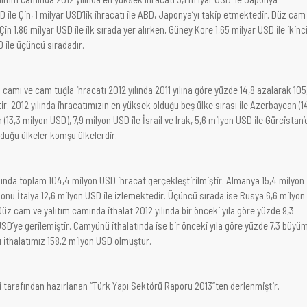
D ile Çin, 1 milyar USD’lik ihracatı ile ABD, Japonya’yı takip etmektedir. Düz cam
Çin 1,86 milyar USD ile ilk sırada yer alırken, Güney Kore 1,65 milyar USD ile ikinci
D ile üçüncü sıradadır.
 camı ve cam tuğla ihracatı 2012 yılında 2011 yılına göre yüzde 14,8 azalarak 105
ir. 2012 yılında ihracatımızın en yüksek olduğu beş ülke sırası ile Azerbaycan (1
(13,3 milyon USD), 7,9 milyon USD ile İsrail ve Irak, 5,6 milyon USD ile Gürcistan’d
lduğu ülkeler komşu ülkelerdir.
ında toplam 104,4 milyon USD ihracat gerçekleştirilmiştir. Almanya 15,4 milyon
n, onu İtalya 12,6 milyon USD ile izlemektedir. Üçüncü sırada ise Rusya 6,6 milyon
Düz cam ve yalıtım camında ithalat 2012 yılında bir önceki yıla göre yüzde 9,3
SD’ye gerilemiştir. Camyünü ithalatında ise bir önceki yıla göre yüzde 7,3 büyü
ı ithalatımız 158,2 milyon USD olmuştur.
i tarafından hazırlanan “Türk Yapı Sektörü Raporu 2013”ten derlenmiştir.