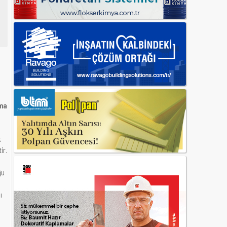
şma
k
ir.
ğu
ı