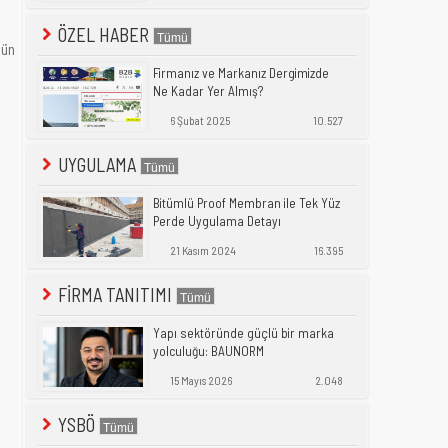
ÖZEL HABER
kün
Firmanız ve Markanız Dergimizde
Ne Kadar Yer Almış?
6 Şubat 2025
10.527
UYGULAMA
Bitümlü Proof Membran ile Tek Yüz
Perde Uygulama Detayı
21 Kasım 2024
16.395
FİRMA TANITIMI
Yapı sektöründe güçlü bir marka
yolculuğu: BAUNORM
15 Mayıs 2026
2.048
YSBÖ