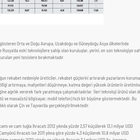
e gösteren Orta ve Doğu Avrupa, Uzakdoğu ve Güneydoğu Asya ülkelerinde
 Rusya’da eski teknolojilere sahip olan kuruluşlar, yerini, en son teknolojiye sa
urulan yeni tesislere bırakmaktadır.
un rekabet nedeniyle üreticiler, rekabet güçlerini artırarak pazarlarını korum
mliliği artırmaya, maliyetleri düşürmeye, katma değeri yüksek ürünlerin üretimin
ğine ağırlık vererek fark yaratmaya çalışmaktadırlar. İleri teknoloji ürünü olan 
tü ve masaüstü bilgisayar, mobil telefon) hızlı bir büyüme göstermektedir. Bu
rlıklı olarak Çin ve Tayvan’da gerçekleştirilmektedir.
amı ve cam tuğla ihracatı 2012 yılında yüzde 2,57 küçülerek 13,1 milyar USD
Camyünü ihracatı ise 2011 yılına göre yüzde 4,3 küçülerek 10,8 milyar USD
ıtım camında 2012 yılında en yüksek ihracatı 3,1 milyar USD ile Japonya