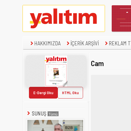
HAKKIMIZDA
İÇERİK ARŞİVİ
REKLAM TE
Cam
E-Dergi Oku
HTML Oku
SUNUŞ