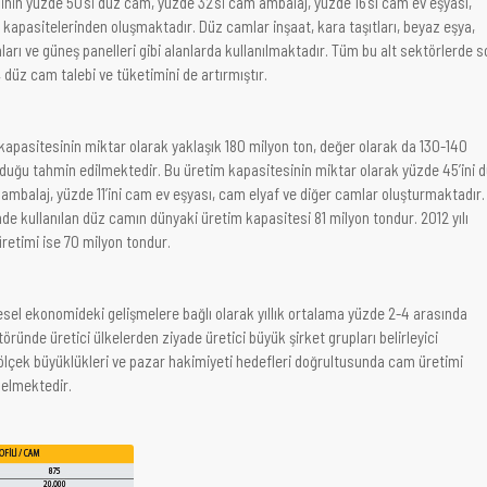
inin yüzde 50’si düz cam, yüzde 32’si cam ambalaj, yüzde 16’sı cam ev eşyası,
ı kapasitelerinden oluşmaktadır. Düz camlar inşaat, kara taşıtları, beyaz eşya,
ları ve güneş panelleri gibi alanlarda kullanılmaktadır. Tüm bu alt sektörlerde s
 düz cam talebi ve tüketimini de artırmıştır.
kapasitesinin miktar olarak yaklaşık 180 milyon ton, değer olarak da 130-140
duğu tahmin edilmektedir. Bu üretim kapasitesinin miktar olarak yüzde 45’ini 
mbalaj, yüzde 11’ini cam ev eşyası, cam elyaf ve diğer camlar oluşturmaktadır.
de kullanılan düz camın dünyaki üretim kapasitesi 81 milyon tondur. 2012 yılı
etimi ise 70 milyon tondur.
el ekonomideki gelişmelere bağlı olarak yıllık ortalama yüzde 2-4 arasında
ünde üretici ülkelerden ziyade üretici büyük şirket grupları belirleyici
ölçek büyüklükleri ve pazar hakimiyeti hedefleri doğrultusunda cam üretimi
gelmektedir.