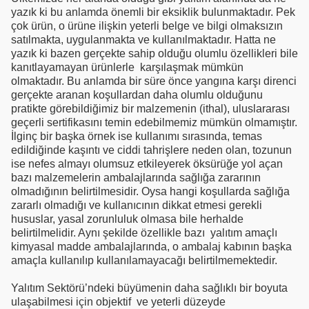
yazık ki bu anlamda önemli bir eksiklik bulunmaktadır. Pek
çok ürün, o ürüne ilişkin yeterli belge ve bilgi olmaksızın
satılmakta, uygulanmakta ve kullanılmaktadır. Hatta ne
yazık ki bazen gerçekte sahip olduğu olumlu özellikleri bile
kanıtlayamayan ürünlerle karşılaşmak mümkün
olmaktadır. Bu anlamda bir süre önce yangına karşı direnci
gerçekte aranan koşullardan daha olumlu olduğunu
pratikte görebildiğimiz bir malzemenin (ithal), uluslararası
geçerli sertifikasını temin edebilmemiz mümkün olmamıştır.
İlginç bir başka örnek ise kullanımı sırasında, temas
edildiğinde kaşıntı ve ciddi tahrişlere neden olan, tozunun
ise nefes almayı olumsuz etkileyerek öksürüğe yol açan
bazı malzemelerin ambalajlarında sağlığa zararının
olmadığının belirtilmesidir. Oysa hangi koşullarda sağlığa
zararlı olmadığı ve kullanıcının dikkat etmesi gerekli
hususlar, yasal zorunluluk olmasa bile herhalde
belirtilmelidir. Aynı şekilde özellikle bazı yalıtım amaçlı
kimyasal madde ambalajlarında, o ambalaj kabının başka
amaçla kullanılıp kullanılamayacağı belirtilmemektedir.
Yalıtım Sektörü’ndeki büyümenin daha sağlıklı bir boyuta
ulaşabilmesi için objektif ve yeterli düzeyde