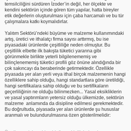
temsilciliğini sürdüren İzoder’in değil, her ölçekte ve
kendini sektörün içinde gören tüm yapılar, hatta bireyler
etik değerlerin oluşturulması için çaba harcamalı ve bu tür
çalışmalara katkı koymalıdırlar.
Yalıtım Sektörü’ndeki büyüme ve malzeme kullanımındaki
artış, üretici ve ithalatçı firma sayısı arttırmış, bu ise
piyasadaki ürünlerde çeşitliliğe neden olmuştur. Bu
çeşitlilik elbette ilk bakışta tüketici yararına gibi
görünmekle birlikte yeterli bilgilenememiş ve
bilinçlenememiş tüketici profili göz önüne alındığında bir
çok sakıncayı da beraberinde getirmektedir. Özellikle
piyasada yer alan yerli veya ithal birçok malzemenin hangi
özelliklere sahip olduğu, hangi standartlara göre üretildiği,
hangi sertifikalara sahip olduğu ve bu sertifikaların
geçerliliğinin ne olduğu bilinmezken... Yasal eksikliklerin
ve yasal yaptırımların yetersiz olduğu ülkemizde, sektörün
malzeme anlamında da disipline edilmesi gerekmektedir.
Bu doğrultuda, piyasada yer alan ürünlerde şu hususlar
aranmalı ve bulundurulmasına özen gösterilmelidir: