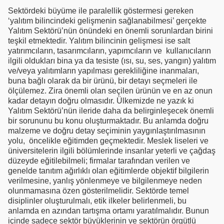
Sektördeki büyüme ile paralellik göstermesi gereken
‘yalıtım bilincindeki gelişmenin sağlanabilmesi’ gerçekte
Yalıtım Sektörü’nün önündeki en önemli sorunlardan birini
teşkil etmektedir. Yalıtım bilincinin gelişmesi ise salt
yatırımcıların, tasarımcıların, yapımcıların ve kullanıcıların
ilgili oldukları bina ya da tesiste (ısı, su, ses, yangın) yalıtım
ve/veya yalıtımların yapılması gerekliliğine inanmaları,
buna bağlı olarak da bir ürünü, bir detayı seçmeleri ile
ölçülemez. Zira önemli olan seçilen ürünün ve en az onun
kadar detayın doğru olmasıdır. Ülkemizde ne yazık ki
Yalıtım Sektörü’nün ileride daha da belirginleşecek önemli
bir sorununu bu konu oluşturmaktadır. Bu anlamda doğru
malzeme ve doğru detay seçiminin yaygınlaştırılmasının
yolu, öncelikle eğitimden geçmektedir. Meslek liseleri ve
üniversitelerin ilgili bölümlerinde insanlar yeterli ve çağdaş
düzeyde eğitilebilmeli; firmalar tarafından verilen ve
genelde tanıtım ağırlıklı olan eğitimlerde objektif bilgilerin
verilmesine, yanlış yönlenmeye ve bilgilenmeye neden
olunmamasına özen gösterilmelidir. Sektörde temel
disiplinler oluşturulmalı, etik ilkeler belirlenmeli, bu
anlamda en azından tartışma ortamı yaratılmalıdır. Bunun
içinde sadece sektör büyüklerinin ve sektörün örgütlü