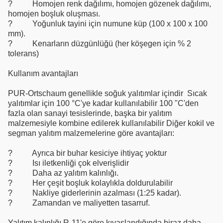
?
Homojen renk dağılımı, homojen gözenek dağılımı,
homojen boşluk oluşması.
?
Yoğunluk tayini için numune küp (100 x 100 x 100
mm).
?
Kenarların düzgünlüğü (her köşegen için % 2
tolerans)
Kullanım avantajları
PUR-Ortschaum genellikle soğuk yalıtımlar içindir
Sıcak
yalıtımlar için 100 °C'ye kadar kullanılabilir 100 "C'den
fazla olan sanayi tesislerinde, başka bir yalıtım
malzemesiyle kombine edilerek kullanılabilir Diğer kokil ve
segman yalıtım malzemelerine göre avantajları:
?
Ayrıca bir buhar kesiciye ihtiyaç yoktur
?
Isı iletkenliği çok elverişlidir
?
Daha az yalıtım kalınlığı.
?
Her çeşit boşluk kolaylıkla doldurulabilir
?
Nakliye giderlerinin azalması (1:25 kadar).
?
Zamandan ve maliyetten tasarruf.
Yalıtım kalınlığı R-11'e göre kıyaslandığında biraz daha