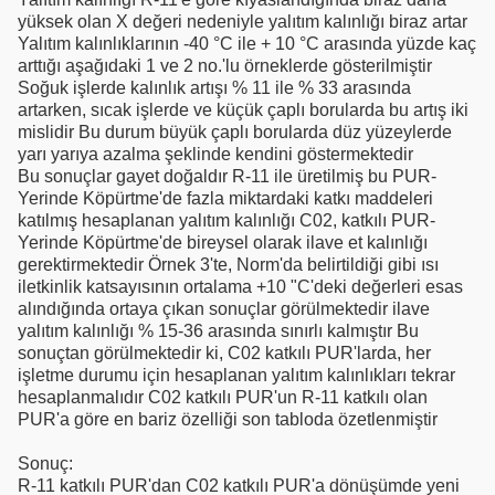
yüksek olan X değeri nedeniyle yalıtım kalınlığı biraz artar
Yalıtım kalınlıklarının -40 °C ile + 10 °C arasında yüzde kaç
arttığı aşağıdaki 1 ve 2 no.'lu örneklerde gösterilmiştir
Soğuk işlerde kalınlık artışı % 11 ile % 33 arasında
artarken, sıcak işlerde ve küçük çaplı borularda bu artış iki
mislidir Bu durum büyük çaplı borularda düz yüzeylerde
yarı yarıya azalma şeklinde kendini göstermektedir
Bu sonuçlar gayet doğaldır R-11 ile üretilmiş bu PUR-
Yerinde Köpürtme'de fazla miktardaki katkı maddeleri
katılmış hesaplanan yalıtım kalınlığı C02, katkılı PUR-
Yerinde Köpürtme'de bireysel olarak ilave et kalınlığı
gerektirmektedir Örnek 3'te, Norm'da belirtildiği gibi ısı
iletkinlik katsayısının ortalama +10 "C'deki değerleri esas
alındığında ortaya çıkan sonuçlar görülmektedir ilave
yalıtım kalınlığı % 15-36 arasında sınırlı kalmıştır Bu
sonuçtan görülmektedir ki, C02 katkılı PUR'larda, her
işletme durumu için hesaplanan yalıtım kalınlıkları tekrar
hesaplanmalıdır C02 katkılı PUR'un R-11 katkılı olan
PUR'a göre en bariz özelliği son tabloda özetlenmiştir
Sonuç:
R-11 katkılı PUR'dan C02 katkılı PUR'a dönüşümde yeni