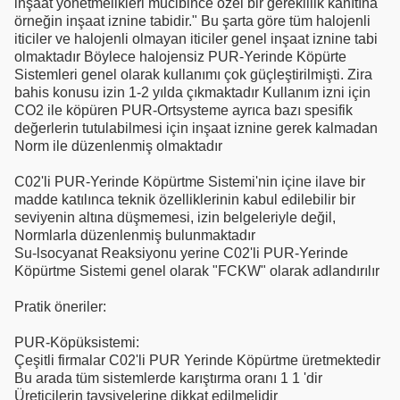
inşaat yönetmelikleri mucibince özel bir gereklilik kanıtına
örneğin inşaat iznine tabidir." Bu şarta göre tüm halojenli
iticiler ve halojenli olmayan iticiler genel inşaat iznine tabi
olmaktadır Böylece halojensiz PUR-Yerinde Köpürte
Sistemleri genel olarak kullanımı çok güçleştirilmişti. Zira
bahis konusu izin 1-2 yılda çıkmaktadır Kullanım izni için
CO2 ile köpüren PUR-Ortsysteme ayrıca bazı spesifik
değerlerin tutulabilmesi için inşaat iznine gerek kalmadan
Norm ile düzenlenmiş olmaktadır
C02'li PUR-Yerinde Köpürtme Sistemi'nin içine ilave bir
madde katılınca teknik özelliklerinin kabul edilebilir bir
seviyenin altına düşmemesi, izin belgeleriyle değil,
Normlarla düzenlenmiş bulunmaktadır
Su-lsocyanat Reaksiyonu yerine C02'li PUR-Yerinde
Köpürtme Sistemi genel olarak "FCKW" olarak adlandırılır
Pratik öneriler:
PUR-Köpüksistemi:
Çeşitli firmalar C02'li PUR Yerinde Köpürtme üretmektedir
Bu arada tüm sistemlerde karıştırma oranı 1 1 'dir
Üreticilerin tavsiyelerine dikkat edilmelidir