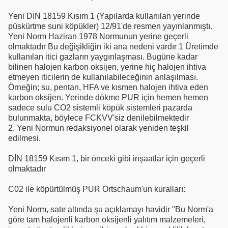
Yeni DİN 18159 Kısım 1 (Yapılarda kullanılan yerinde
püskürtme suni köpükler) 12/91'de resmen yayınlanmıştı.
Yeni Norm Haziran 1978 Normunun yerine geçerli
olmaktadır Bu değişikliğin iki ana nedeni vardır 1 Üretimde
kullanılan itici gazların yaygınlaşması. Bugüne kadar
bilinen halojen karbon oksijen, yerine hiç halojen ihtiva
etmeyen iticilerin de kullanılabileceğinin anlaşılması.
Örneğin; su, pentan, HFA ve kısmen halojen ihtiva eden
karbon oksijen. Yerinde dökme PUR için hemen hemen
sadece sulu CO2 sistemli köpük sistemleri pazarda
bulunmakta, böylece FCKVV'siz denilebilmektedir
2. Yeni Normun redaksiyonel olarak yeniden teşkil
edilmesi.
DİN 18159 Kısım 1, bir önceki gibi inşaatlar için geçerli
olmaktadır
C02 ile köpürtülmüş PUR Ortschaum'un kuralları:
Yeni Norm, satır altında şu açıklamayı havidir "Bu Norm'a
göre tam halojenli karbon oksijenli yalıtım malzemeleri,