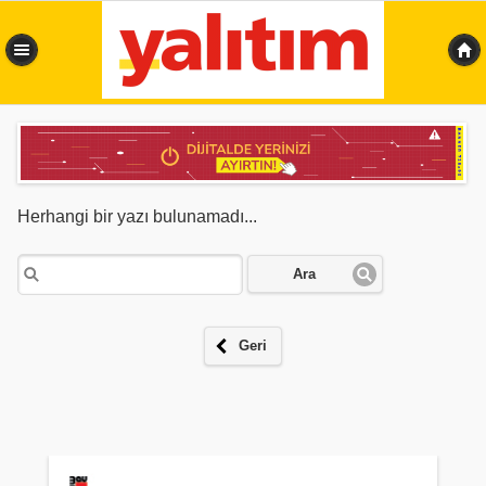
0,336 sn
Herhangi bir yazı bulunamadı...
Ara
Geri