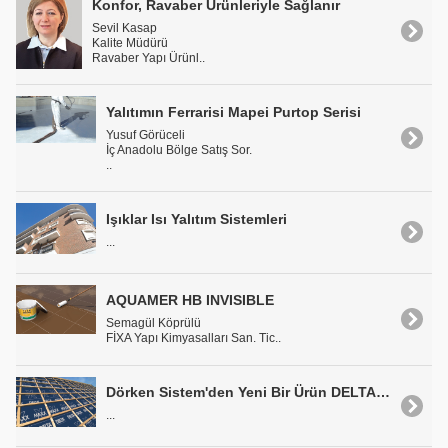
Konfor, Ravaber Ürünleriyle Sağlanır
Sevil Kasap
Kalite Müdürü
Ravaber Yapı Ürünl..
Yalıtımın Ferrarisi Mapei Purtop Serisi
Yusuf Görüceli
İç Anadolu Bölge Satış Sor.
..
Işıklar Isı Yalıtım Sistemleri
...
AQUAMER HB INVISIBLE
Semagül Köprülü
FİXA Yapı Kimyasalları San. Tic..
Dörken Sistem'den Yeni Bir Ürün DELTA®-MAXX X
...