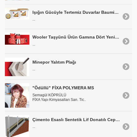
Işığın Gücüyle Tertemiz Duvarlar Baumit Nanopor Photokat
...
Wooler Taşyünü Ürün Gamına Dört Yeni Ürün Ekledi
...
Minepor Yalıtım Plağı
...
"Ödüllü" FİXA POLYMERA MS
Semagül KÖPRÜLÜ
FİXA Yapı Kimyasalları San. Tic..
Çimento Esaslı Sentetik Lif Donatılı Cephe Çözümleri: I-CBoard
...