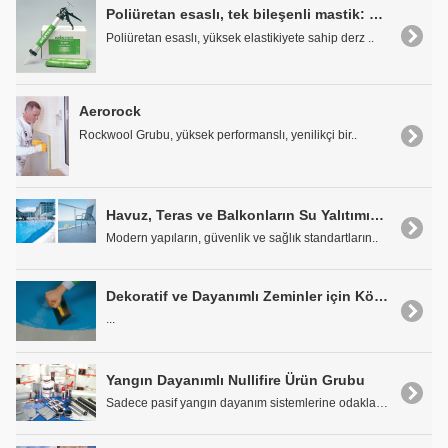
Poliüretan esaslı, tek bileşenli mastik: KÖSTER PU 907
Poliüretan esaslı, yüksek elastikiyete sahip derz ..
Aerorock
Rockwool Grubu, yüksek performanslı, yenilikçi bir..
Havuz, Teras ve Balkonların Su Yalıtımında Cermix
Modern yapıların, güvenlik ve sağlık standartların..
Dekoratif ve Dayanımlı Zeminler için Köster Epoksi Zemin Kaplamaları
...
Yangın Dayanımlı Nullifire Ürün Grubu
Sadece pasif yangın dayanım sistemlerine odaklanmı..