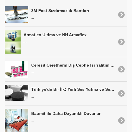
3M Fast Sızdırmazlık Bantları
...
Armaflex Ultima ve NH Armaflex
...
Ceresit Ceretherm Dış Cephe Isı Yalıtım Sistemleri
...
Türkiye'de Bir İlk: Yerli Ses Yutma ve Ses Geçiş Kaybı Ölçüm Tüpü
...
Baumit ile Daha Dayanıklı Duvarlar
...