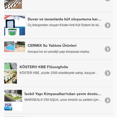
Duvar ve tavanlarda küf oluşumuna karşı KÖSTER® Anti Küf Sistem
Üç bileşenden oluşan Köster Anti Küf Sistem ile kü..
CERMIX Su Yalıtımı Ürünleri
Avrupa’nın en prestijli yapı kimyasalı marka..
KÖSTER® KBE Flüssigfolie
KÖSTER KBE, yüzde 1000 elastikiyete sahip, kauçuk-..
İzobil Yapı Kimyasalları'ndan çevre dostu bir ürün MARISEAL® 250 AQUA
MARISEAL® 250 AQUA, uzun ömürlü su yalıtımı için s..