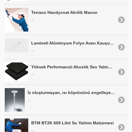
Terraco Handycoat Akrilik Macun
...
Lamineli Alüminyum Folyo Arası Kauçuk Köpüklü Flexible Boru ONEFLEX artist
...
Yüksek Performanslı Akustik Ses Yalıtım Malzemesi ONEFLEX® FONEC®
...
İz oluşturmayan, ısı köprüsünü engelleyen dübel Ejot STR-U
...
BTM BT2K 600 Likit Su Yalıtım Malzemesi
...