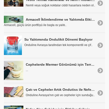
Nemli veya soğuk noktalar ciddi hasarlara neden ol..
Armacell İklimlendirme ve Yalıtımda Etkin Çözümler Sunuyor
Armacell, güçlü ürün portföyü ile başta ısı yalıtı..
Su Yalıtımında Ondulikit Dönemi Başlıyor
Onduline Avrasya tarafından tek komponentli ve çif..
Cephelerde Mermer Görünümü için Terraco Marblecoat
...
Çatı ve Cepheler Artık Ondutiss ile Nefes Alacak
Onduline Avrasya'nın çatı ve cepheler için sunduğu..