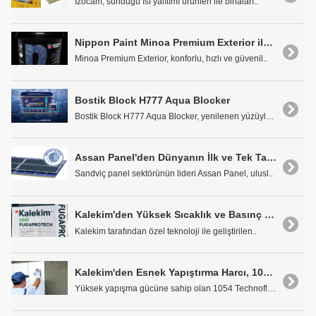
İzocam, sunduğu ısı yalıtımı ürünleri ile binaları..
Nippon Paint Minoa Premium Exterior ile Boya Mevsimi Uzuyor
Minoa Premium Exterior, konforlu, hızlı ve güvenil..
Bostik Block H777 Aqua Blocker
Bostik Block H777 Aqua Blocker, yenilenen yüzüyle ..
Assan Panel'den Dünyanın İlk ve Tek Taşyünü Solar Kepli Paneli
Sandviç panel sektörünün lideri Assan Panel, ulusl..
Kalekim'den Yüksek Sıcaklık ve Basınç Dayanımlı Derz Dolgusu: 2940 Fugaprotech
Kalekim tarafından özel teknoloji ile geliştirilen..
Kalekim'den Esnek Yapıştırma Harcı, 1054 Technoflex
Yüksek yapışma gücüne sahip olan 1054 Technoflex, ..