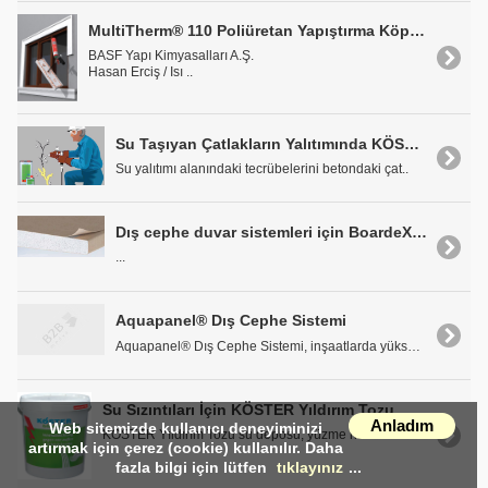
MultiTherm® 110 Poliüretan Yapıştırma Köpüğü
BASF Yapı Kimyasalları A.Ş.
Hasan Erciş / Isı ..
Su Taşıyan Çatlakların Yalıtımında KÖSTER KB-Pur IN7
Su yalıtımı alanındaki tecrübelerini betondaki çat..
Dış cephe duvar sistemleri için BoardeX Dış Cephe Kaplama Levhası
...
Aquapanel® Dış Cephe Sistemi
Aquapanel® Dış Cephe Sistemi, inşaatlarda yüksek k..
Su Sızıntıları İçin KÖSTER Yıldırım Tozu
Anladım
Web sitemizde kullanıcı deneyiminizi
KÖSTER Yıldırım Tozu su deposu, yüzme havuzu ve bo..
artırmak için çerez (cookie) kullanılır. Daha
fazla bilgi için lütfen
tıklayınız
...