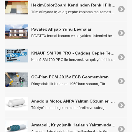
HekimColorBoard Kendinden Renkli Fibercement Levhalar
Tüm dünyada iç ve dış cephe kaplama malzemesi olar..
Pavatex Ahşap Yünü Levhalar
PAVATEX termal koruma ve su yalıtım sistemleri ben..
KNAUF SM 700 PRO - Çağdaş Cephe Teknolojisi
Knauf, SM 700 PRO ile benzersiz ve çok yönlü bir s..
OC-Plan FCM 2015v ECB Geomembran
Dünyadaki ilk kullanımı 1960'ların sonuna, Tür..
Anadolu Motor, ANPA Yalıtım Çözümleri ile Enerji Tasarrufu Sağlıyor
Türkiye'nin önde gelen motor üretim ve satış ş..
Armacell, Kriyojenik Hatların Yalıtımında Fark Yaratıyor
Armacell, kriyojenik hatlarda kullanılmak için üre..