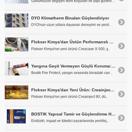
Günümüzün değişen iklim koşulları ve yapı güvenliğ..
DYO Klimatherm Binaları Güçlendiriyor
DYO'nun uzun yıllara dayanan deneyimi ve yenil..
Flokser Kimya'dan Üstün Performanslı Şişen Poliüre Kaplama: Creacase x-500
Flokser Kimya'nın yeni ürünü Creacase X-500, ş..
Yangına Geçit Vermeyen Güçlü Koruma: Bostik FP402 FireSeal Silicone
Bostik Fire Protect, yangın sırasında binadaki can..
Flokser Kimya'dan Yeni Ürün: Creainject 90
Flokser Kimya'nın yeni ürünü Creainject 90; dü..
BOSTIK Yapısal Tamir ve Güçlendirme Harcı RENO C740 SR4
Endüstri, inşaat ve tüketici pazarlarında yenilikç..