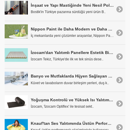
İnşaat ve Yapı Mastiğinde Yeni Nesil Poliüretan Teknolojisi: Bostik P795 Seal 'N'Flex Premium
Bostik'in Türkiye pazarına sürdüğü yeni ürün B..
Nippon Paint ile Daha Modern ve Daha Etkileyici Duvarlar
İç mekanlarda yeni çözümler arayanlar, Nippon Pain..
İzocam'dan Yalıtımlı Panellere Estetik Bir Dokunuş; Tekiz Sinüs Panel!
İzocam Tekiz, Türkiye'de ilk ve tek sinüs dese..
Banyo ve Mutfaklarda Hijyen Sağlayan Silikon: Bostik Forever Saniter
Küvet ve lavaboların duvar birleşim yerleri, duş k..
Yoğuşma Kontrolü ve Yüksek Isı Yalıtımı için İzocam Optiflex
İzocam, 'İzocam Optiflex' ile tesisat sekt..
Knauf'tan Ses Yalıtımında Üstün Performanslı Çözümler