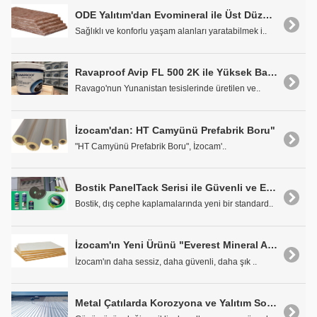
ODE Yalıtım'dan Evomineral ile Üst Düzey Ses Yalıtımı
Sağlıklı ve konforlu yaşam alanları yaratabilmek i..
Ravaproof Avip FL 500 2K ile Yüksek Basınca Karşı Tam Koruma
Ravago'nun Yunanistan tesislerinde üretilen ve..
İzocam'dan: HT Camyünü Prefabrik Boru"
"HT Camyünü Prefabrik Boru", İzocam'..
Bostik PanelTack Serisi ile Güvenli ve Estetik Cepheler
Bostik, dış cephe kaplamalarında yeni bir standard..
İzocam'ın Yeni Ürünü "Everest Mineral Asma Tavan Levhası"
İzocam'ın daha sessiz, daha güvenli, daha şık ..
Metal Çatılarda Korozyona ve Yalıtım Sorunlarına Kalıcı Çözüm