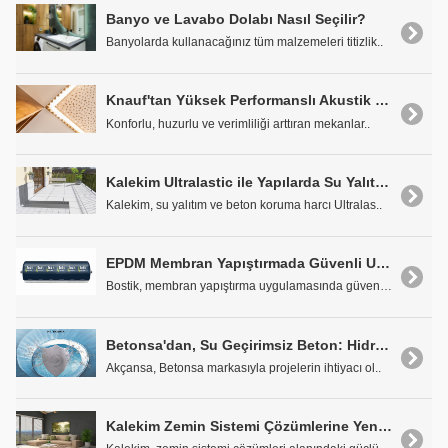
Banyo ve Lavabo Dolabı Nasıl Seçilir?
Banyolarda kullanacağınız tüm malzemeleri titizlik..
Knauf'tan Yüksek Performanslı Akustik Çözümler
Konforlu, huzurlu ve verimliliği arttıran mekanlar..
Kalekim Ultralastic ile Yapılarda Su Yalıtımına Hızlı ve Güçlü Çözüm
Kalekim, su yalıtım ve beton koruma harcı Ultralas..
EPDM Membran Yapıştırmada Güvenli Uygulama için: Bostik EPDM Tack Nötr
Bostik, membran yapıştırma uygulamasında güvenli b..
Betonsa'dan, Su Geçirimsiz Beton: Hidromix
Akçansa, Betonsa markasıyla projelerin ihtiyacı ol..
Kalekim Zemin Sistemi Çözümlerine Yeni Ürünü Tecnica 552'yi Ekledi