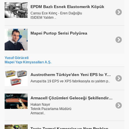
EPDM Bazlı Esnek Elastomerik Köpük
Cansu Ece Kılınç - Eren Dağoğlu
ISIDEM Yalıtım ..
Mapei Purtop Serisi Polyürea
Yusuf Görüceli
Mapei Yapı Kimyasalları A.Ş.
Austrotherm Türkiye'den Yeni EPS Isı Yalıtım Levhaları
Avrupa'da 19 EPS ve XPS fabrikasıyla ısı yalıtım p..
Armacell Çözümleri Geleceği Şekillendiriyor
Hakan Nayır
Teknik Pazarlama Müdürü
Armacel..
Testo Termal Kameralar ve Nem Probları ile Küf Oluşum Riski Taşıyan Yerler Daha Doğru Tespit Ediliyor