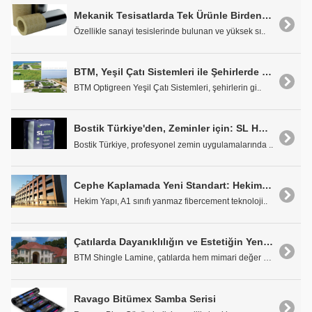
Mekanik Tesisatlarda Tek Ürünle Birden Fazla Çözüm
Özellikle sanayi tesislerinde bulunan ve yüksek sı..
BTM, Yeşil Çatı Sistemleri ile Şehirlerde Doğaya Yer Açıyor
BTM Optigreen Yeşil Çatı Sistemleri, şehirlerin gi..
Bostik Türkiye'den, Zeminler için: SL H320 HYBRID PROJECT
Bostik Türkiye, profesyonel zemin uygulamalarında ..
Cephe Kaplamada Yeni Standart: Hekimboard
Hekim Yapı, A1 sınıfı yanmaz fibercement teknoloji..
Çatılarda Dayanıklılığın ve Estetiğin Yeni Adı: BTM Shingle Lamine
BTM Shingle Lamine, çatılarda hem mimari değer hem..
Ravago Bitümex Samba Serisi