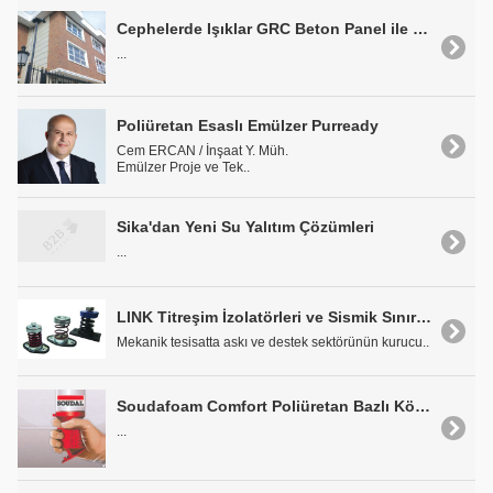
Cephelerde Işıklar GRC Beton Panel ile Işıklar Kaplama Tuğla Uygulaması
...
Poliüretan Esaslı Emülzer Purready
Cem ERCAN / İnşaat Y. Müh.
Emülzer Proje ve Tek..
Sika'dan Yeni Su Yalıtım Çözümleri
...
LINK Titreşim İzolatörleri ve Sismik Sınırlayıcılar
Mekanik tesisatta askı ve destek sektörünün kurucu..
Soudafoam Comfort Poliüretan Bazlı Köpük
...