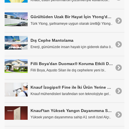
Knauf, üstün performanslı çözümleriyle kullanıcısı..
Gürültüden Uzak Bir Hayat İçin Ytong'dan Gürültü Bariyeri
Türk Ytong, şartnameye uygun olarak ürettiği Ytong..
Dış Cephe Mantolama
Enerji, günümüzde insan hayatı için giderek daha ö..
Filli Boya'dan Duomax® Koruma Etkili Dış Cephe Boyası Aqusto Silan
Filli Boya, Aqusto Silan ile dış cephelere yeni bi..
Knauf İzogips® Fine ile İki Ürün Yerine Tek Ürün ile Çözüm
Knauf mühendisleri tarafından son teknolojiyle gel..
Knauf'tan Yüksek Yangın Dayanımına Sahip Flameboard® Duvar ve Tavan Sistemleri
Yüksek yangın dayanımına sahip A1 sınıfı özel Alçı..