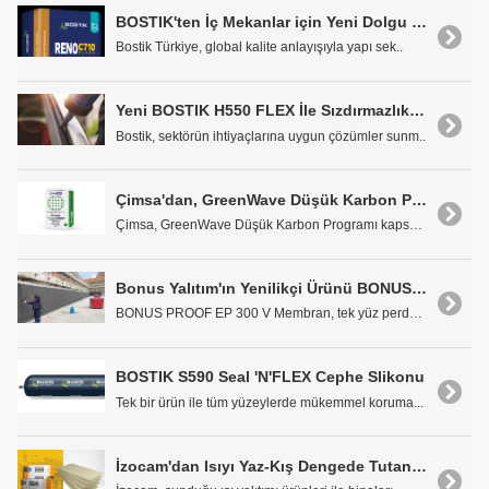
BOSTIK'ten İç Mekanlar için Yeni Dolgu ve Tamir Harcı: RENO C710 FLASH
Bostik Türkiye, global kalite anlayışıyla yapı sek..
Yeni BOSTIK H550 FLEX İle Sızdırmazlık ve Yapıştırıcılık Bir Arada
Bostik, sektörün ihtiyaçlarına uygun çözümler sunm..
Çimsa'dan, GreenWave Düşük Karbon Programı ile Çevre Dostu Çözümler
Çimsa, GreenWave Düşük Karbon Programı kapsamında ..
Bonus Yalıtım'ın Yenilikçi Ürünü BONUS PROOF EP 300 V
BONUS PROOF EP 300 V Membran, tek yüz perde uygula..
BOSTIK S590 Seal 'N'FLEX Cephe Slikonu
Tek bir ürün ile tüm yüzeylerde mükemmel koruma...
İzocam'dan Isıyı Yaz-Kış Dengede Tutan Yalıtım Çözümleri