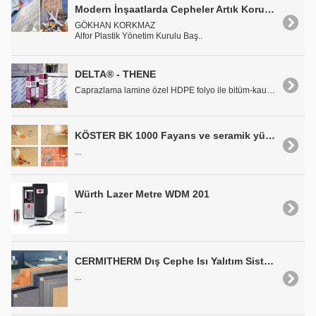
Modern İnşaatlarda Cepheler Artık Koruma Örtüleriyle Daha Güvenli
GÖKHAN KORKMAZ
Alfor Plastik Yönetim Kurulu Baş..
DELTA® - THENE
Caprazlama lamine özel HDPE folyo ile bitüm-kauçuk..
KÖSTER BK 1000 Fayans ve seramik yüzeyler için şeffaf su yalıtımı
...
Würth Lazer Metre WDM 201
...
CERMITHERM Dış Cephe Isı Yalıtım Sistemleri
...