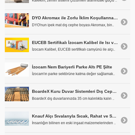
Kalekim, zemin sistemi çözümleri alanındaki güçlü ..
DYO Akromax ile Zorlu İklim Koşullarına Karşı Tam Koruma
DYO'nun ipek mat dış cephe boyası Akromax, bin..
EUCEB Sertifikalı İzocam Kalibel ile Isı ve Ses Yalıtımı
İzocam Kalibel, EUCEB sertifikalı camyünü ile alçı..
İzocam Nem Bariyerli Parke Altı PE Şilte
İzocam'ın parke sektörüne katma değer sağlamak..
BoardeX Kuru Duvar Sistemleri Dış Cephede Kuralları Değiştirdi
BoardeX dış duvarlarınızda 35 cm kalınlıkta kalın ..
Knauf Alçı Sıvalarıyla Sıcak, Rahat ve Sağlıklı İç Mekanlar
İnsanlığın bilinen en eski inşaat malzemelerinden ..