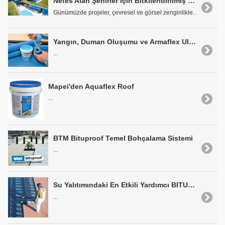
Nefes Alan Şehirler için Bitkilendirilmiş Yeşil Çatılar
Günümüzde projeler, çevresel ve görsel zenginlikle..
Yangın, Duman Oluşumu ve Armaflex Ultima
...
Mapei'den Aquaflex Roof
...
BTM Bituproof Temel Bohçalama Sistemi
...
Su Yalıtımındaki En Etkili Yardımcı BITULINE
...