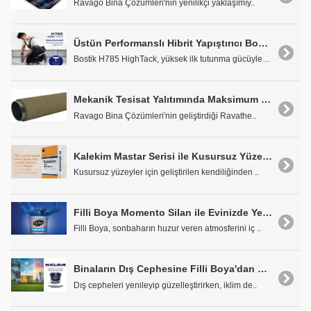
Ravago Bina Çözümleri'nin yenilikçi yaklaşımıy..
Üstün Performanslı Hibrit Yapıştırıcı Bostik H785 HighTack
Bostik H785 HighTack, yüksek ilk tutunma gücüyle d..
Mekanik Tesisat Yalıtımında Maksimum Performans ve Enerji Verimliliği Bir Arada
Ravago Bina Çözümleri'nin geliştirdiği Ravathe..
Kalekim Mastar Serisi ile Kusursuz Yüzeyler
Kusursuz yüzeyler için geliştirilen kendiliğinden ..
Filli Boya Momento Silan ile Evinizde Yenilenmenin Zamanı
Filli Boya, sonbaharın huzur veren atmosferini iç ..
Binaların Dış Cephesine Filli Boya'dan Nucleus Dokunuşu
Dış cepheleri yenileyip güzelleştirirken, iklim de..