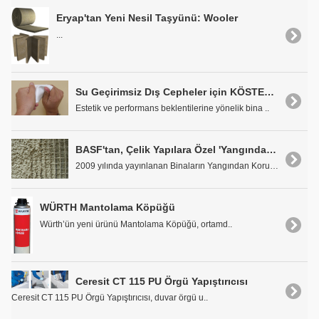
Eryap'tan Yeni Nesil Taşyünü: Wooler
...
Su Geçirimsiz Dış Cepheler için KÖSTER Wandflex
Estetik ve performans beklentilerine yönelik bina ..
BASF'tan, Çelik Yapılara Özel 'Yangından Korunma Sistemleri'
2009 yılında yayınlanan Binaların Yangından Korunm..
WÜRTH Mantolama Köpüğü
Würth’ün yeni ürünü Mantolama Köpüğü, ortamd..
Ceresit CT 115 PU Örgü Yapıştırıcısı
Ceresit CT 115 PU Örgü Yapıştırıcısı, duvar örgü u..