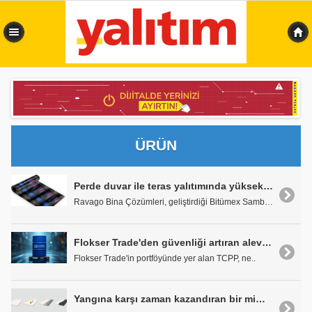
0,277 sn
ÜRÜN
Perde duvar ile teras yalıtımında yüksek dayanım ve uygulama kolaylığı
Ravago Bina Çözümleri, geliştirdiği Bitümex Samba ..
Flokser Trade'den güvenliği artıran alev geciktirici katkı: TCPP
Flokser Trade'in portföyünde yer alan TCPP, ne..
Yangına karşı zaman kazandıran bir mimari katman: EGGER OSB Flammex