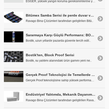
EGGER, yüksek yangın koruma gereksinimlerine yanıt..
Bitümex Samba Serisi ile perde duvar ve teraslarda üstün koruma
Ravago Bina Çözümleri tarafından geliştirilen Bitü..
Sararmaya Karşı Güçlü Performans: BOSTİK S730 Silicone Premium A
Bostik, uzun yıllardır pazarda güvenle tercih edil..
Bostik'ten, Block Proof Serisi
Bostik, su yalıtımı alanındaki ürün gamını yeni ne..
Gerçek Proof Teknolojisi ile Temellerde Güvenli Su Yalıtımı: Sim Proof
Gerçek Proof teknolojisine sahip yüksek performans..
Endüstriyel Yalıtımda, Mekanik Dayanımda İğneleme Teknolojisi
Ravago Bina Çözümleri tarafından geliştirilen Rava..