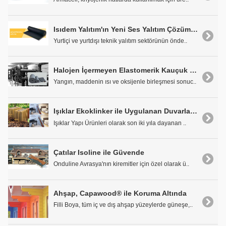
Isıdem Yalıtım'ın Yeni Ses Yalıtım Çözümü: Acusticool Ses Yalıtım Levhası
Yurtiçi ve yurtdışı teknik yalıtım sektörünün önde..
Halojen İçermeyen Elastomerik Kauçuk Köpüğü Yalıtım Malzemeleri
Yangın, maddenin ısı ve oksijenle birleşmesi sonuc..
Işıklar Ekoklinker ile Uygulanan Duvarlarda Yalıtım
Işıklar Yapı Ürünleri olarak son iki yıla dayanan ..
Çatılar Isoline ile Güvende
Onduline Avrasya'nın kiremitler için özel olarak ü..
Ahşap, Capawood® ile Koruma Altında
Filli Boya, tüm iç ve dış ahşap yüzeylerde güneşe,..