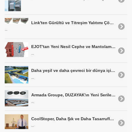
Link'ten Gürültü ve Titreşim Yalıtımı Çözümleri
...
EJOT'tan Yeni Nesil Cephe ve Mantolama Dübelleri
...
Daha yeşil ve daha çevreci bir dünya için BTM Optigreen
...
Armada Groupe, DUZAYAK'ın Yeni Serilerini Tanıttı
...
CoolStoper, Daha Şık ve Daha Tasarruflu Çatılar Vaat Ediyor
...