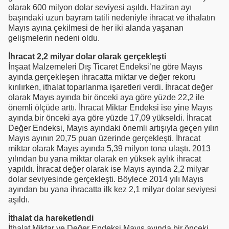
olarak 600 milyon dolar seviyesi aşıldı. Haziran ayı
başındaki uzun bayram tatili nedeniyle ihracat ve ithalatın
Mayıs ayına çekilmesi de her iki alanda yaşanan
gelişmelerin nedeni oldu.
İhracat 2,2 milyar dolar olarak gerçekleşti
İnşaat Malzemeleri Dış Ticaret Endeksi’ne göre Mayıs
ayında gerçekleşen ihracatta miktar ve değer rekoru
kırılırken, ithalat toparlanma işaretleri verdi. İhracat değer
olarak Mayıs ayında bir önceki aya göre yüzde 22,2 ile
önemli ölçüde arttı. İhracat Miktar Endeksi ise yine Mayıs
ayında bir önceki aya göre yüzde 17,09 yükseldi. İhracat
Değer Endeksi, Mayıs ayındaki önemli artışıyla geçen yılın
Mayıs ayının 20,75 puan üzerinde gerçekleşti. İhracat
miktar olarak Mayıs ayında 5,39 milyon tona ulaştı. 2013
yılından bu yana miktar olarak en yüksek aylık ihracat
yapıldı. İhracat değer olarak ise Mayıs ayında 2,2 milyar
dolar seviyesinde gerçekleşti. Böylece 2014 yılı Mayıs
ayından bu yana ihracatta ilk kez 2,1 milyar dolar seviyesi
aşıldı.
İthalat da hareketlendi
İthalat Miktar ve Değer Endeksi Mayıs ayında bir önceki