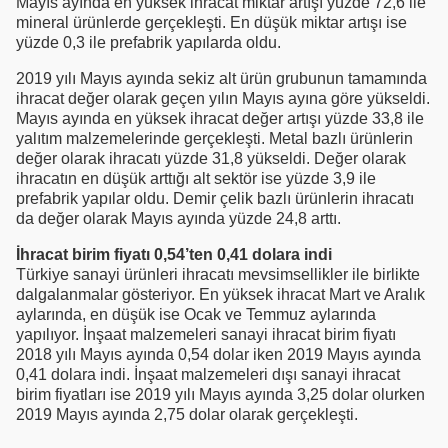
Mayıs ayında en yüksek ihracat miktar artışı yüzde 72,6 ile
mineral ürünlerde gerçekleşti. En düşük miktar artışı ise
yüzde 0,3 ile prefabrik yapılarda oldu.
2019 yılı Mayıs ayında sekiz alt ürün grubunun tamamında
ihracat değer olarak geçen yılın Mayıs ayına göre yükseldi.
Mayıs ayında en yüksek ihracat değer artışı yüzde 33,8 ile
yalıtım malzemelerinde gerçekleşti. Metal bazlı ürünlerin
değer olarak ihracatı yüzde 31,8 yükseldi. Değer olarak
ihracatın en düşük arttığı alt sektör ise yüzde 3,9 ile
prefabrik yapılar oldu. Demir çelik bazlı ürünlerin ihracatı
da değer olarak Mayıs ayında yüzde 24,8 arttı.
İhracat birim fiyatı 0,54’ten 0,41 dolara indi
Türkiye sanayi ürünleri ihracatı mevsimsellikler ile birlikte
dalgalanmalar gösteriyor. En yüksek ihracat Mart ve Aralık
aylarında, en düşük ise Ocak ve Temmuz aylarında
yapılıyor. İnşaat malzemeleri sanayi ihracat birim fiyatı
2018 yılı Mayıs ayında 0,54 dolar iken 2019 Mayıs ayında
0,41 dolara indi. İnşaat malzemeleri dışı sanayi ihracat
birim fiyatları ise 2019 yılı Mayıs ayında 3,25 dolar olurken
2019 Mayıs ayında 2,75 dolar olarak gerçekleşti.