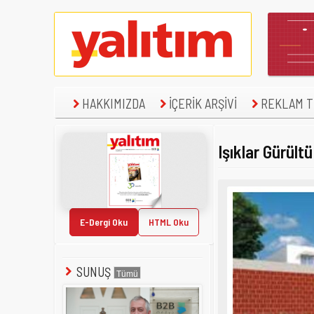
HAKKIMIZDA
İÇERİK ARŞİVİ
REKLAM TE
Işıklar Gürült
E-Dergi Oku
HTML Oku
SUNUŞ