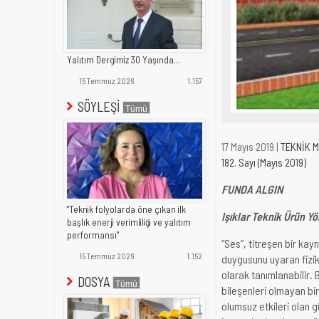
Yalıtım Dergimiz 30 Yaşında...
15 Temmuz 2026
1.157
SÖYLEŞİ
17 Mayıs 2019 |
TEKNİK 
182. Sayı (Mayıs 2019)
FUNDA ALGIN
"Teknik folyolarda öne çıkan ilk
Işıklar Teknik Ürün Yö
başlık enerji verimliliği ve yalıtım
performansı"
“Ses”, titreşen bir ka
15 Temmuz 2026
1.152
duygusunu uyaran fiziks
olarak tanımlanabilir. 
DOSYA
bileşenleri olmayan bir
olumsuz etkileri olan g