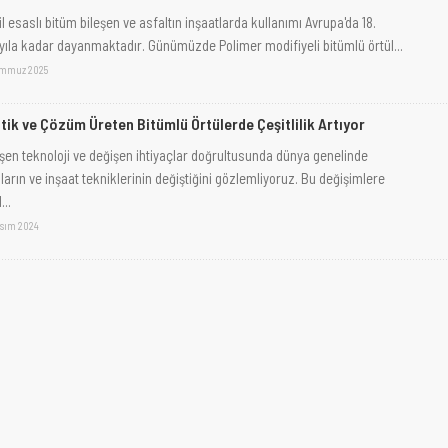
l esaslı bitüm bileşen ve asfaltın inşaatlarda kullanımı Avrupa'da 18.
yıla kadar dayanmaktadır. Günümüzde Polimer modifiyeli bitümlü örtül...
emmuz 2025
tik ve Çözüm Üreten Bitümlü Örtülerde Çeşitlilik Artıyor
işen teknoloji ve değişen ihtiyaçlar doğrultusunda dünya genelinde
ların ve inşaat tekniklerinin değiştiğini gözlemliyoruz. Bu değişimlere
...
asım 2024