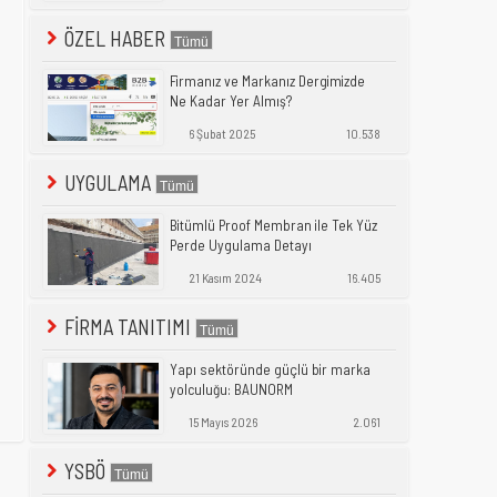
ÖZEL HABER
Firmanız ve Markanız Dergimizde
Ne Kadar Yer Almış?
6 Şubat 2025
10.538
UYGULAMA
Bitümlü Proof Membran ile Tek Yüz
Perde Uygulama Detayı
21 Kasım 2024
16.405
FİRMA TANITIMI
Yapı sektöründe güçlü bir marka
yolculuğu: BAUNORM
15 Mayıs 2026
2.061
YSBÖ