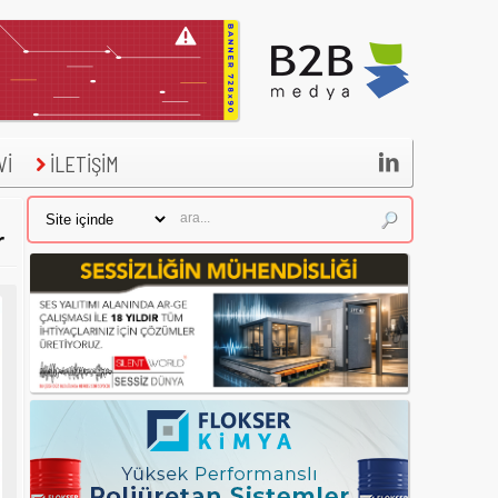

Vİ
İLETİŞİM
r