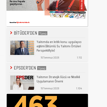
BİTÜDER'DEN
Yalıtımda en kritik konu: uygulayıcı
eğitimi (Bitümlü Su Yalıtımı Örtüleri
Perspektifiyle)
15 Temmuz 2026
1.112
EPSDER'DEN
Yalıtımın Stratejik Gücü ve Nitelikli
Uygulamanın Önemi
15 Temmuz 2026
1.104