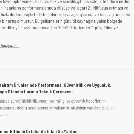
i fizyolojik tesirler, huzursuzluk ve sinirlilik gibi psikolojik tesirlere neden
ışan insanların performanslarında düşüşe yol açar (2). Nüfusun artması ve
 hızla ilerlemesiyle birlikte şehirlerde araç sayısında ve bu araçların sebe
 bir artış olmuştur. Bu gelişmelerin gürültü kaynağına yakın bölgede
for düzeyini azaltmaması adına “Gürültü Bariyerleri” geliştirilmeye
ıklayınız...
 Yalıtım Ürünlerinde Performans, Güvenirlilik ve Uygunluk:
upa Standartlarının Teknik Çerçevesi
larda sürdürülebilirlik, enerji verimliliği ve güvenlik hedeflerinin
ılanması, doğru tasarlanmış bir yalıtım stratejisinin varlığına bağlıdır....
cak 2026
imer Bitümlü Örtüler ile Etkili Su Yalıtımı