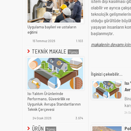
istem dışı kasılması gib
olabilir ve ayrıca çal
teknolojik gelişmelerin
olduğu gürültüde büyük
yaşayan insanların kon
Uygulama bayileri ve ustaların
eğitimi
başlanmıştır.
15 Temmuz 2026
1.103
makalenin devamı için t
TEKNİK MAKALE
İlginizi çekebilir...
Isı
Avr
Isı Yalıtım Ürünlerinde
Bina
Performans, Güvenirlilik ve
Uygunluk: Avrupa Standartlarının
karş
Teknik Çerçevesi
24 O
24 Ocak 2026
3.974
ÜRÜN
Pol