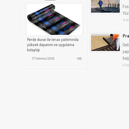
Fosi
Yüz
19 T
Pra
Perde duvar ile teras yalıtımında
Gel
yüksek dayanım ve uygulama
kolaylığı
yapı
bağl
17 Temmuz 2026
469
21 K