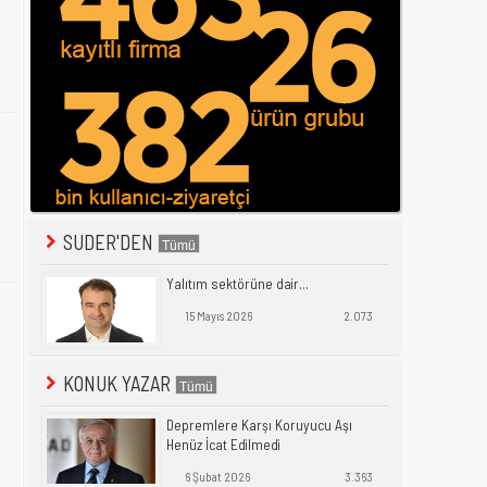
SUDER'DEN
Yalıtım sektörüne dair...
15 Mayıs 2026
2.073
KONUK YAZAR
Depremlere Karşı Koruyucu Aşı
Henüz İcat Edilmedi
6 Şubat 2026
3.363