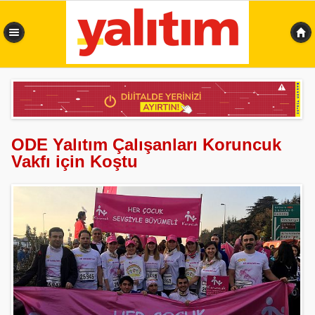
0,445 sn
ODE Yalıtım Çalışanları Koruncuk
Vakfı için Koştu