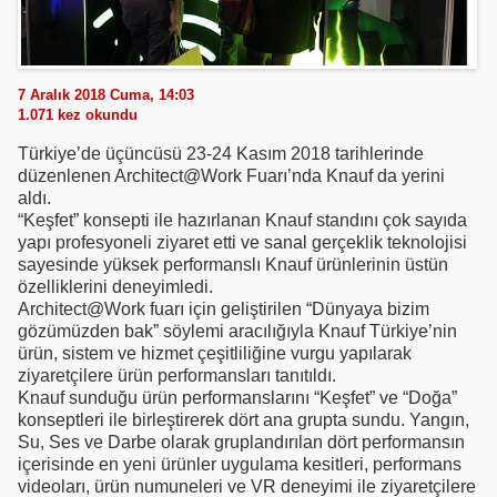
7 Aralık 2018 Cuma, 14:03
1.071
kez okundu
Türkiye’de üçüncüsü 23-24 Kasım 2018 tarihlerinde
düzenlenen Architect@Work Fuarı’nda Knauf da yerini
aldı.
“Keşfet” konsepti ile hazırlanan Knauf standını çok sayıda
yapı profesyoneli ziyaret etti ve sanal gerçeklik teknolojisi
sayesinde yüksek performanslı Knauf ürünlerinin üstün
özelliklerini deneyimledi.
Architect@Work fuarı için geliştirilen “Dünyaya bizim
gözümüzden bak” söylemi aracılığıyla Knauf Türkiye’nin
ürün, sistem ve hizmet çeşitliliğine vurgu yapılarak
ziyaretçilere ürün performansları tanıtıldı.
Knauf sunduğu ürün performanslarını “Keşfet” ve “Doğa”
konseptleri ile birleştirerek dört ana grupta sundu. Yangın,
Su, Ses ve Darbe olarak gruplandırılan dört performansın
içerisinde en yeni ürünler uygulama kesitleri, performans
videoları, ürün numuneleri ve VR deneyimi ile ziyaretçilere