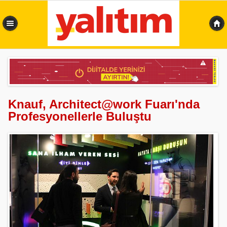
0,352 sn
Knauf, Architect@work Fuarı'nda
Profesyonellerle Buluştu