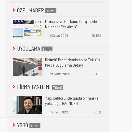
ÖZEL HABER
Firmanız ve Markanız Dergimizde
Ne Kadar Yer Almış?
6 Şubat 2025
10.538
UYGULAMA
Bitümlü Proof Membran ile Tek Yüz
Perde Uygulama Detayı
21 Kasım 2024
16.405
FİRMA TANITIMI
Yapı sektöründe güçlü bir marka
yolculuğu: BAUNORM
15 Mayıs 2026
2.061
YSBÖ