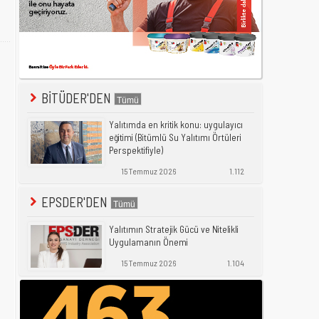
BİTÜDER'DEN
Yalıtımda en kritik konu: uygulayıcı
eğitimi (Bitümlü Su Yalıtımı Örtüleri
Perspektifiyle)
15 Temmuz 2026
1.112
EPSDER'DEN
Yalıtımın Stratejik Gücü ve Nitelikli
Uygulamanın Önemi
15 Temmuz 2026
1.104