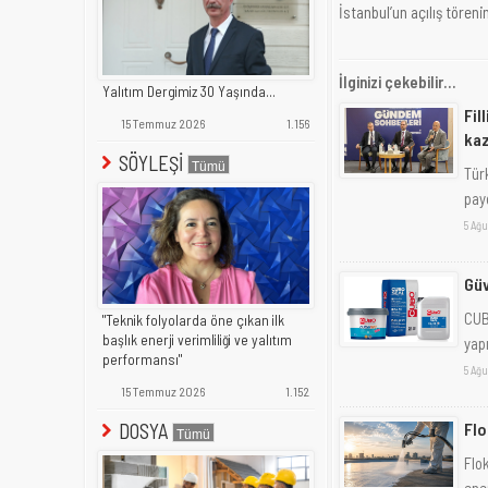
İstanbul’un açılış töreni
İlginizi çekebilir...
Yalıtım Dergimiz 30 Yaşında...
Fil
15 Temmuz 2026
1.156
kaz
SÖYLEŞİ
Tür
pay
5 Ağu
Güv
CUB
"Teknik folyolarda öne çıkan ilk
başlık enerji verimliliği ve yalıtım
yap
performansı"
5 Ağu
15 Temmuz 2026
1.152
Flo
DOSYA
Flo
ener