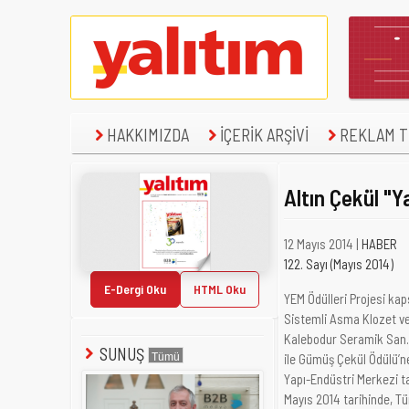
HAKKIMIZDA
İÇERİK ARŞİVİ
REKLAM TE
Altın Çekül "Y
12 Mayıs 2014 |
HABER
122. Sayı (Mayıs 2014)
E-Dergi Oku
HTML Oku
YEM Ödülleri Projesi kap
Sistemli Asma Klozet ve
Kalebodur Seramik San.
SUNUŞ
ile Gümüş Çekül Ödülü’n
Yapı-Endüstri Merkezi ta
Mayıs 2014 tarihinde, Tü