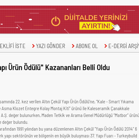
KLİFİ İSTE
YAZI GÖNDER
ABONE OL
E-DERGİ ARŞİ
apı Ürün Ödülü" Kazananları Belli Oldu
samında 22. kez verilen Altın Çekül Yapı Ürün Ödülü’ne, “Kale - Smart Yıkama
 Asma Klozet Entegre Kolay Montaj Kiti” ürünü ile Kaleseramik Çanakkale
 A.Ş. değer bulunurken, Maden Tetkik ve Arama Genel Müdürlüğü “Matbor” ürün
e değer bulundu.
rafından 1991 yılından bu yana düzenlenen Altın Çekül “Yapı Ürün Ödülü 2014” 6
rk yapı sektörünün ve bölgenin en büyük buluşması 37. Yapı Fuarı - Turkeybuild