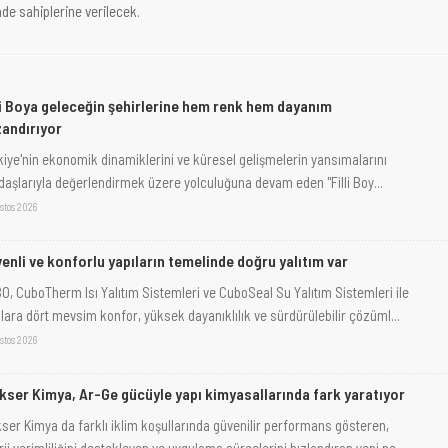
nde sahiplerine verilecek.
li Boya geleceğin şehirlerine hem renk hem dayanım
andırıyor
kiye'nin ekonomik dinamiklerini ve küresel gelişmelerin yansımalarını
daşlarıyla değerlendirmek üzere yolculuğuna devam eden "Filli Boy...
stos 2026
enli ve konforlu yapıların temelinde doğru yalıtım var
O, CuboTherm Isı Yalıtım Sistemleri ve CuboSeal Su Yalıtım Sistemleri ile
ılara dört mevsim konfor, yüksek dayanıklılık ve sürdürülebilir çözüml...
stos 2026
kser Kimya, Ar-Ge gücüyle yapı kimyasallarında fark yaratıyor
kser Kimya da farklı iklim koşullarında güvenilir performans gösteren,
ji verimliliğini destekleyen ve uygulama süreçlerini hızlandıran yeni ne...