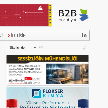

Vİ
İLETİŞİM
ü