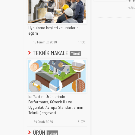
4 Ağu
Uygulama bayileri ve ustaların
eğitimi
15 Temmuz 2026
1.103
TEKNİK MAKALE
Isı Yalıtım Ürünlerinde
Performans, Güvenirlilik ve
Uygunluk: Avrupa Standartlarının
Teknik Çerçevesi
24 Ocak 2026
3.974
ÜRÜN