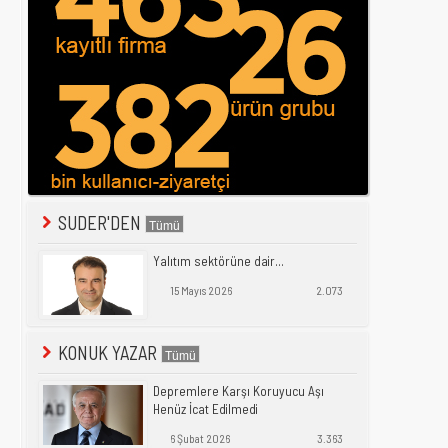
SUDER'DEN
Yalıtım sektörüne dair...
15 Mayıs 2026
2.073
KONUK YAZAR
Depremlere Karşı Koruyucu Aşı
Henüz İcat Edilmedi
6 Şubat 2026
3.363