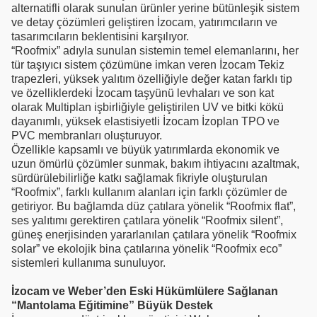
alternatifli olarak sunulan ürünler yerine bütünleşik sistem
ve detay çözümleri geliştiren İzocam, yatırımcıların ve
tasarımcıların beklentisini karşılıyor.
“Roofmix” adıyla sunulan sistemin temel elemanlarını, her
tür taşıyıcı sistem çözümüne imkan veren İzocam Tekiz
trapezleri, yüksek yalıtım özelliğiyle değer katan farklı tip
ve özelliklerdeki İzocam taşyünü levhaları ve son kat
olarak Multiplan işbirliğiyle geliştirilen UV ve bitki kökü
dayanımlı, yüksek elastisiyetli İzocam İzoplan TPO ve
PVC membranları oluşturuyor.
Özellikle kapsamlı ve büyük yatırımlarda ekonomik ve
uzun ömürlü çözümler sunmak, bakım ihtiyacını azaltmak,
sürdürülebilirliğe katkı sağlamak fikriyle oluşturulan
“Roofmix”, farklı kullanım alanları için farklı çözümler de
getiriyor. Bu bağlamda düz çatılara yönelik “Roofmix flat”,
ses yalıtımı gerektiren çatılara yönelik “Roofmix silent”,
güneş enerjisinden yararlanılan çatılara yönelik “Roofmix
solar” ve ekolojik bina çatılarına yönelik “Roofmix eco”
sistemleri kullanıma sunuluyor.
İzocam ve Weber’den Eski Hükümlülere Sağlanan
“Mantolama Eğitimine” Büyük Destek