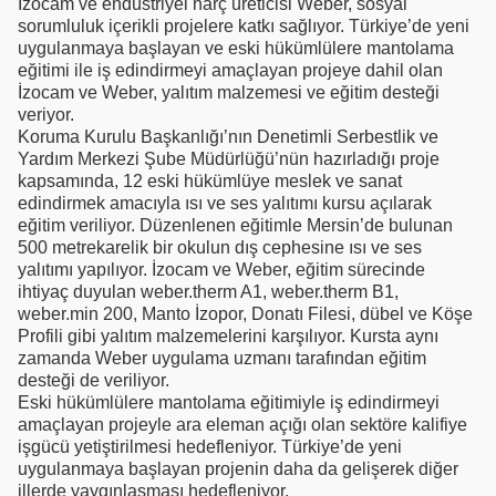
İzocam ve endüstriyel harç üreticisi Weber, sosyal
sorumluluk içerikli projelere katkı sağlıyor. Türkiye’de yeni
uygulanmaya başlayan ve eski hükümlülere mantolama
eğitimi ile iş edindirmeyi amaçlayan projeye dahil olan
İzocam ve Weber, yalıtım malzemesi ve eğitim desteği
veriyor.
Koruma Kurulu Başkanlığı’nın Denetimli Serbestlik ve
Yardım Merkezi Şube Müdürlüğü’nün hazırladığı proje
kapsamında, 12 eski hükümlüye meslek ve sanat
edindirmek amacıyla ısı ve ses yalıtımı kursu açılarak
eğitim veriliyor. Düzenlenen eğitimle Mersin’de bulunan
500 metrekarelik bir okulun dış cephesine ısı ve ses
yalıtımı yapılıyor. İzocam ve Weber, eğitim sürecinde
ihtiyaç duyulan weber.therm A1, weber.therm B1,
weber.min 200, Manto İzopor, Donatı Filesi, dübel ve Köşe
Profili gibi yalıtım malzemelerini karşılıyor. Kursta aynı
zamanda Weber uygulama uzmanı tarafından eğitim
desteği de veriliyor.
Eski hükümlülere mantolama eğitimiyle iş edindirmeyi
amaçlayan projeyle ara eleman açığı olan sektöre kalifiye
işgücü yetiştirilmesi hedefleniyor. Türkiye’de yeni
uygulanmaya başlayan projenin daha da gelişerek diğer
illerde yaygınlaşması hedefleniyor.