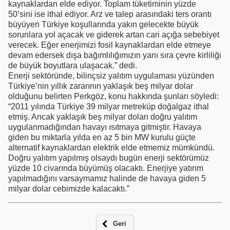
kaynaklardan elde ediyor. Toplam tüketiminin yüzde
50’sini ise ithal ediyor. Arz ve talep arasındaki ters orantı
büyüyen Türkiye koşullarında yakın gelecekte büyük
sorunlara yol açacak ve giderek artan cari açığa sebebiyet
verecek. Eğer enerjimizi fosil kaynaklardan elde etmeye
devam edersek dışa bağımlılığımızın yanı sıra çevre kirliliği
de büyük boyutlara ulaşacak.” dedi.
Enerji sektöründe, bilinçsiz yalıtım uygulaması yüzünden
Türkiye’nin yıllık zararının yaklaşık beş milyar dolar
olduğunu belirten Perkgöz, konu hakkında şunları söyledi:
“2011 yılında Türkiye 39 milyar metreküp doğalgaz ithal
etmiş. Ancak yaklaşık beş milyar doları doğru yalıtım
uygulanmadığından havayı ısıtmaya gitmiştir. Havaya
giden bu miktarla yılda en az 5 bin MW kurulu güçte
alternatif kaynaklardan elektrik elde etmemiz mümkündü.
Doğru yalıtım yapılmış olsaydı bugün enerji sektörümüz
yüzde 10 civarında büyümüş olacaktı. Enerjiye yatırım
yapılmadığını varsaymamız halinde de havaya giden 5
milyar dolar cebimizde kalacaktı.”
Geri