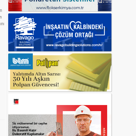
in
an
ını