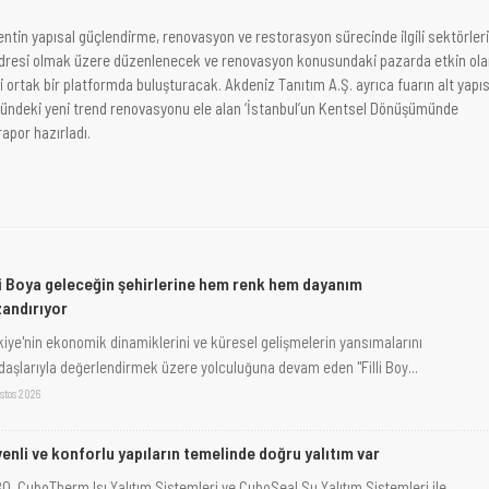
kentin yapısal güçlendirme, renovasyon ve restorasyon sürecinde ilgili sektörler
 adresi olmak üzere düzenlenecek ve renovasyon konusundaki pazarda etkin ol
 ortak bir platformda buluşturacak. Akdeniz Tanıtım A.Ş. ayrıca fuarın alt yapıs
ründeki yeni trend renovasyonu ele alan ‘İstanbul’un Kentsel Dönüşümünde
rapor hazırladı.
li Boya geleceğin şehirlerine hem renk hem dayanım
andırıyor
kiye'nin ekonomik dinamiklerini ve küresel gelişmelerin yansımalarını
daşlarıyla değerlendirmek üzere yolculuğuna devam eden "Filli Boy...
stos 2026
enli ve konforlu yapıların temelinde doğru yalıtım var
O, CuboTherm Isı Yalıtım Sistemleri ve CuboSeal Su Yalıtım Sistemleri ile