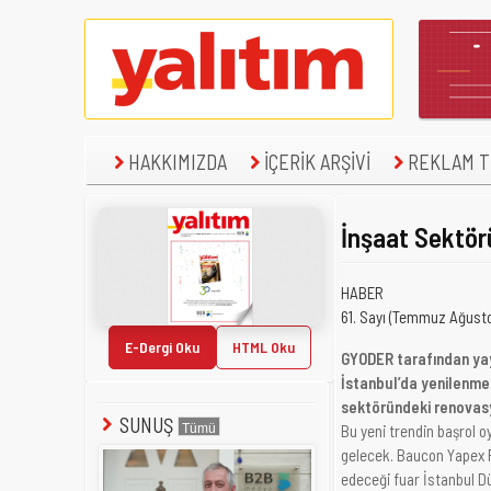
HAKKIMIZDA
İÇERİK ARŞİVİ
REKLAM TE
İnşaat Sektö
HABER
61. Sayı (Temmuz Ağust
E-Dergi Oku
HTML Oku
GYODER tarafından yay
İstanbul’da yenilenmes
sektöründeki renovasy
SUNUŞ
Bu yeni trendin başrol o
gelecek. Baucon Yapex F
edeceği fuar İstanbul D