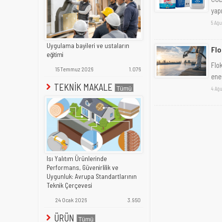
yap
5 Ağu
Uygulama bayileri ve ustaların
Flo
eğitimi
Flo
15 Temmuz 2026
1.076
ener
TEKNİK MAKALE
4 Ağu
Isı Yalıtım Ürünlerinde
Performans, Güvenirlilik ve
Uygunluk: Avrupa Standartlarının
Teknik Çerçevesi
24 Ocak 2026
3.950
ÜRÜN