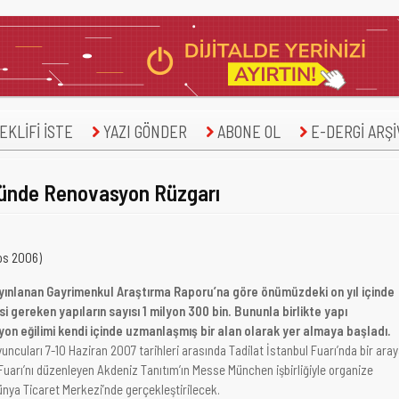
KLİFİ İSTE
YAZI GÖNDER
ABONE OL
E-DERGİ ARŞİ
ründe Renovasyon Rüzgarı
os 2006)
ınlanan Gayrimenkul Araştırma Raporu’na göre önümüzdeki on yıl içinde
i gereken yapıların sayısı 1 milyon 300 bin. Bununla birlikte yapı
on eğilimi kendi içinde uzmanlaşmış bir alan olarak yer almaya başladı.
yuncuları 7-10 Haziran 2007 tarihleri arasında Tadilat İstanbul Fuarı’nda bir ara
uarı’nı düzenleyen Akdeniz Tanıtım’ın Messe München işbirliğiyle organize
ünya Ticaret Merkezi’nde gerçekleştirilecek.