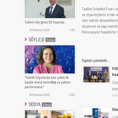
Tadilat İstanbul Fuarı, 
ve ziyaretçilerin ortak
tüm sektör dinamiklerini
Yalıtım Dergimiz 30 Yaşında...
oluşturan ve yapı sektö
15 Temmuz 2026
1.131
Renovasyon’ başlıklı bir 
SÖYLEŞİ
İlginizi çekebilir...
Fil
kaz
"Teknik folyolarda öne çıkan ilk
Tür
başlık enerji verimliliği ve yalıtım
performansı"
pay
15 Temmuz 2026
1.130
5 Ağu
DOSYA
Güv
CUB