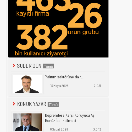
SUDER'DEN
Yalıtım sektörüne dair...
15 Mayıs 2026
2.051
KONUK YAZAR
Depremlere Karşı Koruyucu Aşı
Henüz İcat Edilmedi
6 Şubat 2026
3.342