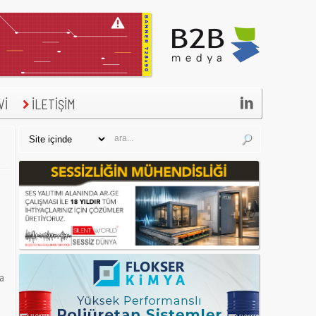

Vİ
İLETİŞİM
ya