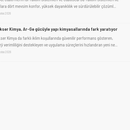
ılara dört mevsim konfor, yüksek dayanıklılık ve sürdürülebilir çözüml...
stos 2026
kser Kimya, Ar-Ge gücüyle yapı kimyasallarında fark yaratıyor
kser Kimya da farklı iklim koşullarında güvenilir performans gösteren,
ji verimliliğini destekleyen ve uygulama süreçlerini hızlandıran yeni ne...
stos 2026