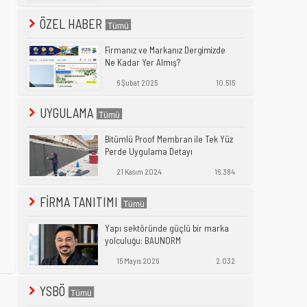
ÖZEL HABER
Firmanız ve Markanız Dergimizde
Ne Kadar Yer Almış?
6 Şubat 2025
10.515
UYGULAMA
Bitümlü Proof Membran ile Tek Yüz
Perde Uygulama Detayı
21 Kasım 2024
16.384
FİRMA TANITIMI
Yapı sektöründe güçlü bir marka
yolculuğu: BAUNORM
15 Mayıs 2026
2.032
YSBÖ