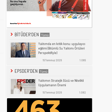
BİTÜDER'DEN
Yalıtımda en kritik konu: uygulayıcı
eğitimi (Bitümlü Su Yalıtımı Örtüleri
Perspektifiyle)
15 Temmuz 2026
1.085
EPSDER'DEN
Yalıtımın Stratejik Gücü ve Nitelikli
Uygulamanın Önemi
15 Temmuz 2026
1.082