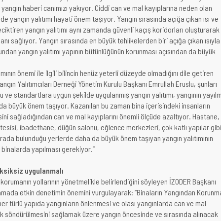
 yangın haberi canımızı yakıyor. Ciddi can ve mal kayıplarına neden olan
de yangın yalıtımı hayati önem taşıyor. Yangın sırasında açığa çıkan ısı ve
ciktiren yangın yalıtımı aynı zamanda güvenli kaçış koridorları oluşturarak
manı sağlıyor. Yangın sırasında en büyük tehlikelerden biri açığa çıkan ısıyla
undan yangın yalıtımı yapının bütünlüğünün korunması açısından da büyük
ının önemi ile ilgili bilincin henüz yeterli düzeyde olmadığını dile getiren
ngın Yalıtımcıları Derneği Yönetim Kurulu Başkanı Emrullah Eruslu, şunları
ru ve standartlara uygun şekilde uygulanmış yangın yalıtımı, yangının yayıl
nda büyük önem taşıyor. Kazanılan bu zaman bina içerisindeki insanların
sini sağladığından can ve mal kayıplarını önemli ölçüde azaltıyor. Hastane,
 tesisi, ibadethane, düğün salonu, eğlence merkezleri, çok katlı yapılar gib
 arada bulunduğu yerlerde daha da büyük önem taşıyan yangın yalıtımının
 binalarda yapılması gerekiyor.”
ksiksiz uygulanmalı
 korumanın yollarının yönetmelikle belirlendiğini söyleyen İZODER Başkanı
lamada etkin denetimin önemini vurgulayarak: “Binaların Yangından Korunm
er türlü yapıda yangınların önlenmesi ve olası yangınlarda can ve mal
ek söndürülmesini sağlamak üzere yangın öncesinde ve sırasında alınacak