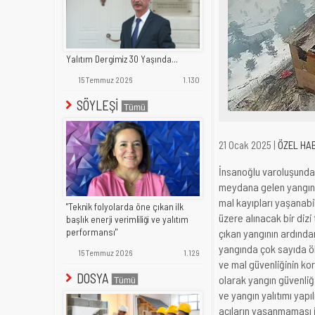
Yalıtım Dergimiz 30 Yaşında...
15 Temmuz 2026
1.130
SÖYLEŞİ
21 Ocak 2025 |
ÖZEL HA
İnsanoğlu varoluşunda
meydana gelen yangınla
mal kayıpları yaşanabi
"Teknik folyolarda öne çıkan ilk
üzere alınacak bir diz
başlık enerji verimliliği ve yalıtım
performansı"
çıkan yangının ardınd
yangında çok sayıda öl
15 Temmuz 2026
1.129
ve mal güvenliğinin k
DOSYA
olarak yangın güvenliğ
ve yangın yalıtımı yapıl
acıların yaşanmaması iç