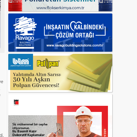
ve
k
e
ı
di.