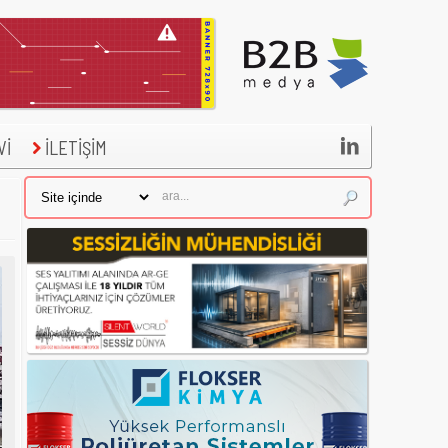

Vİ
İLETİŞİM