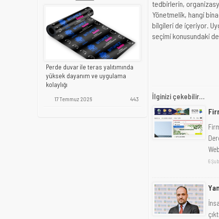
tedbirlerin, organizas
Yönetmelik, hangi binad
bilgileri de içeriyor
seçimi konusundaki den
Perde duvar ile teras yalıtımında
yüksek dayanım ve uygulama
kolaylığı
İlginizi çekebilir...
17 Temmuz 2026
443
Fir
Fir
Der
Web 
6 Şub
Yan
İnsa
çık