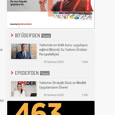
BİTÜDER'DEN
Yalıtımda en kritik konu: uygulayıcı
ma
eğitimi (Bitümlü Su Yalıtımı Örtüleri
Perspektifiyle)
15 Temmuz 2026
1.084
i
EPSDER'DEN
Yalıtımın Stratejik Gücü ve Nitelikli
Uygulamanın Önemi
15 Temmuz 2026
1.081
ası