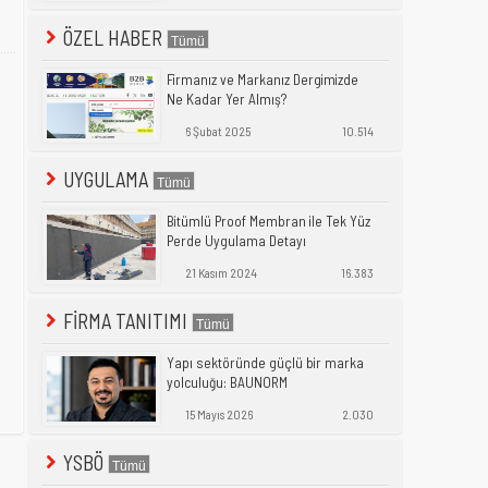
ÖZEL HABER
Firmanız ve Markanız Dergimizde
Ne Kadar Yer Almış?
6 Şubat 2025
10.514
UYGULAMA
Bitümlü Proof Membran ile Tek Yüz
Perde Uygulama Detayı
21 Kasım 2024
16.383
FİRMA TANITIMI
Yapı sektöründe güçlü bir marka
yolculuğu: BAUNORM
15 Mayıs 2026
2.030
YSBÖ