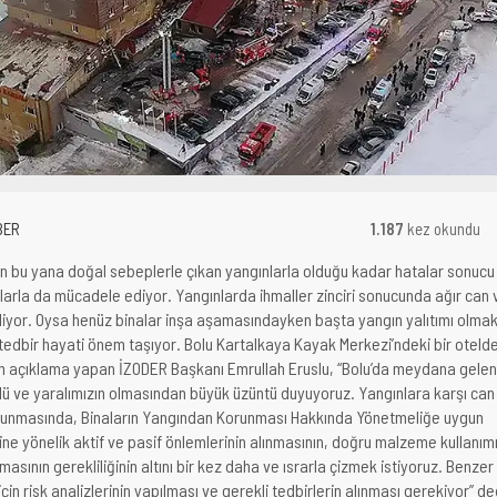
BER
1.187
kez okundu
n bu yana doğal sebeplerle çıkan yangınlarla olduğu kadar hatalar sonucu
rla da mücadele ediyor. Yangınlarda ihmaller zinciri sonucunda ağır can 
liyor. Oysa henüz binalar inşa aşamasındayken başta yangın yalıtımı olma
i tedbir hayati önem taşıyor. Bolu Kartalkaya Kayak Merkezi’ndeki bir oteld
an açıklama yapan İZODER Başkanı Emrullah Eruslu, “Bolu’da meydana gelen
ü ve yaralımızın olmasından büyük üzüntü duyuyoruz. Yangınlara karşı can
orunmasında, Binaların Yangından Korunması Hakkında Yönetmeliğe uygun
ine yönelik aktif ve pasif önlemlerinin alınmasının, doğru malzeme kullanım
masının gerekliliğinin altını bir kez daha ve ısrarla çizmek istiyoruz. Benzer
in risk analizlerinin yapılması ve gerekli tedbirlerin alınması gerekiyor” de