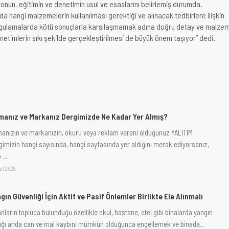
yonun, eğitimin ve denetimin usul ve esaslarını belirlemiş durumda.
a hangi malzemelerin kullanılması gerektiği ve alınacak tedbirlere ilişkin
. Uygulamalarda kötü sonuçlarla karşılaşmamak adına doğru detay ve malze
etimlerin sıkı şekilde gerçekleştirilmesi de büyük önem taşıyor” dedi.
manız ve Markanız Dergimizde Ne Kadar Yer Almış?
manızın ve markanızın, okuru veya reklam vereni olduğunuz YALITIM
gimizin hangi sayısında, hangi sayfasında yer aldığını merak ediyorsanız,
...
at 2025
gın Güvenliği İçin Aktif ve Pasif Önlemler Birlikte Ele Alınmalı
nların topluca bulunduğu özellikle okul, hastane, otel gibi binalarda yangın
tığı anda can ve mal kaybını mümkün olduğunca engellemek ve binada...