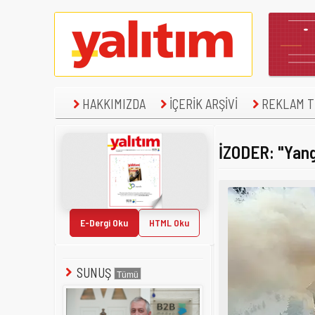
HAKKIMIZDA
İÇERİK ARŞİVİ
REKLAM TE
İZODER: "Yangı
E-Dergi Oku
HTML Oku
SUNUŞ