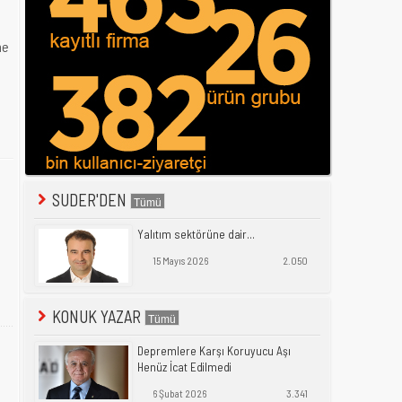
me
SUDER'DEN
Yalıtım sektörüne dair...
15 Mayıs 2026
2.050
KONUK YAZAR
Depremlere Karşı Koruyucu Aşı
Henüz İcat Edilmedi
6 Şubat 2026
3.341