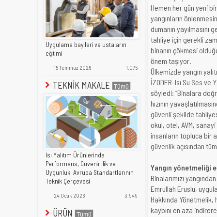
Hemen her gün yeni bir
yangınların önlenmesin
dumanın yayılmasını ge
tahliye için gerekli za
Uygulama bayileri ve ustaların
binanın çökmesi olduğ
eğitimi
önem taşıyor.
15 Temmuz 2026
1.075
Ülkemizde yangın yalıtım
İZODER-Isı Su Ses ve Ya
TEKNİK MAKALE
söyledi: “Binalara doğ
hızının yavaşlatılması
güvenli şekilde tahliye
okul, otel, AVM, sanayi
insanların topluca bir
güvenlik açısından tüm
Isı Yalıtım Ürünlerinde
Performans, Güvenirlilik ve
Yangın yönetmeliği e
Uygunluk: Avrupa Standartlarının
Binalarımızı yangından
Teknik Çerçevesi
Emrullah Eruslu, uygu
24 Ocak 2026
3.949
Hakkında Yönetmelik, h
kaybını en aza indirer
ÜRÜN