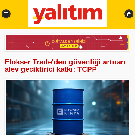
0,566 sn
Flokser Trade'den güvenliği artıran
alev geciktirici katkı: TCPP