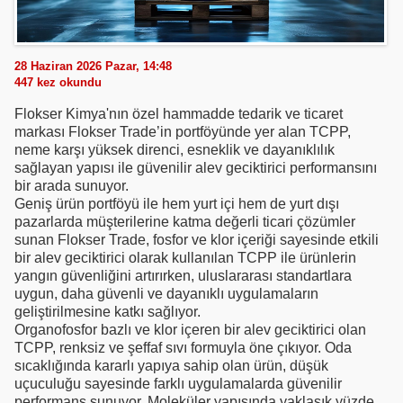
28 Haziran 2026 Pazar, 14:48
447
kez okundu
Flokser Kimya'nın özel hammadde tedarik ve ticaret
markası Flokser Trade’in portföyünde yer alan TCPP,
neme karşı yüksek direnci, esneklik ve dayanıklılık
sağlayan yapısı ile güvenilir alev geciktirici performansını
bir arada sunuyor.
Geniş ürün portföyü ile hem yurt içi hem de yurt dışı
pazarlarda müşterilerine katma değerli ticari çözümler
sunan Flokser Trade, fosfor ve klor içeriği sayesinde etkili
bir alev geciktirici olarak kullanılan TCPP ile ürünlerin
yangın güvenliğini artırırken, uluslararası standartlara
uygun, daha güvenli ve dayanıklı uygulamaların
geliştirilmesine katkı sağlıyor.
Organofosfor bazlı ve klor içeren bir alev geciktirici olan
TCPP, renksiz ve şeffaf sıvı formuyla öne çıkıyor. Oda
sıcaklığında kararlı yapıya sahip olan ürün, düşük
uçuculuğu sayesinde farklı uygulamalarda güvenilir
performans sunuyor. Moleküler yapısında yaklaşık yüzde