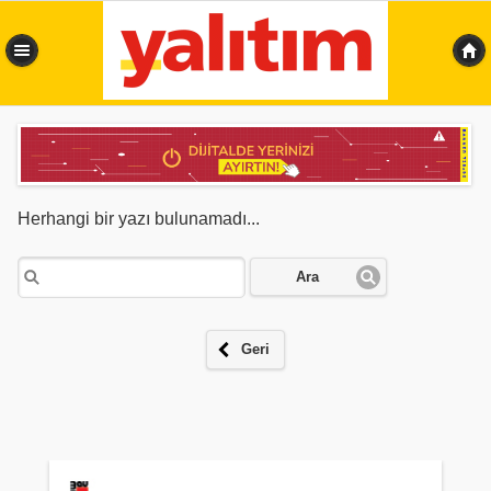
0,348 sn
Herhangi bir yazı bulunamadı...
Ara
Geri