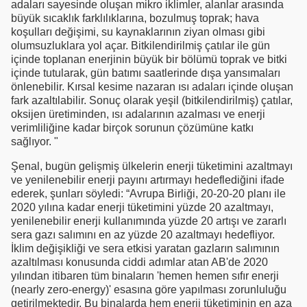
adaları sayesinde oluşan mikro iklimler, alanlar arasında
büyük sıcaklık farklılıklarına, bozulmuş toprak; hava
koşulları değişimi, su kaynaklarının ziyan olması gibi
olumsuzluklara yol açar. Bitkilendirilmiş çatılar ile gün
içinde toplanan enerjinin büyük bir bölümü toprak ve bitki
içinde tutularak, gün batımı saatlerinde dışa yansımaları
önlenebilir. Kırsal kesime nazaran ısı adaları içinde oluşan
fark azaltılabilir. Sonuç olarak yeşil (bitkilendirilmiş) çatılar,
oksijen üretiminden, ısı adalarının azalması ve enerji
verimliliğine kadar birçok sorunun çözümüne katkı
sağlıyor. "
Şenal, bugün gelişmiş ülkelerin enerji tüketimini azaltmayı
ve yenilenebilir enerji payını artırmayı hedeflediğini ifade
ederek, şunları söyledi: “Avrupa Birliği, 20-20-20 planı ile
2020 yılına kadar enerji tüketimini yüzde 20 azaltmayı,
yenilenebilir enerji kullanımında yüzde 20 artışı ve zararlı
sera gazı salımını en az yüzde 20 azaltmayı hedefliyor.
İklim değişikliği ve sera etkisi yaratan gazların salımının
azaltılması konusunda ciddi adımlar atan AB'de 2020
yılından itibaren tüm binaların 'hemen hemen sıfır enerji
(nearly zero-energy)' esasına göre yapılması zorunluluğu
getirilmektedir. Bu binalarda hem enerji tüketiminin en aza